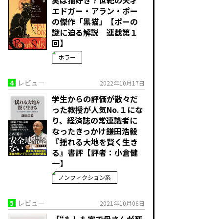
エドガー・アラン・ポー
の傑作「黒猫」【ポーの
謎に迫る解説 連載第１
回】
ホラー
4
レビュー
2022年10月17日
学生からの評価が散々だ
った教授が人気No.１にな
り、経済誌の常連識者に
なったきっかけ――鎌田浩毅
『揺れる大地を賢く生き
る』書評【評者：小倉健
一】
ノンフィクション系
5
レビュー
2021年10月06日
「“もしも家で母さんが死