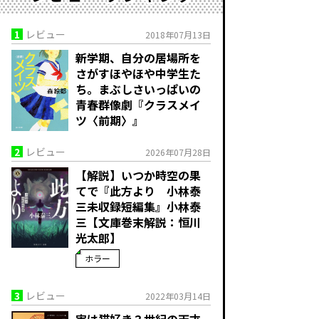
1
レビュー
2018年07月13日
新学期、自分の居場所を
さがすほやほや中学生た
ち。まぶしさいっぱいの
青春群像劇『クラスメイ
ツ〈前期〉』
2
レビュー
2026年07月28日
【解説】いつか時空の果
てで――『此方より 小林泰
三未収録短編集』小林泰
三【文庫巻末解説：恒川
光太郎】
ホラー
3
レビュー
2022年03月14日
実は猫好き？世紀の天才