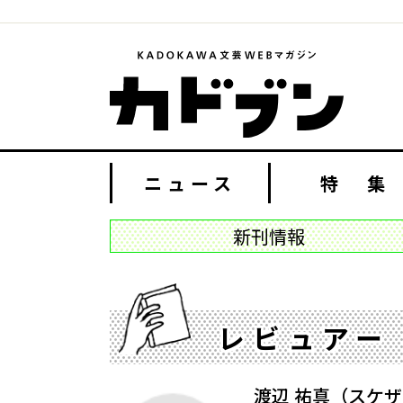
ニュース
特 集
新刊情報
レビュアー
渡辺 祐真（スケ