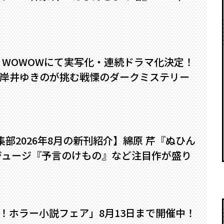
』WOWOWにて実写化・連続ドラマ化決定！
岸井ゆきのが挑む戦慄のダークミステリー
編集部2026年8月の新刊紹介】綿原 芹『ぬひん
ジュージ『予言のけもの』など注目作が盛り
い！ホラー小説フェア」8月13日まで開催中！