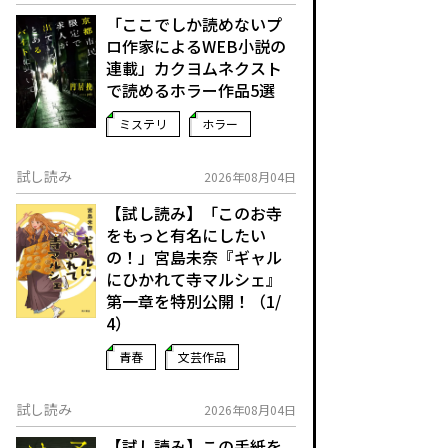
「ここでしか読めないプ
ロ作家によるWEB小説の
連載」――カクヨムネクスト
で読めるホラー作品5選
ミステリ
ホラー
試し読み
2026年08月04日
【試し読み】「このお寺
をもっと有名にしたい
の！」宮島未奈『ギャル
にひかれて寺マルシェ』
第一章を特別公開！（1/
4）
青春
文芸作品
試し読み
2026年08月04日
【試し読み】この手紙を