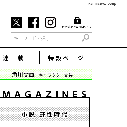
KADOKAWA Group
新規登録 / 会員ログイン
検索
連 載
特設ページ
角川文庫
キャラクター文芸
小説 野性時代