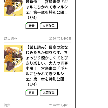
最新作！ 宮島未奈『ギ
ャルにひかれて寺マルシ
ェ』第一章を特別公開！
（3/4）
青春
文芸作品
試し読み
2026年08月05日
【試し読み】最高の幼な
じみたちが織りなす、ち
ょっぴり懐かしくてとび
きり楽しい、大人の青春
小説！ 宮島未奈『ギャ
ルにひかれて寺マルシ
ェ』第一章を特別公開！
（2/4）
青春
文芸作品
特集
2026年08月05日