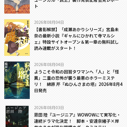
ト
2026年08月04日
【書影解禁】「成瀬あかりシリーズ」宮島未
奈の最新小説『ギャルにひかれて寺マルシ
ェ』特設サイトオープン＆第一章の無料試し
読み連載がスタート！
2026年08月04日
ようこそ令和の因習タワマンへ――「人」と「怪
異」二重の恐怖が襲う最悪のホラーミステ
リ！ 綿原 芹『ぬひんさまの塔』2026年8月4
日発売
2026年08月03日
恩田 陸『ユージニア』WOWOWにて実写化・
連続ドラマ化決定！ 脚本・安達奈緒子×岸