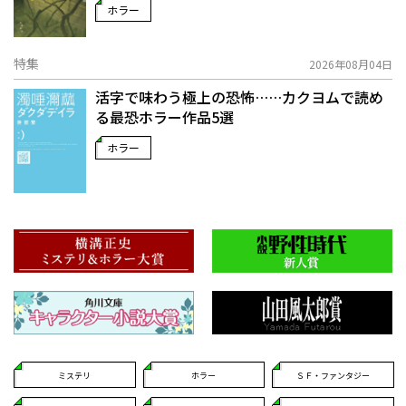
ホラー
特集
2026年08月04日
活字で味わう極上の恐怖……カクヨムで読め
る最恐ホラー作品5選
ホラー
ミステリ
ホラー
ＳＦ・ファンタジー