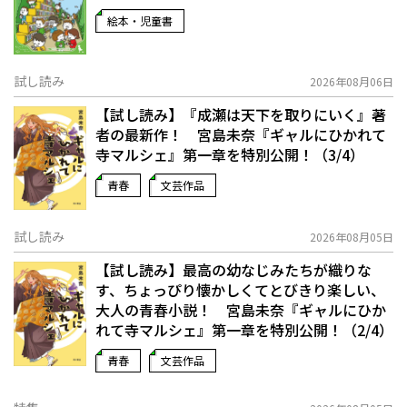
絵本・児童書
試し読み
2026年08月06日
【試し読み】『成瀬は天下を取りにいく』著
者の最新作！ 宮島未奈『ギャルにひかれて
寺マルシェ』第一章を特別公開！（3/4）
青春
文芸作品
試し読み
2026年08月05日
【試し読み】最高の幼なじみたちが織りな
す、ちょっぴり懐かしくてとびきり楽しい、
大人の青春小説！ 宮島未奈『ギャルにひか
れて寺マルシェ』第一章を特別公開！（2/4）
青春
文芸作品