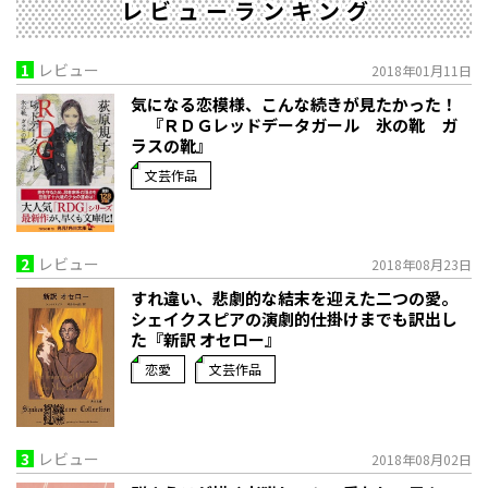
レビューランキング
1
レビュー
2018年01月11日
気になる恋模様、こんな続きが見たかった！
『ＲＤＧレッドデータガール 氷の靴 ガ
ラスの靴』
文芸作品
2
レビュー
2018年08月23日
すれ違い、悲劇的な結末を迎えた二つの愛。
シェイクスピアの演劇的仕掛けまでも訳出し
た『新訳 オセロー』
恋愛
文芸作品
3
レビュー
2018年08月02日