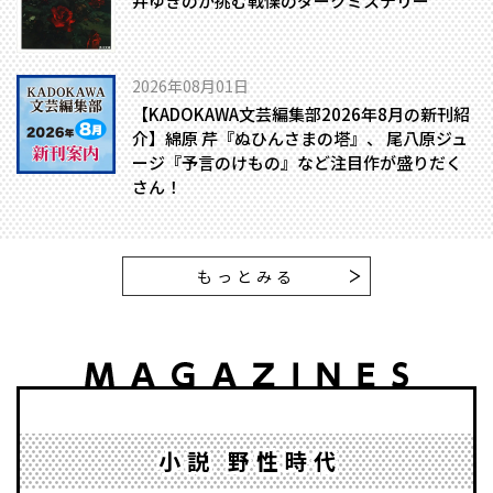
井ゆきのが挑む戦慄のダークミステリー
2026年08月01日
【KADOKAWA文芸編集部2026年8月の新刊紹
介】綿原 芹『ぬひんさまの塔』、 尾八原ジュ
ージ『予言のけもの』など注目作が盛りだく
さん！
もっとみる
小説 野性時代