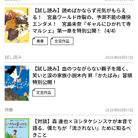
【試し読み】読めばかならず元気がもらえ
る！ 宮島ワールド炸裂の、予測不能の痛快
エンタメ！ 宮島未奈『ギャルにひかれて寺
マルシェ』第一章を特別公開！（4/4）
青春
文芸作品
試し読み
2026年08月07日
【試し読み】血のつながらない親子を描く、
笑いと涙の家族小説――木内 昇『かたばみ』冒頭
特別公開！
文芸作品
特集
2026年08月07日
【対談】森 達也×ヨシタケシンスケが本音で
語る、僕たちが「流されない」ために知るべ
きこと