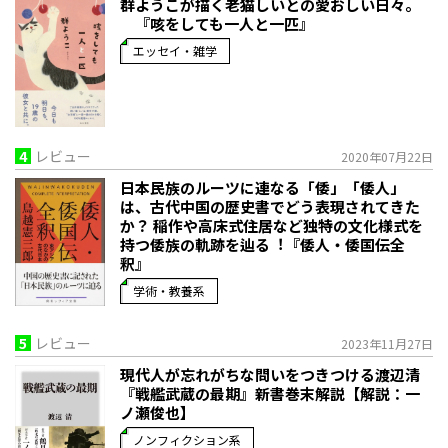
群ようこが描く老猫しいとの愛おしい日々。
『咳をしても一人と一匹』
エッセイ・雑学
4
レビュー
2020年07月22日
日本民族のルーツに連なる「倭」「倭人」
は、古代中国の歴史書でどう表現されてきた
か？ 稲作や高床式住居など独特の文化様式を
持つ倭族の軌跡を辿る︕『倭人・倭国伝全
釈』
学術・教養系
5
レビュー
2023年11月27日
現代人が忘れがちな問いをつきつける――渡辺清
『戦艦武蔵の最期』新書巻末解説【解説：一
ノ瀬俊也】
ノンフィクション系