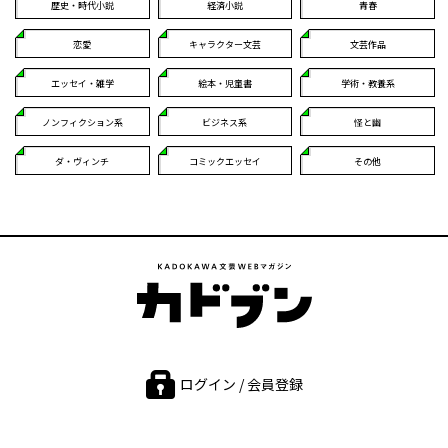
歴史・時代小説
経済小説
青春
恋愛
キャラクター文芸
文芸作品
エッセイ・雑学
絵本・児童書
学術・教養系
ノンフィクション系
ビジネス系
怪と幽
ダ・ヴィンチ
コミックエッセイ
その他
ログイン / 会員登録