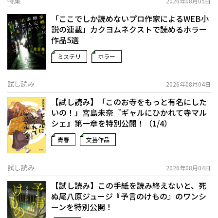
特集
2026年08月05日
「ここでしか読めないプロ作家によるWEB小
説の連載」――カクヨムネクストで読めるホラー
作品5選
ミステリ
ホラー
試し読み
2026年08月04日
【試し読み】「このお寺をもっと有名にした
いの！」宮島未奈『ギャルにひかれて寺マル
シェ』第一章を特別公開！（1/4）
青春
文芸作品
試し読み
2026年08月04日
【試し読み】この手紙を読み終えないと、死
ぬ――尾八原ジュージ『予言のけもの』のワンシ
ーンを特別公開！