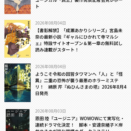
ト
2026年08月04日
【書影解禁】「成瀬あかりシリーズ」宮島未
奈の最新小説『ギャルにひかれて寺マルシ
ェ』特設サイトオープン＆第一章の無料試し
読み連載がスタート！
2026年08月04日
ようこそ令和の因習タワマンへ――「人」と「怪
異」二重の恐怖が襲う最悪のホラーミステ
リ！ 綿原 芹『ぬひんさまの塔』2026年8月4
日発売
2026年08月03日
恩田 陸『ユージニア』WOWOWにて実写化・
連続ドラマ化決定！ 脚本・安達奈緒子×岸