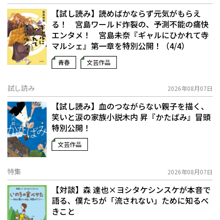
【試し読み】読めばかならず元気がもらえ
る！ 宮島ワールド炸裂の、予測不能の痛快
エンタメ！ 宮島未奈『ギャルにひかれて寺
マルシェ』第一章を特別公開！（4/4）
青春
文芸作品
試し読み
2026年08月07日
【試し読み】血のつながらない親子を描く、
笑いと涙の家族小説――木内 昇『かたばみ』冒頭
特別公開！
文芸作品
特集
2026年08月07日
【対談】森 達也×ヨシタケシンスケが本音で
語る、僕たちが「流されない」ために知るべ
きこと