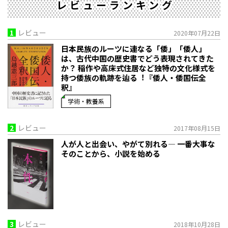
レビューランキング
1
レビュー
2020年07月22日
日本民族のルーツに連なる「倭」「倭人」
は、古代中国の歴史書でどう表現されてきた
か？ 稲作や高床式住居など独特の文化様式を
持つ倭族の軌跡を辿る︕『倭人・倭国伝全
釈』
学術・教養系
2
レビュー
2017年08月15日
人が人と出会い、やがて別れる― 一番大事な
そのことから、小説を始める
3
レビュー
2018年10月28日