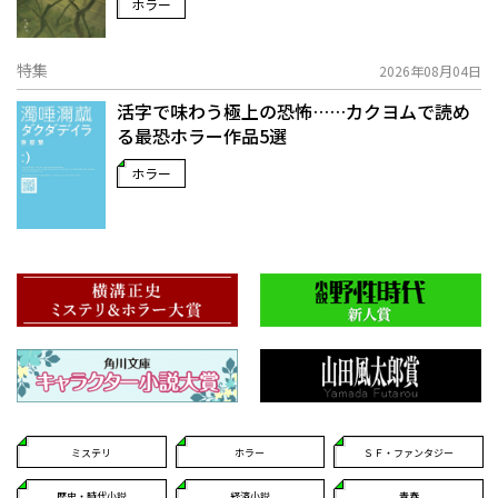
ホラー
特集
2026年08月04日
活字で味わう極上の恐怖……カクヨムで読め
る最恐ホラー作品5選
ホラー
ミステリ
ホラー
ＳＦ・ファンタジー
歴史・時代小説
経済小説
青春