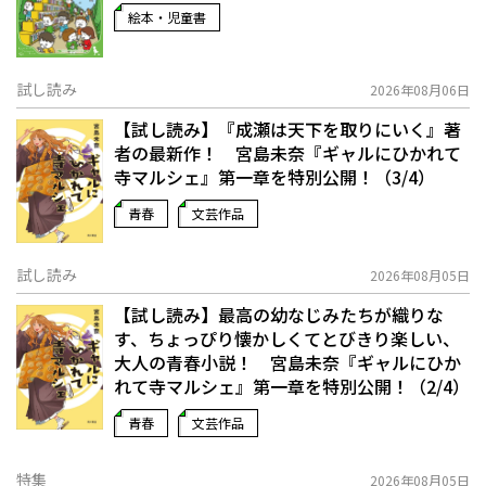
絵本・児童書
試し読み
2026年08月06日
【試し読み】『成瀬は天下を取りにいく』著
者の最新作！ 宮島未奈『ギャルにひかれて
寺マルシェ』第一章を特別公開！（3/4）
青春
文芸作品
試し読み
2026年08月05日
【試し読み】最高の幼なじみたちが織りな
す、ちょっぴり懐かしくてとびきり楽しい、
大人の青春小説！ 宮島未奈『ギャルにひか
れて寺マルシェ』第一章を特別公開！（2/4）
青春
文芸作品
特集
2026年08月05日