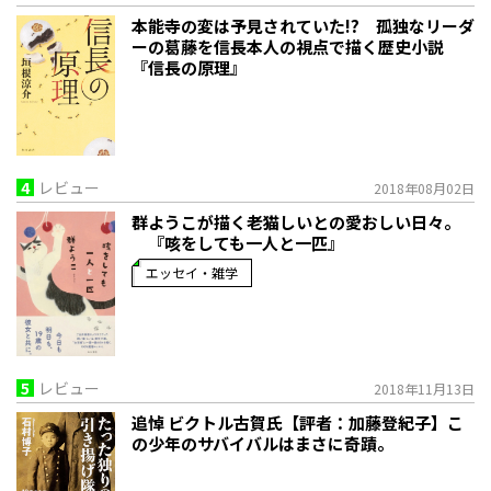
本能寺の変は予見されていた!? 孤独なリーダ
ーの葛藤を信長本人の視点で描く歴史小説
『信長の原理』
4
レビュー
2018年08月02日
群ようこが描く老猫しいとの愛おしい日々。
『咳をしても一人と一匹』
エッセイ・雑学
5
レビュー
2018年11月13日
追悼 ビクトル古賀氏【評者：加藤登紀子】こ
の少年のサバイバルはまさに奇蹟。