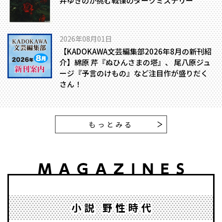
井ゆきのが挑む戦慄のダークミステリー
2026年08月01日
【KADOKAWA文芸編集部2026年8月の新刊紹
介】綿原 芹『ぬひんさまの塔』、 尾八原ジュ
ージ『予言のけもの』など注目作が盛りだく
さん！
もっとみる
小説 野性時代