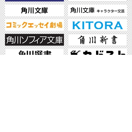
ABJマークは、この電子書店・電子書籍配信サービスが、著作権者からコンテンツ使
用許諾を得た正規版配信サービスであることを示す登録商標（登録番号 第6091713
号）です。ABJマークの詳細、ABJマークを掲示しているサービスの一覧はこちら。
https://aebs.or.jp/
©2026 KADOKAWA All Rights Reserved.