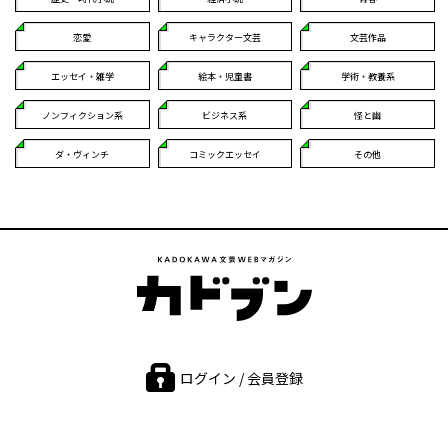
恋愛
キャラクター文芸
文芸作品
エッセイ・雑学
絵本・児童書
学術・教養系
ノンフィクション系
ビジネス系
怪と幽
ダ・ヴィンチ
コミックエッセイ
その他
ログイン / 会員登録