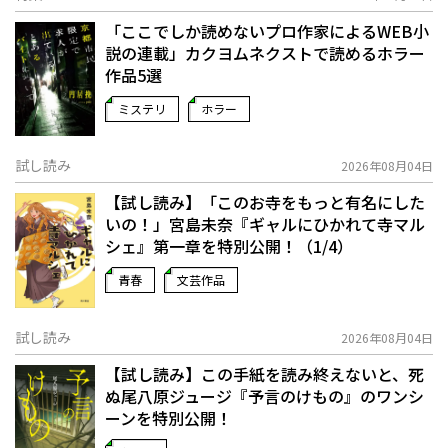
「ここでしか読めないプロ作家によるWEB小
説の連載」――カクヨムネクストで読めるホラー
作品5選
ミステリ
ホラー
試し読み
2026年08月04日
【試し読み】「このお寺をもっと有名にした
いの！」宮島未奈『ギャルにひかれて寺マル
シェ』第一章を特別公開！（1/4）
青春
文芸作品
試し読み
2026年08月04日
【試し読み】この手紙を読み終えないと、死
ぬ――尾八原ジュージ『予言のけもの』のワンシ
ーンを特別公開！