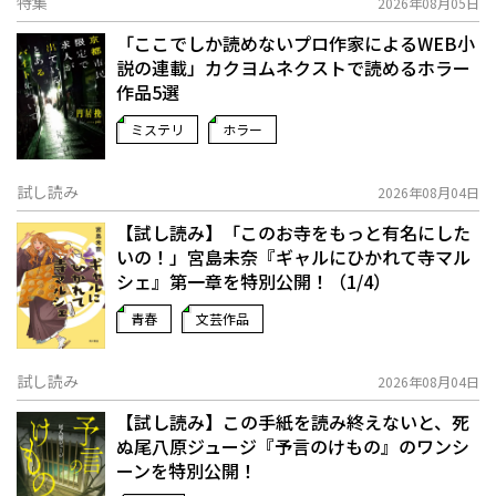
特集
2026年08月05日
「ここでしか読めないプロ作家によるWEB小
説の連載」――カクヨムネクストで読めるホラー
作品5選
ミステリ
ホラー
試し読み
2026年08月04日
【試し読み】「このお寺をもっと有名にした
いの！」宮島未奈『ギャルにひかれて寺マル
シェ』第一章を特別公開！（1/4）
青春
文芸作品
試し読み
2026年08月04日
【試し読み】この手紙を読み終えないと、死
ぬ――尾八原ジュージ『予言のけもの』のワンシ
ーンを特別公開！