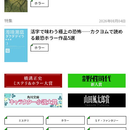
ホラー
特集
2026年08月04日
活字で味わう極上の恐怖……カクヨムで読め
る最恐ホラー作品5選
ホラー
ミステリ
ホラー
ＳＦ・ファンタジー