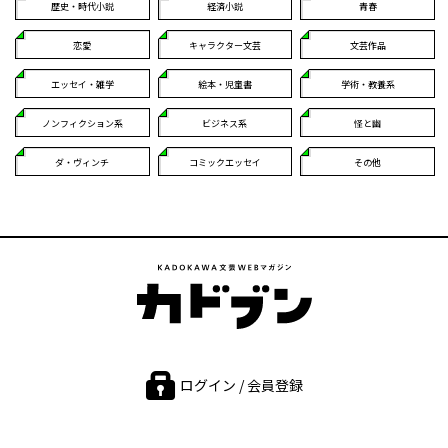
歴史・時代小説
経済小説
青春
恋愛
キャラクター文芸
文芸作品
エッセイ・雑学
絵本・児童書
学術・教養系
ノンフィクション系
ビジネス系
怪と幽
ダ・ヴィンチ
コミックエッセイ
その他
ログイン / 会員登録