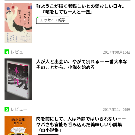
群ようこが描く老猫しいとの愛おしい日々。
『咳をしても一人と一匹』
エッセイ・雑学
4
レビュー
2017年08月15日
人が人と出会い、やがて別れる― 一番大事な
そのことから、小説を始める
5
レビュー
2017年11月06日
肉を前にして、人は冷静ではいられない－－
ヤバさも官能も呑み込んだ美味しい小説集
『肉小説集』