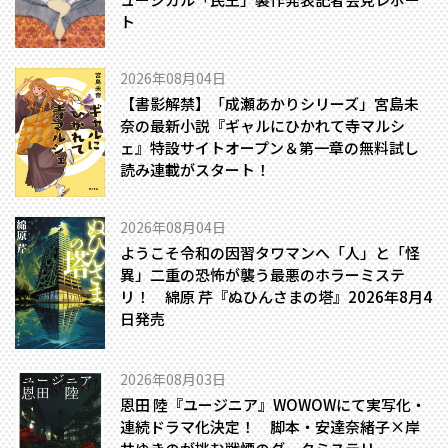
ト
2026年08月04日
【書影解禁】「成瀬あかりシリーズ」宮島未
奈の最新小説『ギャルにひかれて寺マルシ
ェ』特設サイトオープン＆第一章の無料試し
読み連載がスタート！
2026年08月04日
ようこそ令和の因習タワマンへ――「人」と「怪
異」二重の恐怖が襲う最悪のホラーミステ
リ！ 綿原 芹『ぬひんさまの塔』2026年8月4
日発売
2026年08月03日
恩田 陸『ユージニア』WOWOWにて実写化・
連続ドラマ化決定！ 脚本・安達奈緒子×岸