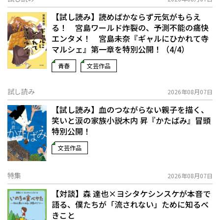
【試し読み】読めばかならず元気がもらえ
る！ 宮島ワールド炸裂の、予測不能の痛快
エンタメ！ 宮島未奈『ギャルにひかれて寺
マルシェ』第一章を特別公開！（4/4）
青春
文芸作品
試し読み
2026年08月07日
【試し読み】血のつながらない親子を描く、
笑いと涙の家族小説――木内 昇『かたばみ』冒頭
特別公開！
文芸作品
特集
2026年08月07日
【対談】森 達也×ヨシタケシンスケが本音で
語る、僕たちが「流されない」ために知るべ
きこと