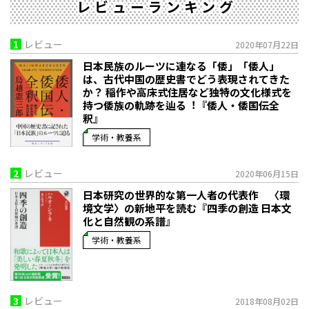
レビューランキング
1
レビュー
2020年07月22日
日本民族のルーツに連なる「倭」「倭人」
は、古代中国の歴史書でどう表現されてきた
か？ 稲作や高床式住居など独特の文化様式を
持つ倭族の軌跡を辿る︕『倭人・倭国伝全
釈』
学術・教養系
2
レビュー
2020年06月15日
日本研究の世界的な第一人者の代表作 〈環
境文学〉の新地平を読む『四季の創造 日本文
化と自然観の系譜』
学術・教養系
3
レビュー
2018年08月02日