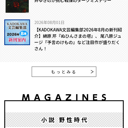
井ゆきのが挑む戦慄のダークミステリー
2026年08月01日
【KADOKAWA文芸編集部2026年8月の新刊紹
介】綿原 芹『ぬひんさまの塔』、 尾八原ジュ
ージ『予言のけもの』など注目作が盛りだく
さん！
もっとみる
小説 野性時代