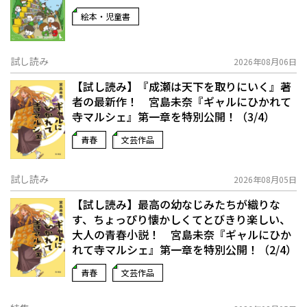
絵本・児童書
試し読み
2026年08月06日
【試し読み】『成瀬は天下を取りにいく』著
者の最新作！ 宮島未奈『ギャルにひかれて
寺マルシェ』第一章を特別公開！（3/4）
青春
文芸作品
試し読み
2026年08月05日
【試し読み】最高の幼なじみたちが織りな
す、ちょっぴり懐かしくてとびきり楽しい、
大人の青春小説！ 宮島未奈『ギャルにひか
れて寺マルシェ』第一章を特別公開！（2/4）
青春
文芸作品