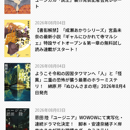
ト
2026年08月04日
【書影解禁】「成瀬あかりシリーズ」宮島未
奈の最新小説『ギャルにひかれて寺マルシ
ェ』特設サイトオープン＆第一章の無料試し
読み連載がスタート！
2026年08月04日
ようこそ令和の因習タワマンへ――「人」と「怪
異」二重の恐怖が襲う最悪のホラーミステ
リ！ 綿原 芹『ぬひんさまの塔』2026年8月4
日発売
2026年08月03日
恩田 陸『ユージニア』WOWOWにて実写化・
連続ドラマ化決定！ 脚本・安達奈緒子×岸