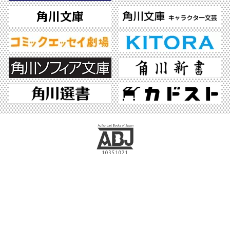
ABJマークは、この電子書店・電子書籍配信サービスが、著作権者からコンテンツ使
用許諾を得た正規版配信サービスであることを示す登録商標（登録番号 第6091713
号）です。ABJマークの詳細、ABJマークを掲示しているサービスの一覧はこちら。
https://aebs.or.jp/
©2026 KADOKAWA All Rights Reserved.