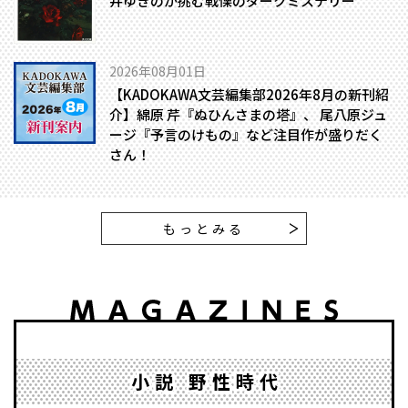
井ゆきのが挑む戦慄のダークミステリー
2026年08月01日
【KADOKAWA文芸編集部2026年8月の新刊紹
介】綿原 芹『ぬひんさまの塔』、 尾八原ジュ
ージ『予言のけもの』など注目作が盛りだく
さん！
もっとみる
小説 野性時代