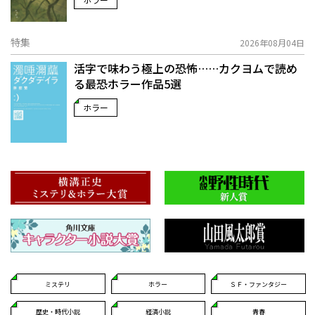
特集
2026年08月04日
活字で味わう極上の恐怖……カクヨムで読め
る最恐ホラー作品5選
ホラー
ミステリ
ホラー
ＳＦ・ファンタジー
歴史・時代小説
経済小説
青春