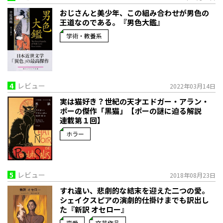
おじさんと美少年、この組み合わせが男色の
王道なのである。『男色大鑑』
学術・教養系
4
レビュー
2022年03月14日
実は猫好き？世紀の天才エドガー・アラン・
ポーの傑作「黒猫」【ポーの謎に迫る解説
連載第１回】
ホラー
5
レビュー
2018年08月23日
すれ違い、悲劇的な結末を迎えた二つの愛。
シェイクスピアの演劇的仕掛けまでも訳出し
た『新訳 オセロー』
恋愛
文芸作品