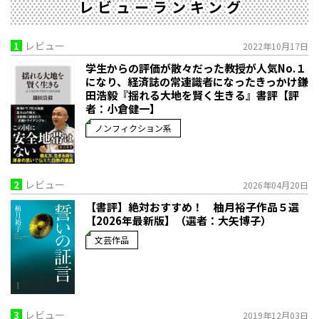
レビューランキング
1
レビュー
2022年10月17日
学生からの評価が散々だった教授が人気No.１
になり、経済誌の常連識者になったきっかけ――鎌
田浩毅『揺れる大地を賢く生きる』書評【評
者：小倉健一】
ノンフィクション系
2
レビュー
2026年04月20日
【書評】絶対おすすめ！ 柚月裕子作品５選
【2026年最新版】（選者：大矢博子）
文芸作品
3
レビュー
2019年12月03日