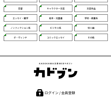
恋愛
キャラクター文芸
文芸作品
エッセイ・雑学
絵本・児童書
学術・教養系
ノンフィクション系
ビジネス系
怪と幽
ダ・ヴィンチ
コミックエッセイ
その他
ログイン / 会員登録