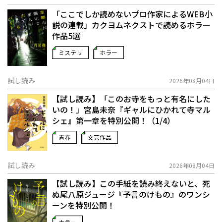
「ここでしか読めないプロ作家によるWEB小
説の連載」――カクヨムネクストで読めるホラー
作品5選
ミステリ
ホラー
試し読み
2026年08月04日
【試し読み】「このお寺をもっと有名にした
いの！」宮島未奈『ギャルにひかれて寺マル
シェ』第一章を特別公開！（1/4）
青春
文芸作品
試し読み
2026年08月04日
【試し読み】この手紙を読み終えないと、死
ぬ――尾八原ジュージ『予言のけもの』のワンシ
ーンを特別公開！
ホラー