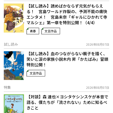
【試し読み】読めばかならず元気がもらえ
る！ 宮島ワールド炸裂の、予測不能の痛快
エンタメ！ 宮島未奈『ギャルにひかれて寺
マルシェ』第一章を特別公開！（4/4）
青春
文芸作品
試し読み
2026年08月07日
【試し読み】血のつながらない親子を描く、
笑いと涙の家族小説――木内 昇『かたばみ』冒頭
特別公開！
文芸作品
特集
2026年08月07日
【対談】森 達也×ヨシタケシンスケが本音で
語る、僕たちが「流されない」ために知るべ
きこと