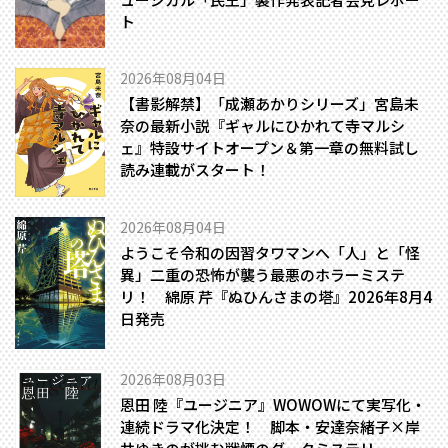
ト
2026年08月04日
【書影解禁】「成瀬あかりシリーズ」宮島未
奈の最新小説『ギャルにひかれて寺マルシ
ェ』特設サイトオープン＆第一章の無料試し
読み連載がスタート！
2026年08月04日
ようこそ令和の因習タワマンへ――「人」と「怪
異」二重の恐怖が襲う最悪のホラーミステ
リ！ 綿原 芹『ぬひんさまの塔』2026年8月4
日発売
2026年08月03日
恩田 陸『ユージニア』WOWOWにて実写化・
連続ドラマ化決定！ 脚本・安達奈緒子×岸