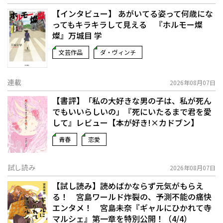
【インタビュー】 あがいてる姿って何歳にな
ってもキラキラして見える 『ホルモー燦
燦』万城目 学
文芸作品
ダ・ヴィンチ
連載
2026年08月07日
【書評】「私の大好きな男の子は、私が死ん
でもいいらしいの」――『死にいたるまで君を愛
して』レビュー【本が好き!×カドブン】
青春
恋愛
試し読み
2026年08月07日
【試し読み】読めばかならず元気がもらえ
る！ 宮島ワールド炸裂の、予測不能の痛快
エンタメ！ 宮島未奈『ギャルにひかれて寺
マルシェ』第一章を特別公開！（4/4）