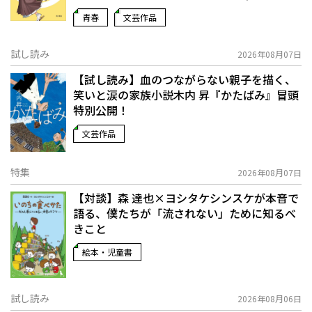
青春
文芸作品
試し読み
2026年08月07日
【試し読み】血のつながらない親子を描く、
笑いと涙の家族小説――木内 昇『かたばみ』冒頭
特別公開！
文芸作品
特集
2026年08月07日
【対談】森 達也×ヨシタケシンスケが本音で
語る、僕たちが「流されない」ために知るべ
きこと
絵本・児童書
試し読み
2026年08月06日