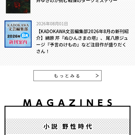
井ゆきのが挑む戦慄のダークミステリー
2026年08月01日
【KADOKAWA文芸編集部2026年8月の新刊紹
介】綿原 芹『ぬひんさまの塔』、 尾八原ジュ
ージ『予言のけもの』など注目作が盛りだく
さん！
もっとみる
小説 野性時代