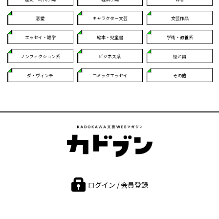
恋愛
キャラクター文芸
文芸作品
エッセイ・雑学
絵本・児童書
学術・教養系
ノンフィクション系
ビジネス系
怪と幽
ダ・ヴィンチ
コミックエッセイ
その他
ログイン / 会員登録