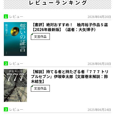
レビューランキング
1
レビュー
2026年04月20日
【書評】絶対おすすめ！ 柚月裕子作品５選
【2026年最新版】（選者：大矢博子）
文芸作品
2
レビュー
2026年06月18日
【解説】持てる者と持たざる者――『７７７ トリ
プルセブン』伊坂幸太郎【文庫巻末解説：鈴
木結生】
文芸作品
3
レビュー
2025年06月24日