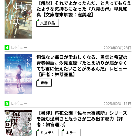
【解説】それでよかったんだ、と言ってもらえ
たような気持ちになった――『八月の母』早見和
真【文庫巻末解説：窪美澄】
文芸作品
4
レビュー
2023年03月28日
何気ない毎日が愛おしくなる、勇気と希望の
青春物語。――汐見夏衛『たとえ祈りが届かなく
ても君に伝えたいことがあるんだ』レビュー
【評者：林芽亜里】
青春
5
レビュー
2025年03月11日
【書評】芦花公園「佐々木事務所」シリーズ
を読む――過剰さと危うさが生み出す魅力【評
者：朝宮運河】
ミステリ
ホラー