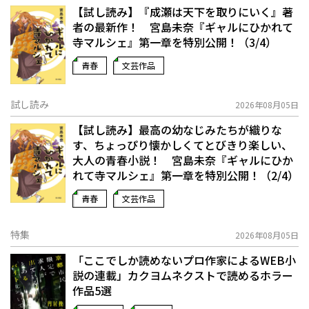
【試し読み】『成瀬は天下を取りにいく』著
者の最新作！ 宮島未奈『ギャルにひかれて
寺マルシェ』第一章を特別公開！（3/4）
青春
文芸作品
試し読み
2026年08月05日
【試し読み】最高の幼なじみたちが織りな
す、ちょっぴり懐かしくてとびきり楽しい、
大人の青春小説！ 宮島未奈『ギャルにひか
れて寺マルシェ』第一章を特別公開！（2/4）
青春
文芸作品
特集
2026年08月05日
「ここでしか読めないプロ作家によるWEB小
説の連載」――カクヨムネクストで読めるホラー
作品5選