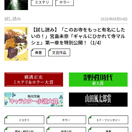
ミステリ
ホラー
試し読み
2026年08月04日
【試し読み】「このお寺をもっと有名にした
いの！」宮島未奈『ギャルにひかれて寺マル
シェ』第一章を特別公開！（1/4）
青春
文芸作品
ミステリ
ホラー
ＳＦ・ファンタジー
歴史・時代小説
経済小説
青春