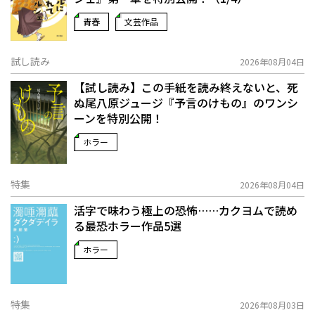
青春
文芸作品
試し読み
2026年08月04日
【試し読み】この手紙を読み終えないと、死
ぬ――尾八原ジュージ『予言のけもの』のワンシ
ーンを特別公開！
ホラー
特集
2026年08月04日
活字で味わう極上の恐怖……カクヨムで読め
る最恐ホラー作品5選
ホラー
特集
2026年08月03日