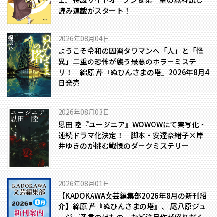
読み連載がスタート！
2026年08月04日
ようこそ令和の因習タワマンへ――「人」と「怪
異」二重の恐怖が襲う最悪のホラーミステ
リ！ 綿原 芹『ぬひんさまの塔』2026年8月4
日発売
2026年08月03日
恩田 陸『ユージニア』WOWOWにて実写化・
連続ドラマ化決定！ 脚本・安達奈緒子×岸
井ゆきのが挑む戦慄のダークミステリー
2026年08月01日
【KADOKAWA文芸編集部2026年8月の新刊紹
介】綿原 芹『ぬひんさまの塔』、 尾八原ジュ
ージ『予言のけもの』など注目作が盛りだく