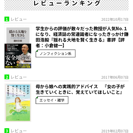
レビューランキング
1
レビュー
2022年10月17日
学生からの評価が散々だった教授が人気No.１
になり、経済誌の常連識者になったきっかけ――鎌
田浩毅『揺れる大地を賢く生きる』書評【評
者：小倉健一】
ノンフィクション系
2
レビュー
2017年06月07日
母から娘への実践的アドバイス 『女の子が
生きていくときに、覚えていてほしいこと』
エッセイ・雑学
3
レビュー
2019年02月07日