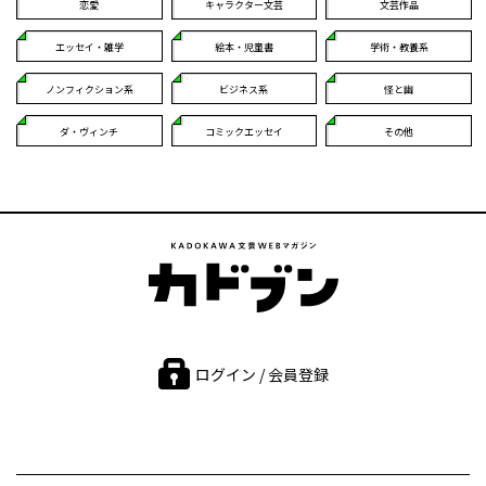
恋愛
キャラクター文芸
文芸作品
エッセイ・雑学
絵本・児童書
学術・教養系
ノンフィクション系
ビジネス系
怪と幽
ダ・ヴィンチ
コミックエッセイ
その他
ログイン / 会員登録