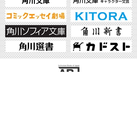
ABJマークは、この電子書店・電子書籍配信サービスが、著作権者からコンテンツ使
用許諾を得た正規版配信サービスであることを示す登録商標（登録番号 第6091713
号）です。ABJマークの詳細、ABJマークを掲示しているサービスの一覧はこちら。
https://aebs.or.jp/
©2026 KADOKAWA All Rights Reserved.