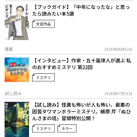
【ブックガイド】「中年になったな」と思っ
たら読みたい本5選
文芸作品
連載
2026年08月02日
【インタビュー】作家・五十嵐律人が選ぶ 私
のおすすめミステリ 第22回
ミステリ
試し読み
2026年07月31日
【試し読み】怪異も怖いが人も怖い、最悪の
因習タワマンホラーミステリ。綿原 芹『ぬひ
んさまの塔』冒頭特別公開！
ミステリ
ホラー