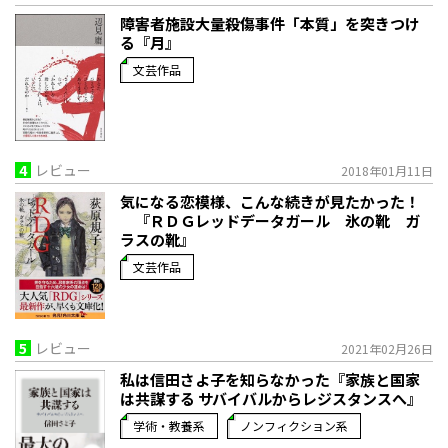
障害者施設大量殺傷事件「本質」を突きつけ
る『月』
文芸作品
4
レビュー
2018年01月11日
気になる恋模様、こんな続きが見たかった！
『ＲＤＧレッドデータガール 氷の靴 ガ
ラスの靴』
文芸作品
5
レビュー
2021年02月26日
私は信田さよ子を知らなかった『家族と国家
は共謀する サバイバルからレジスタンスへ』
学術・教養系
ノンフィクション系