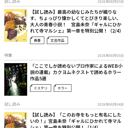
試し読み
2026年08月05日
【試し読み】最高の幼なじみたちが織りな
す、ちょっぴり懐かしくてとびきり楽しい、
大人の青春小説！ 宮島未奈『ギャルにひか
れて寺マルシェ』第一章を特別公開！（2/4）
青春
文芸作品
特集
2026年08月05日
「ここでしか読めないプロ作家によるWEB小
説の連載」――カクヨムネクストで読めるホラー
作品5選
ミステリ
ホラー
試し読み
2026年08月04日
【試し読み】「このお寺をもっと有名にした
いの！」宮島未奈『ギャルにひかれて寺マル
シェ』第一章を特別公開！（1/4）