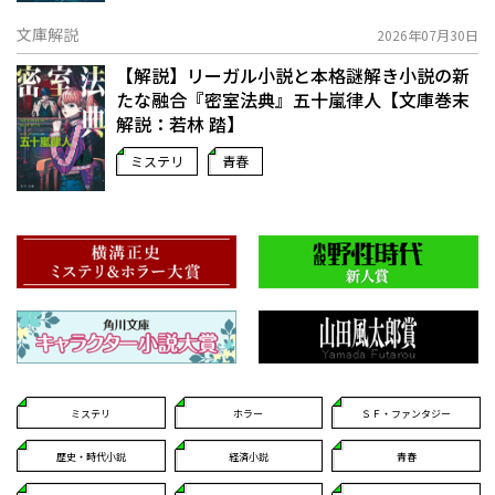
文庫解説
2026年07月30日
【解説】リーガル小説と本格謎解き小説の新
たな融合――『密室法典』五十嵐律人【文庫巻末
解説：若林 踏】
ミステリ
青春
ミステリ
ホラー
ＳＦ・ファンタジー
歴史・時代小説
経済小説
青春