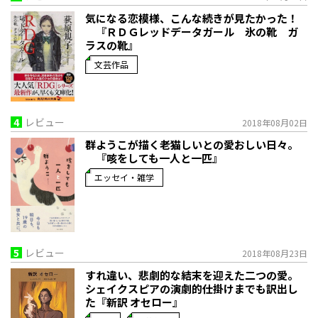
気になる恋模様、こんな続きが見たかった！
『ＲＤＧレッドデータガール 氷の靴 ガ
ラスの靴』
文芸作品
4
レビュー
2018年08月02日
群ようこが描く老猫しいとの愛おしい日々。
『咳をしても一人と一匹』
エッセイ・雑学
5
レビュー
2018年08月23日
すれ違い、悲劇的な結末を迎えた二つの愛。
シェイクスピアの演劇的仕掛けまでも訳出し
た『新訳 オセロー』