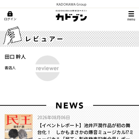
KADOKAWA Group
ログイン
menu
レビュアー
田口 幹人
書店人
2026年08月06日
【イベントレポート】池井戸潤作品が初の舞
台化！ しかもまさかの爆音ミュージカル!?――ミ
ュージカル「民王」製作発表記者会見レポー