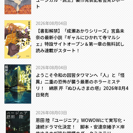
ト
2026年08月04日
【書影解禁】「成瀬あかりシリーズ」宮島未
奈の最新小説『ギャルにひかれて寺マルシ
ェ』特設サイトオープン＆第一章の無料試し
読み連載がスタート！
2026年08月04日
ようこそ令和の因習タワマンへ――「人」と「怪
異」二重の恐怖が襲う最悪のホラーミステ
リ！ 綿原 芹『ぬひんさまの塔』2026年8月4
日発売
2026年08月03日
恩田 陸『ユージニア』WOWOWにて実写化・
連続ドラマ化決定！ 脚本・安達奈緒子×岸