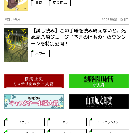
青春
文芸作品
試し読み
2026年08月04日
【試し読み】この手紙を読み終えないと、死
ぬ――尾八原ジュージ『予言のけもの』のワンシ
ーンを特別公開！
ホラー
ミステリ
ホラー
ＳＦ・ファンタジー