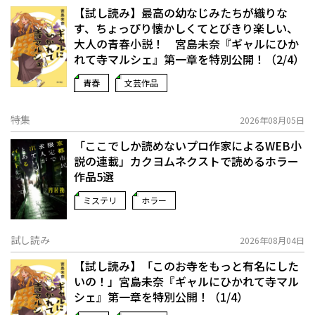
【試し読み】最高の幼なじみたちが織りな
す、ちょっぴり懐かしくてとびきり楽しい、
大人の青春小説！ 宮島未奈『ギャルにひか
れて寺マルシェ』第一章を特別公開！（2/4）
青春
文芸作品
特集
2026年08月05日
「ここでしか読めないプロ作家によるWEB小
説の連載」――カクヨムネクストで読めるホラー
作品5選
ミステリ
ホラー
試し読み
2026年08月04日
【試し読み】「このお寺をもっと有名にした
いの！」宮島未奈『ギャルにひかれて寺マル
シェ』第一章を特別公開！（1/4）