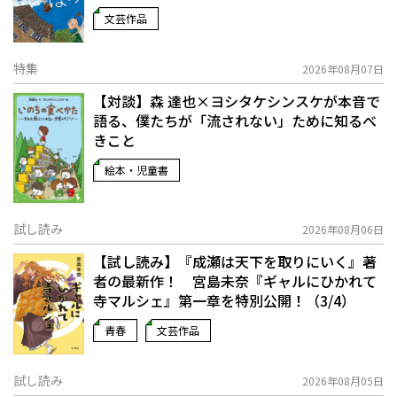
文芸作品
特集
2026年08月07日
【対談】森 達也×ヨシタケシンスケが本音で
語る、僕たちが「流されない」ために知るべ
きこと
絵本・児童書
試し読み
2026年08月06日
【試し読み】『成瀬は天下を取りにいく』著
者の最新作！ 宮島未奈『ギャルにひかれて
寺マルシェ』第一章を特別公開！（3/4）
青春
文芸作品
試し読み
2026年08月05日