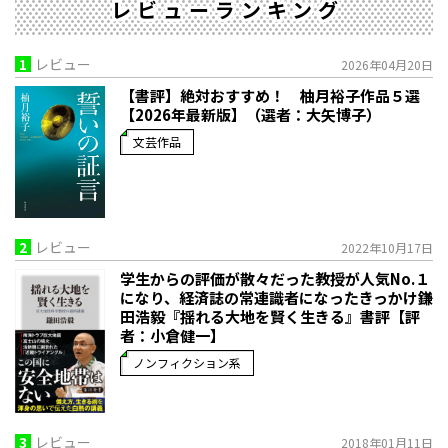
レビューランキング
1
レビュー
2026年04月20日
【書評】絶対おすすめ！ 柚月裕子作品５選
【2026年最新版】（選者：大矢博子）
文芸作品
2
レビュー
2022年10月17日
学生からの評価が散々だった教授が人気No.１
になり、経済誌の常連識者になったきっかけ――鎌
田浩毅『揺れる大地を賢く生きる』書評【評
者：小倉健一】
ノンフィクション系
3
レビュー
2018年01月11日