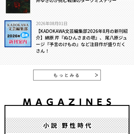
井ゆきのが挑む戦慄のダークミステリー
2026年08月01日
【KADOKAWA文芸編集部2026年8月の新刊紹
介】綿原 芹『ぬひんさまの塔』、 尾八原ジュ
ージ『予言のけもの』など注目作が盛りだく
さん！
もっとみる
小説 野性時代