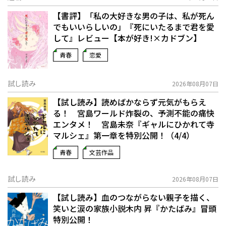
【書評】「私の大好きな男の子は、私が死ん
でもいいらしいの」――『死にいたるまで君を愛
して』レビュー【本が好き!×カドブン】
青春
恋愛
試し読み
2026年08月07日
【試し読み】読めばかならず元気がもらえ
る！ 宮島ワールド炸裂の、予測不能の痛快
エンタメ！ 宮島未奈『ギャルにひかれて寺
マルシェ』第一章を特別公開！（4/4）
青春
文芸作品
試し読み
2026年08月07日
【試し読み】血のつながらない親子を描く、
笑いと涙の家族小説――木内 昇『かたばみ』冒頭
特別公開！