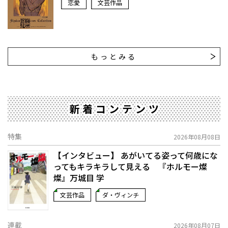
恋愛
文芸作品
もっとみる
新着コンテンツ
特集
2026年08月08日
【インタビュー】 あがいてる姿って何歳にな
ってもキラキラして見える 『ホルモー燦
燦』万城目 学
文芸作品
ダ・ヴィンチ
連載
2026年08月07日