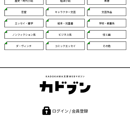
歴史・時代小説
経済小説
青春
恋愛
キャラクター文芸
文芸作品
エッセイ・雑学
絵本・児童書
学術・教養系
ノンフィクション系
ビジネス系
怪と幽
ダ・ヴィンチ
コミックエッセイ
その他
ログイン / 会員登録