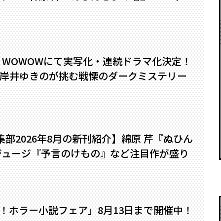
』WOWOWにて実写化・連続ドラマ化決定！
岸井ゆきのが挑む戦慄のダークミステリー
編集部2026年8月の新刊紹介】綿原 芹『ぬひん
ジュージ『予言のけもの』など注目作が盛り
い！ホラー小説フェア」8月13日まで開催中！