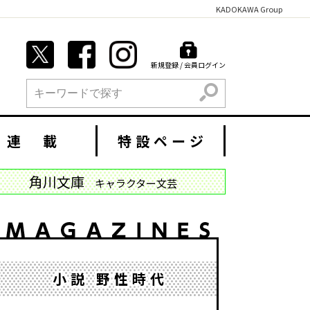
KADOKAWA Group
新規登録 / 会員ログイン
検索
連 載
特設ページ
角川文庫
キャラクター文芸
小説 野性時代