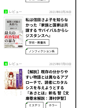
3
レビュー
2021年02月26日
私は信田さよ子を知らな
かった『家族と国家は共
謀する サバイバルからレ
ジスタンスへ』
学術・教養系
ノンフィクション系
4
レビュー
2025年07月03日
【解説】既存の分かりや
すい物語とは異なるアプ
ローチで、読者にカタル
シスを与えようとする――
『あさとほ』新名 智【文
庫巻末解説：澤村伊智】
ミステリ
ホラー