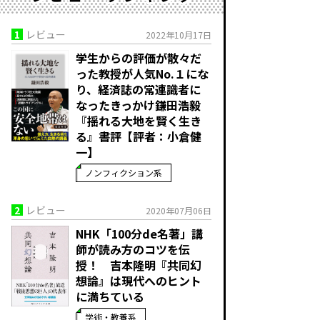
1
レビュー
2022年10月17日
学生からの評価が散々だ
った教授が人気No.１にな
り、経済誌の常連識者に
なったきっかけ――鎌田浩毅
『揺れる大地を賢く生き
る』書評【評者：小倉健
一】
ノンフィクション系
2
レビュー
2020年07月06日
NHK「100分de名著」講
師が読み方のコツを伝
授！ 吉本隆明『共同幻
想論』は現代へのヒント
に満ちている
学術・教養系