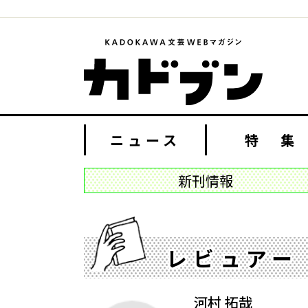
ニュース
特 集
新刊情報
レビュアー
河村 拓哉