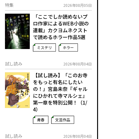
特集
2026年08月05日
「ここでしか読めないプ
ロ作家によるWEB小説の
連載」――カクヨムネクスト
で読めるホラー作品5選
ミステリ
ホラー
試し読み
2026年08月04日
【試し読み】「このお寺
をもっと有名にしたい
の！」宮島未奈『ギャル
にひかれて寺マルシェ』
第一章を特別公開！（1/
4）
青春
文芸作品
試し読み
2026年08月04日