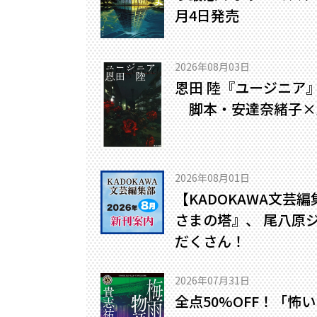
月4日発売
2026年08月03日
恩田 陸『ユージニア
脚本・安達奈緒子×
2026年08月01日
【KADOKAWA文芸
さまの塔』、 尾八原
だくさん！
2026年07月31日
全点50%OFF！「怖