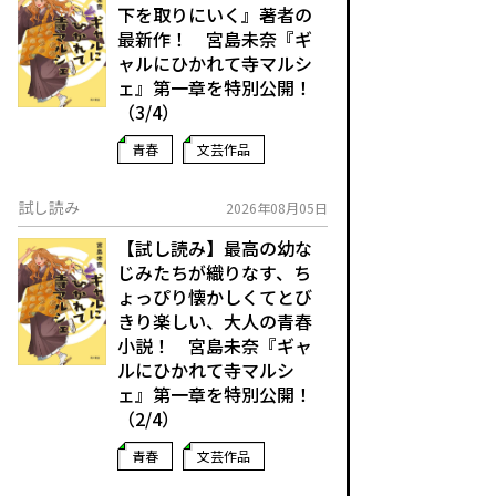
下を取りにいく』著者の
最新作！ 宮島未奈『ギ
ャルにひかれて寺マルシ
ェ』第一章を特別公開！
（3/4）
青春
文芸作品
試し読み
2026年08月05日
【試し読み】最高の幼な
じみたちが織りなす、ち
ょっぴり懐かしくてとび
きり楽しい、大人の青春
小説！ 宮島未奈『ギャ
ルにひかれて寺マルシ
ェ』第一章を特別公開！
（2/4）
青春
文芸作品