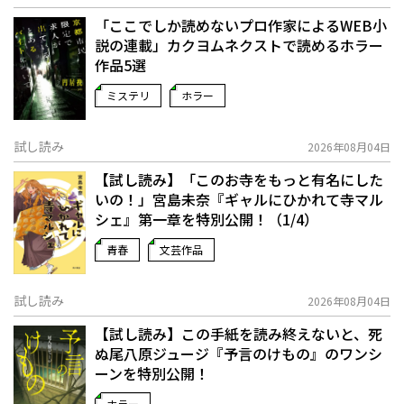
「ここでしか読めないプロ作家によるWEB小
説の連載」――カクヨムネクストで読めるホラー
作品5選
ミステリ
ホラー
試し読み
2026年08月04日
【試し読み】「このお寺をもっと有名にした
いの！」宮島未奈『ギャルにひかれて寺マル
シェ』第一章を特別公開！（1/4）
青春
文芸作品
試し読み
2026年08月04日
【試し読み】この手紙を読み終えないと、死
ぬ――尾八原ジュージ『予言のけもの』のワンシ
ーンを特別公開！
ホラー