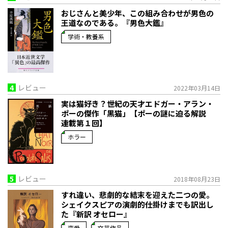
おじさんと美少年、この組み合わせが男色の
王道なのである。『男色大鑑』
学術・教養系
4
レビュー
2022年03月14日
実は猫好き？世紀の天才エドガー・アラン・
ポーの傑作「黒猫」【ポーの謎に迫る解説
連載第１回】
ホラー
5
レビュー
2018年08月23日
すれ違い、悲劇的な結末を迎えた二つの愛。
シェイクスピアの演劇的仕掛けまでも訳出し
た『新訳 オセロー』
恋愛
文芸作品