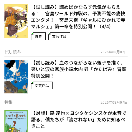
【試し読み】読めばかならず元気がもらえ
る！ 宮島ワールド炸裂の、予測不能の痛快
エンタメ！ 宮島未奈『ギャルにひかれて寺
マルシェ』第一章を特別公開！（4/4）
青春
文芸作品
試し読み
2026年08月07日
【試し読み】血のつながらない親子を描く、
笑いと涙の家族小説――木内 昇『かたばみ』冒頭
特別公開！
文芸作品
特集
2026年08月07日
【対談】森 達也×ヨシタケシンスケが本音で
語る、僕たちが「流されない」ために知るべ
きこと