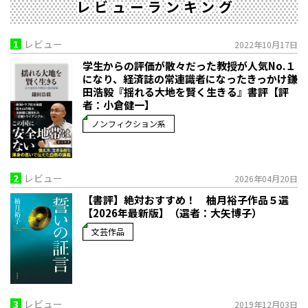
レビューランキング
1
レビュー
2022年10月17日
学生からの評価が散々だった教授が人気No.１
になり、経済誌の常連識者になったきっかけ――鎌
田浩毅『揺れる大地を賢く生きる』書評【評
者：小倉健一】
ノンフィクション系
2
レビュー
2026年04月20日
【書評】絶対おすすめ！ 柚月裕子作品５選
【2026年最新版】（選者：大矢博子）
文芸作品
3
レビュー
2019年12月03日