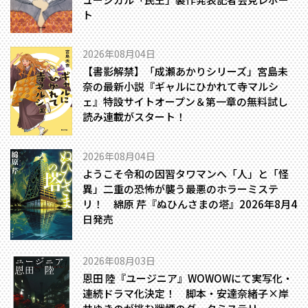
ト
2026年08月04日
【書影解禁】「成瀬あかりシリーズ」宮島未
奈の最新小説『ギャルにひかれて寺マルシ
ェ』特設サイトオープン＆第一章の無料試し
読み連載がスタート！
2026年08月04日
ようこそ令和の因習タワマンへ――「人」と「怪
異」二重の恐怖が襲う最悪のホラーミステ
リ！ 綿原 芹『ぬひんさまの塔』2026年8月4
日発売
2026年08月03日
恩田 陸『ユージニア』WOWOWにて実写化・
連続ドラマ化決定！ 脚本・安達奈緒子×岸