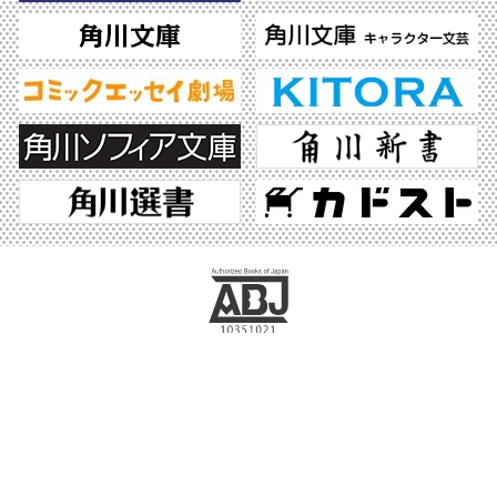
ABJマークは、この電子書店・電子書籍配信サービスが、著作権者からコンテンツ使
用許諾を得た正規版配信サービスであることを示す登録商標（登録番号 第6091713
号）です。ABJマークの詳細、ABJマークを掲示しているサービスの一覧はこちら。
https://aebs.or.jp/
©2026 KADOKAWA All Rights Reserved.