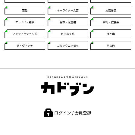
恋愛
キャラクター文芸
文芸作品
エッセイ・雑学
絵本・児童書
学術・教養系
ノンフィクション系
ビジネス系
怪と幽
ダ・ヴィンチ
コミックエッセイ
その他
ログイン / 会員登録