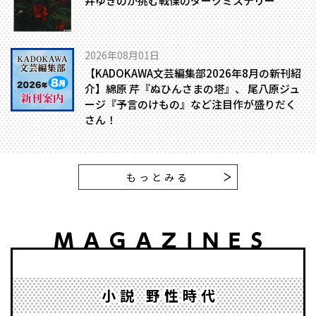
井ゆきのが挑む戦慄のダークミステリー
2026年08月01日
【KADOKAWA文芸編集部2026年8月の新刊紹
介】綿原 芹『ぬひんさまの塔』、 尾八原ジュ
ージ『予言のけもの』など注目作が盛りだく
さん！
もっとみる
小説 野性時代