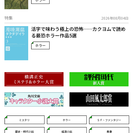
特集
2026年08月04日
活字で味わう極上の恐怖……カクヨムで読め
る最恐ホラー作品5選
ホラー
ミステリ
ホラー
ＳＦ・ファンタジー
歴史・時代小説
経済小説
青春