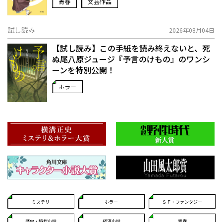
青春
文芸作品
試し読み
2026年08月04日
【試し読み】この手紙を読み終えないと、死
ぬ――尾八原ジュージ『予言のけもの』のワンシ
ーンを特別公開！
ホラー
ミステリ
ホラー
ＳＦ・ファンタジー
歴史・時代小説
経済小説
青春