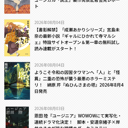
ト
2026年08月04日
【書影解禁】「成瀬あかりシリーズ」宮島未
奈の最新小説『ギャルにひかれて寺マルシ
ェ』特設サイトオープン＆第一章の無料試し
読み連載がスタート！
2026年08月04日
ようこそ令和の因習タワマンへ――「人」と「怪
異」二重の恐怖が襲う最悪のホラーミステ
リ！ 綿原 芹『ぬひんさまの塔』2026年8月4
日発売
2026年08月03日
恩田 陸『ユージニア』WOWOWにて実写化・
連続ドラマ化決定！ 脚本・安達奈緒子×岸