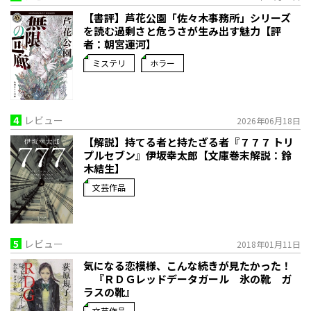
【書評】芦花公園「佐々木事務所」シリーズ
を読む――過剰さと危うさが生み出す魅力【評
者：朝宮運河】
ミステリ
ホラー
4
レビュー
2026年06月18日
【解説】持てる者と持たざる者――『７７７ トリ
プルセブン』伊坂幸太郎【文庫巻末解説：鈴
木結生】
文芸作品
5
レビュー
2018年01月11日
気になる恋模様、こんな続きが見たかった！
『ＲＤＧレッドデータガール 氷の靴 ガ
ラスの靴』
文芸作品