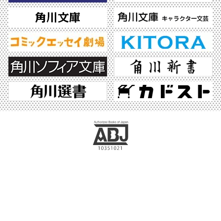
ABJマークは、この電子書店・電子書籍配信サービスが、著作権者からコンテンツ使
用許諾を得た正規版配信サービスであることを示す登録商標（登録番号 第6091713
号）です。ABJマークの詳細、ABJマークを掲示しているサービスの一覧はこちら。
https://aebs.or.jp/
©2026 KADOKAWA All Rights Reserved.