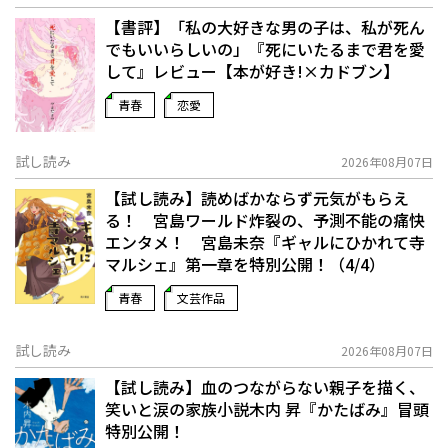
【書評】「私の大好きな男の子は、私が死ん
でもいいらしいの」――『死にいたるまで君を愛
して』レビュー【本が好き!×カドブン】
青春
恋愛
試し読み
2026年08月07日
【試し読み】読めばかならず元気がもらえ
る！ 宮島ワールド炸裂の、予測不能の痛快
エンタメ！ 宮島未奈『ギャルにひかれて寺
マルシェ』第一章を特別公開！（4/4）
青春
文芸作品
試し読み
2026年08月07日
【試し読み】血のつながらない親子を描く、
笑いと涙の家族小説――木内 昇『かたばみ』冒頭
特別公開！