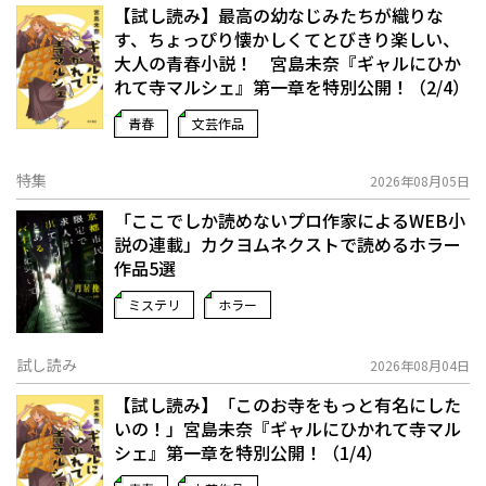
【試し読み】最高の幼なじみたちが織りな
す、ちょっぴり懐かしくてとびきり楽しい、
大人の青春小説！ 宮島未奈『ギャルにひか
れて寺マルシェ』第一章を特別公開！（2/4）
青春
文芸作品
特集
2026年08月05日
「ここでしか読めないプロ作家によるWEB小
説の連載」――カクヨムネクストで読めるホラー
作品5選
ミステリ
ホラー
試し読み
2026年08月04日
【試し読み】「このお寺をもっと有名にした
いの！」宮島未奈『ギャルにひかれて寺マル
シェ』第一章を特別公開！（1/4）