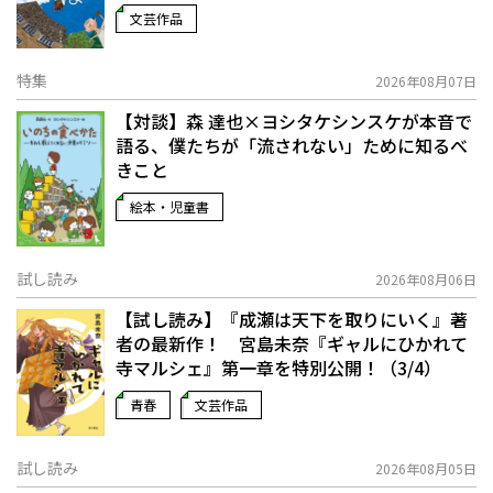
文芸作品
特集
2026年08月07日
【対談】森 達也×ヨシタケシンスケが本音で
語る、僕たちが「流されない」ために知るべ
きこと
絵本・児童書
試し読み
2026年08月06日
【試し読み】『成瀬は天下を取りにいく』著
者の最新作！ 宮島未奈『ギャルにひかれて
寺マルシェ』第一章を特別公開！（3/4）
青春
文芸作品
試し読み
2026年08月05日