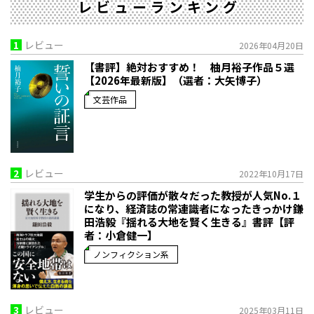
レビューランキング
1
レビュー
2026年04月20日
【書評】絶対おすすめ！ 柚月裕子作品５選
【2026年最新版】（選者：大矢博子）
文芸作品
2
レビュー
2022年10月17日
学生からの評価が散々だった教授が人気No.１
になり、経済誌の常連識者になったきっかけ――鎌
田浩毅『揺れる大地を賢く生きる』書評【評
者：小倉健一】
ノンフィクション系
3
レビュー
2025年03月11日