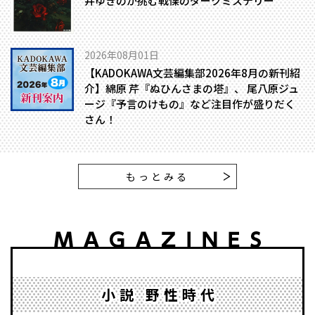
井ゆきのが挑む戦慄のダークミステリー
2026年08月01日
【KADOKAWA文芸編集部2026年8月の新刊紹
介】綿原 芹『ぬひんさまの塔』、 尾八原ジュ
ージ『予言のけもの』など注目作が盛りだく
さん！
もっとみる
小説 野性時代