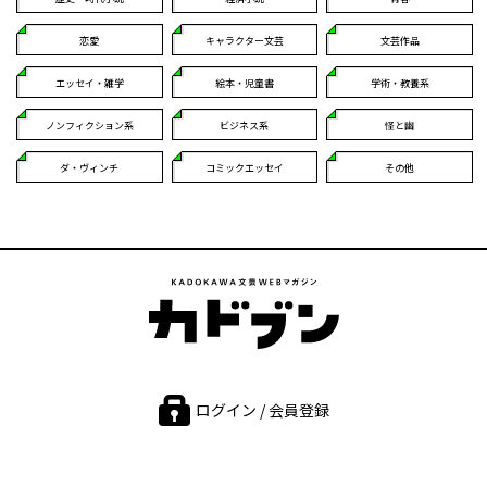
恋愛
キャラクター文芸
文芸作品
エッセイ・雑学
絵本・児童書
学術・教養系
ノンフィクション系
ビジネス系
怪と幽
ダ・ヴィンチ
コミックエッセイ
その他
ログイン / 会員登録