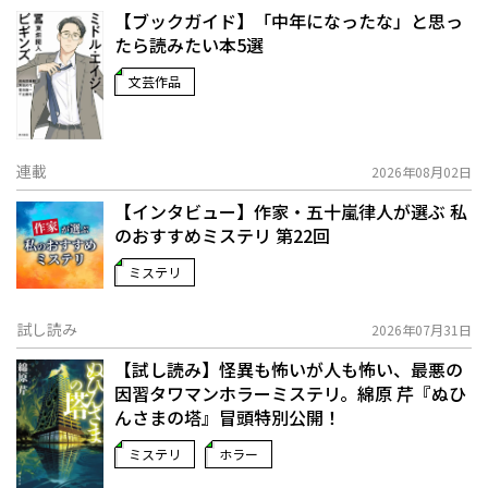
【ブックガイド】「中年になったな」と思っ
たら読みたい本5選
文芸作品
連載
2026年08月02日
【インタビュー】作家・五十嵐律人が選ぶ 私
のおすすめミステリ 第22回
ミステリ
試し読み
2026年07月31日
【試し読み】怪異も怖いが人も怖い、最悪の
因習タワマンホラーミステリ。綿原 芹『ぬひ
んさまの塔』冒頭特別公開！
ミステリ
ホラー