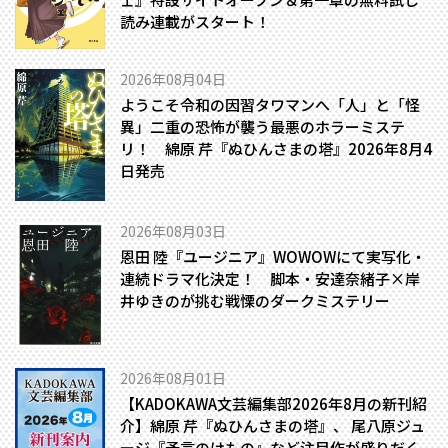
読み連載がスタート！
2026年08月04日
ようこそ令和の因習タワマンへ――「人」と「怪
異」二重の恐怖が襲う最悪のホラーミステ
リ！ 綿原 芹『ぬひんさまの塔』2026年8月4
日発売
2026年08月03日
恩田 陸『ユージニア』WOWOWにて実写化・
連続ドラマ化決定！ 脚本・安達奈緒子×岸
井ゆきのが挑む戦慄のダークミステリー
2026年08月01日
【KADOKAWA文芸編集部2026年8月の新刊紹
介】綿原 芹『ぬひんさまの塔』、 尾八原ジュ
ージ『予言のけもの』など注目作が盛りだく