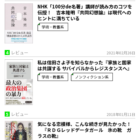
NHK「100分de名著」講師が読み方のコツを
伝授！ 吉本隆明『共同幻想論』は現代への
ヒントに満ちている
学術・教養系
4
レビュー
2021年02月26日
私は信田さよ子を知らなかった『家族と国家
は共謀する サバイバルからレジスタンスへ』
学術・教養系
ノンフィクション系
5
レビュー
2018年01月11日
気になる恋模様、こんな続きが見たかった！
『ＲＤＧレッドデータガール 氷の靴 ガ
ラスの靴』