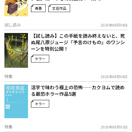
青春
文芸作品
試し読み
2026年08月04日
【試し読み】この手紙を読み終えないと、死
ぬ――尾八原ジュージ『予言のけもの』のワンシ
ーンを特別公開！
ホラー
特集
2026年08月04日
活字で味わう極上の恐怖……カクヨムで読め
る最恐ホラー作品5選
ホラー
特集
2026年08月03日