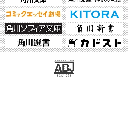
ABJマークは、この電子書店・電子書籍配信サービスが、著作権者からコンテンツ使
用許諾を得た正規版配信サービスであることを示す登録商標（登録番号 第6091713
号）です。ABJマークの詳細、ABJマークを掲示しているサービスの一覧はこちら。
https://aebs.or.jp/
©2026 KADOKAWA All Rights Reserved.