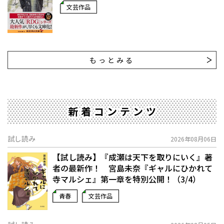
文芸作品
もっとみる
新着コンテンツ
試し読み
2026年08月06日
【試し読み】『成瀬は天下を取りにいく』著
者の最新作！ 宮島未奈『ギャルにひかれて
寺マルシェ』第一章を特別公開！（3/4）
青春
文芸作品