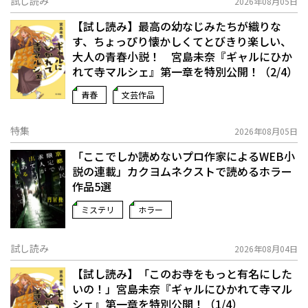
試し読み
2026年08月05日
【試し読み】最高の幼なじみたちが織りな
す、ちょっぴり懐かしくてとびきり楽しい、
大人の青春小説！ 宮島未奈『ギャルにひか
れて寺マルシェ』第一章を特別公開！（2/4）
青春
文芸作品
特集
2026年08月05日
「ここでしか読めないプロ作家によるWEB小
説の連載」――カクヨムネクストで読めるホラー
作品5選
ミステリ
ホラー
試し読み
2026年08月04日
【試し読み】「このお寺をもっと有名にした
いの！」宮島未奈『ギャルにひかれて寺マル
シェ』第一章を特別公開！（1/4）