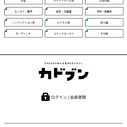
恋愛
キャラクター文芸
文芸作品
エッセイ・雑学
絵本・児童書
学術・教養系
ノンフィクション系
ビジネス系
怪と幽
ダ・ヴィンチ
コミックエッセイ
その他
ログイン / 会員登録