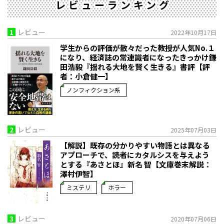
レビューランキング
1
レビュー
2022年10月17日
学生からの評価が散々だった教授が人気No.１
になり、経済誌の常連識者になったきっかけ――鎌
田浩毅『揺れる大地を賢く生きる』書評【評
者：小倉健一】
ノンフィクション系
2
レビュー
2025年07月03日
【解説】既存の分かりやすい物語とは異なる
アプローチで、読者にカタルシスを与えよう
とする――『あさとほ』新名 智【文庫巻末解説：
澤村伊智】
ミステリ
ホラー
3
レビュー
2020年07月06日