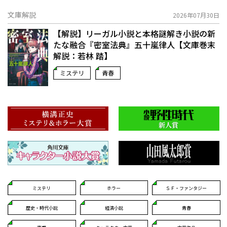
文庫解説
2026年07月30日
【解説】リーガル小説と本格謎解き小説の新
たな融合――『密室法典』五十嵐律人【文庫巻末
解説：若林 踏】
ミステリ
青春
ミステリ
ホラー
ＳＦ・ファンタジー
歴史・時代小説
経済小説
青春