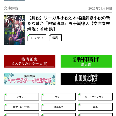
文庫解説
2026年07月30日
【解説】リーガル小説と本格謎解き小説の新
たな融合――『密室法典』五十嵐律人【文庫巻末
解説：若林 踏】
ミステリ
青春
ミステリ
ホラー
ＳＦ・ファンタジー
歴史・時代小説
経済小説
青春