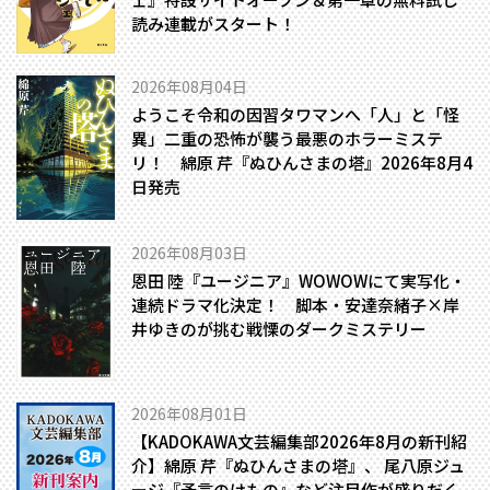
読み連載がスタート！
2026年08月04日
ようこそ令和の因習タワマンへ――「人」と「怪
異」二重の恐怖が襲う最悪のホラーミステ
リ！ 綿原 芹『ぬひんさまの塔』2026年8月4
日発売
2026年08月03日
恩田 陸『ユージニア』WOWOWにて実写化・
連続ドラマ化決定！ 脚本・安達奈緒子×岸
井ゆきのが挑む戦慄のダークミステリー
2026年08月01日
【KADOKAWA文芸編集部2026年8月の新刊紹
介】綿原 芹『ぬひんさまの塔』、 尾八原ジュ
ージ『予言のけもの』など注目作が盛りだく