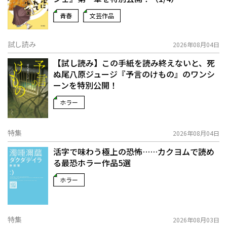
青春
文芸作品
試し読み
2026年08月04日
【試し読み】この手紙を読み終えないと、死
ぬ――尾八原ジュージ『予言のけもの』のワンシ
ーンを特別公開！
ホラー
特集
2026年08月04日
活字で味わう極上の恐怖……カクヨムで読め
る最恐ホラー作品5選
ホラー
特集
2026年08月03日