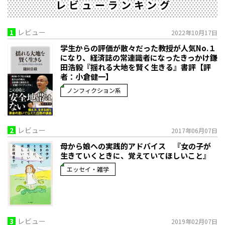
レビューランキング
1
レビュー
2022年10月17日
学生からの評価が散々だった教授が人気No.１
になり、経済誌の常連識者になったきっかけ――鎌
田浩毅『揺れる大地を賢く生きる』書評【評
者：小倉健一】
ノンフィクション系
2
レビュー
2017年06月07日
母から娘への実践的アドバイス 『女の子が
生きていくときに、覚えていてほしいこと』
エッセイ・雑学
3
レビュー
2019年02月07日