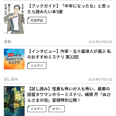
【ブックガイド】「中年になったな」と思っ
たら読みたい本5選
文芸作品
連載
2026年08月02日
【インタビュー】作家・五十嵐律人が選ぶ 私
のおすすめミステリ 第22回
ミステリ
試し読み
2026年07月31日
【試し読み】怪異も怖いが人も怖い、最悪の
因習タワマンホラーミステリ。綿原 芹『ぬひ
んさまの塔』冒頭特別公開！
ミステリ
ホラー