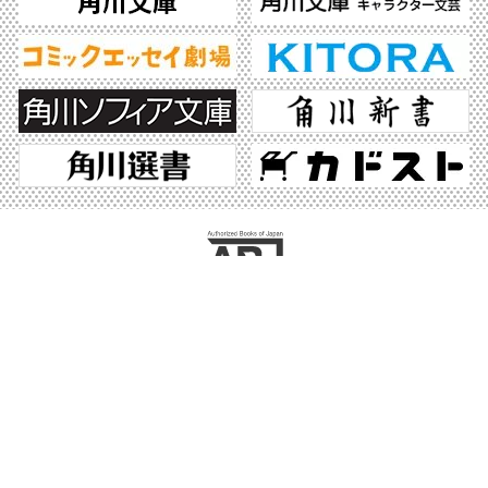
ABJマークは、この電子書店・電子書籍配信サービスが、著作権者からコンテンツ使
用許諾を得た正規版配信サービスであることを示す登録商標（登録番号 第6091713
号）です。ABJマークの詳細、ABJマークを掲示しているサービスの一覧はこちら。
https://aebs.or.jp/
©2026 KADOKAWA All Rights Reserved.