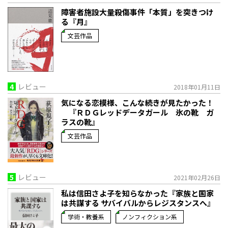
障害者施設大量殺傷事件「本質」を突きつけ
る『月』
文芸作品
4
レビュー
2018年01月11日
気になる恋模様、こんな続きが見たかった！
『ＲＤＧレッドデータガール 氷の靴 ガ
ラスの靴』
文芸作品
5
レビュー
2021年02月26日
私は信田さよ子を知らなかった『家族と国家
は共謀する サバイバルからレジスタンスへ』
学術・教養系
ノンフィクション系