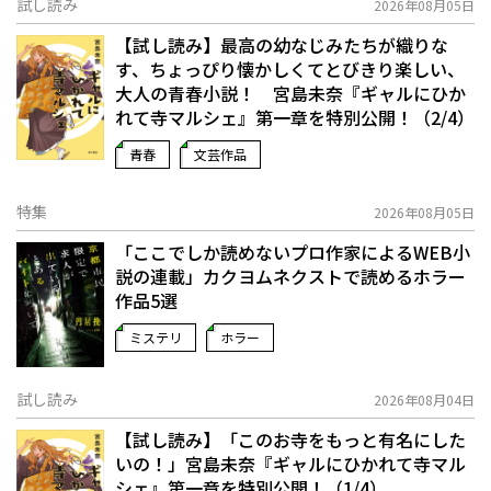
試し読み
2026年08月05日
【試し読み】最高の幼なじみたちが織りな
す、ちょっぴり懐かしくてとびきり楽しい、
大人の青春小説！ 宮島未奈『ギャルにひか
れて寺マルシェ』第一章を特別公開！（2/4）
青春
文芸作品
特集
2026年08月05日
「ここでしか読めないプロ作家によるWEB小
説の連載」――カクヨムネクストで読めるホラー
作品5選
ミステリ
ホラー
試し読み
2026年08月04日
【試し読み】「このお寺をもっと有名にした
いの！」宮島未奈『ギャルにひかれて寺マル
シェ』第一章を特別公開！（1/4）