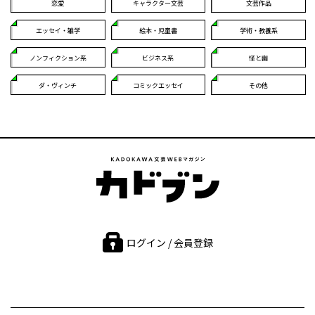
恋愛
キャラクター文芸
文芸作品
エッセイ・雑学
絵本・児童書
学術・教養系
ノンフィクション系
ビジネス系
怪と幽
ダ・ヴィンチ
コミックエッセイ
その他
ログイン / 会員登録