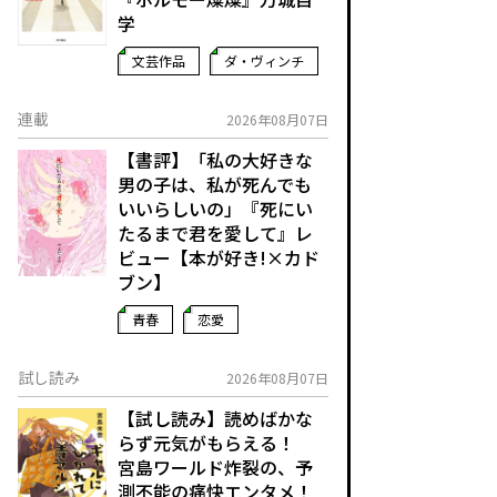
学
文芸作品
ダ・ヴィンチ
連載
2026年08月07日
【書評】「私の大好きな
男の子は、私が死んでも
いいらしいの」――『死にい
たるまで君を愛して』レ
ビュー【本が好き!×カド
ブン】
青春
恋愛
試し読み
2026年08月07日
【試し読み】読めばかな
らず元気がもらえる！
宮島ワールド炸裂の、予
測不能の痛快エンタメ！