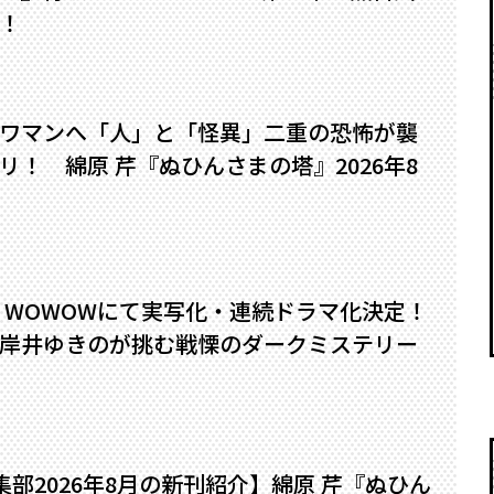
！
ワマンへ――「人」と「怪異」二重の恐怖が襲
！ 綿原 芹『ぬひんさまの塔』2026年8
』WOWOWにて実写化・連続ドラマ化決定！
岸井ゆきのが挑む戦慄のダークミステリー
編集部2026年8月の新刊紹介】綿原 芹『ぬひん