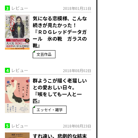
3
レビュー
2018年01月11日
気になる恋模様、こんな
続きが見たかった！
『ＲＤＧレッドデータガ
ール 氷の靴 ガラスの
靴』
文芸作品
4
レビュー
2018年08月02日
群ようこが描く老猫しい
との愛おしい日々。
『咳をしても一人と一
匹』
エッセイ・雑学
5
レビュー
2018年08月23日
すれ違い、悲劇的な結末