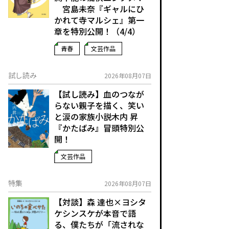
宮島未奈『ギャルにひ
かれて寺マルシェ』第一
章を特別公開！（4/4）
青春
文芸作品
試し読み
2026年08月07日
【試し読み】血のつなが
らない親子を描く、笑い
と涙の家族小説――木内 昇
『かたばみ』冒頭特別公
開！
文芸作品
特集
2026年08月07日
【対談】森 達也×ヨシタ
ケシンスケが本音で語
る、僕たちが「流されな