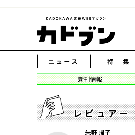
ニュース
特 集
新刊情報
レビュアー
朱野 帰子