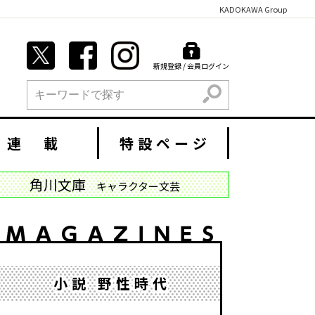
KADOKAWA Group
新規登録 / 会員ログイン
検索
連 載
特設ページ
角川文庫
キャラクター文芸
小説 野性時代