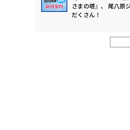
さまの塔』、 尾八原
だくさん！