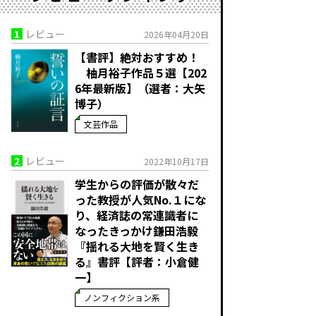
1
レビュー
2026年04月20日
【書評】絶対おすすめ！
柚月裕子作品５選【202
6年最新版】（選者：大矢
博子）
文芸作品
2
レビュー
2022年10月17日
学生からの評価が散々だ
った教授が人気No.１にな
り、経済誌の常連識者に
なったきっかけ――鎌田浩毅
『揺れる大地を賢く生き
る』書評【評者：小倉健
一】
ノンフィクション系