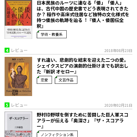
日本民族のルーツに連なる「倭」「倭人」
は、古代中国の歴史書でどう表現されてきた
か？ 稲作や高床式住居など独特の文化様式を
持つ倭族の軌跡を辿る︕『倭人・倭国伝全
釈』
学術・教養系
4
レビュー
2018年08月23日
すれ違い、悲劇的な結末を迎えた二つの愛。
シェイクスピアの演劇的仕掛けまでも訳出し
た『新訳 オセロー』
恋愛
文芸作品
5
レビュー
2020年02月21日
野村ID野球を倒すために苦闘した巨人軍スコ
アラーが伝える「奥深さ」『ザ・スコアラ
ー』
ノンフィクション系