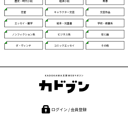
歴史・時代小説
経済小説
青春
恋愛
キャラクター文芸
文芸作品
エッセイ・雑学
絵本・児童書
学術・教養系
ノンフィクション系
ビジネス系
怪と幽
ダ・ヴィンチ
コミックエッセイ
その他
ログイン / 会員登録