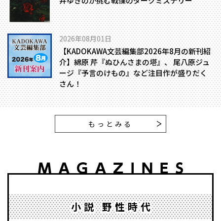
井ゆきのが挑む戦慄のダークミステリー
2026年08月01日
【KADOKAWA文芸編集部2026年8月の新刊紹
介】綿原 芹『ぬひんさまの塔』、 尾八原ジュ
ージ『予言のけもの』など注目作が盛りだく
さん！
もっとみる
小説 野性時代