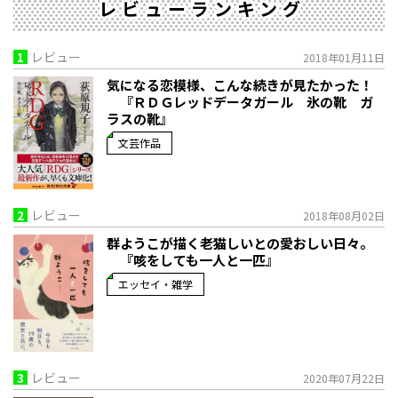
レビューランキング
1
レビュー
2018年01月11日
気になる恋模様、こんな続きが見たかった！
『ＲＤＧレッドデータガール 氷の靴 ガ
ラスの靴』
文芸作品
2
レビュー
2018年08月02日
群ようこが描く老猫しいとの愛おしい日々。
『咳をしても一人と一匹』
エッセイ・雑学
3
レビュー
2020年07月22日