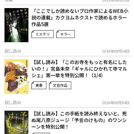
「ここでしか読めないプロ作家によるWEB小
説の連載」――カクヨムネクストで読めるホラー
作品5選
ミステリ
ホラー
試し読み
2026年08月04日
【試し読み】「このお寺をもっと有名にした
いの！」宮島未奈『ギャルにひかれて寺マル
シェ』第一章を特別公開！（1/4）
青春
文芸作品
試し読み
2026年08月04日
【試し読み】この手紙を読み終えないと、死
ぬ――尾八原ジュージ『予言のけもの』のワンシ
ーンを特別公開！