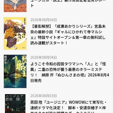
ト
2026年08月04日
【書影解禁】「成瀬あかりシリーズ」宮島未
奈の最新小説『ギャルにひかれて寺マルシ
ェ』特設サイトオープン＆第一章の無料試し
読み連載がスタート！
2026年08月04日
ようこそ令和の因習タワマンへ――「人」と「怪
異」二重の恐怖が襲う最悪のホラーミステ
リ！ 綿原 芹『ぬひんさまの塔』2026年8月4
日発売
2026年08月03日
恩田 陸『ユージニア』WOWOWにて実写化・
連続ドラマ化決定！ 脚本・安達奈緒子×岸