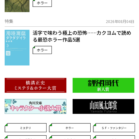
ホラー
特集
2026年08月04日
活字で味わう極上の恐怖……カクヨムで読め
る最恐ホラー作品5選
ホラー
ミステリ
ホラー
ＳＦ・ファンタジー