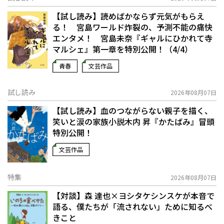
【試し読み】読めばかならず元気がもらえ
る！ 宮島ワールド炸裂の、予測不能の痛快
エンタメ！ 宮島未奈『ギャルにひかれて寺
マルシェ』第一章を特別公開！（4/4）
青春
文芸作品
試し読み
2026年08月07日
【試し読み】血のつながらない親子を描く、
笑いと涙の家族小説――木内 昇『かたばみ』冒頭
特別公開！
文芸作品
特集
2026年08月07日
【対談】森 達也×ヨシタケシンスケが本音で
語る、僕たちが「流されない」ために知るべ
きこと