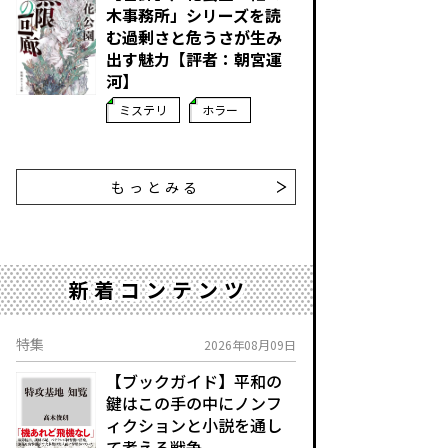
木事務所」シリーズを読
む――過剰さと危うさが生み
出す魅力【評者：朝宮運
河】
ミステリ
ホラー
もっとみる
新着コンテンツ
特集
2026年08月09日
【ブックガイド】平和の
鍵はこの手の中に――ノンフ
ィクションと小説を通し
て考える戦争