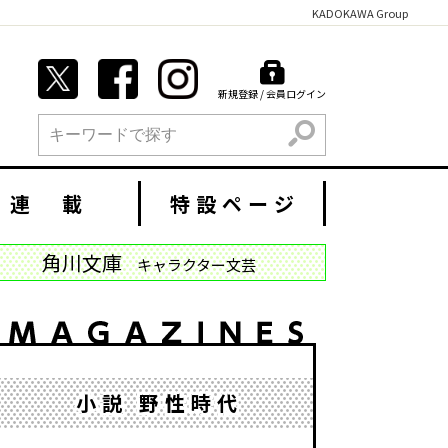
KADOKAWA Group
新規登録 / 会員ログイン
検索
連 載
特設ページ
角川文庫
キャラクター文芸
小説 野性時代