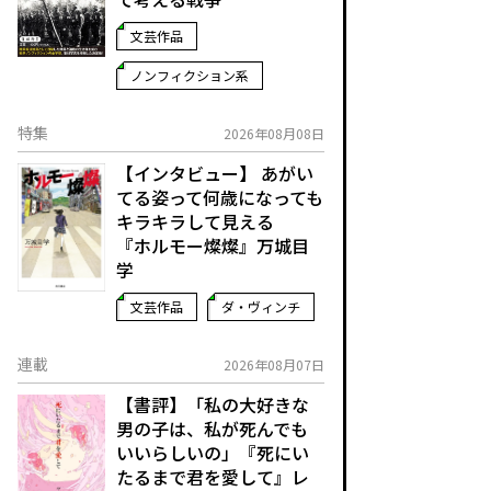
文芸作品
ノンフィクション系
特集
2026年08月08日
【インタビュー】 あがい
てる姿って何歳になっても
キラキラして見える
『ホルモー燦燦』万城目
学
文芸作品
ダ・ヴィンチ
連載
2026年08月07日
【書評】「私の大好きな
男の子は、私が死んでも
いいらしいの」――『死にい
たるまで君を愛して』レ