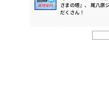
さまの塔』、 尾八原
だくさん！