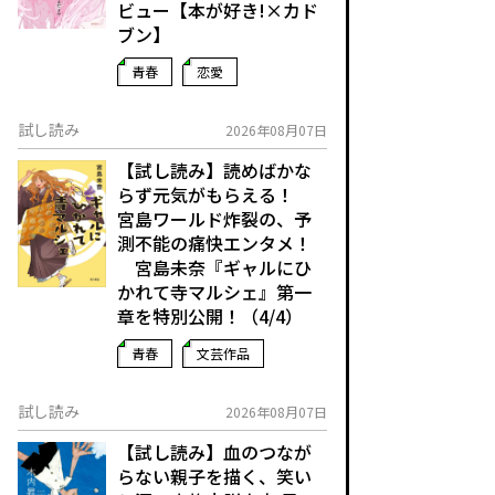
ビュー【本が好き!×カド
ブン】
青春
恋愛
試し読み
2026年08月07日
【試し読み】読めばかな
らず元気がもらえる！
宮島ワールド炸裂の、予
測不能の痛快エンタメ！
宮島未奈『ギャルにひ
かれて寺マルシェ』第一
章を特別公開！（4/4）
青春
文芸作品
試し読み
2026年08月07日
【試し読み】血のつなが
らない親子を描く、笑い