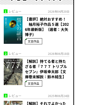
1
レビュー
2026年04月20日
【書評】絶対おすすめ！
柚月裕子作品５選【202
6年最新版】（選者：大矢
博子）
文芸作品
2
レビュー
2026年06月18日
【解説】持てる者と持た
ざる者――『７７７ トリプル
セブン』伊坂幸太郎【文
庫巻末解説：鈴木結生】
文芸作品
3
レビュー
2025年06月24日
【解説】それでよかった