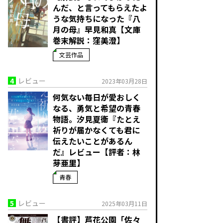
んだ、と言ってもらえたよ
うな気持ちになった――『八
月の母』早見和真【文庫
巻末解説：窪美澄】
文芸作品
4
レビュー
2023年03月28日
何気ない毎日が愛おしく
なる、勇気と希望の青春
物語。――汐見夏衛『たとえ
祈りが届かなくても君に
伝えたいことがあるん
だ』レビュー【評者：林
芽亜里】
青春
5
レビュー
2025年03月11日
【書評】芦花公園「佐々