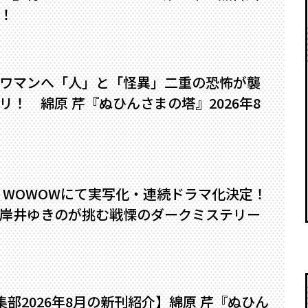
！
ワマンへ――「人」と「怪異」二重の恐怖が襲
！ 綿原 芹『ぬひんさまの塔』2026年8
』WOWOWにて実写化・連続ドラマ化決定！
岸井ゆきのが挑む戦慄のダークミステリー
編集部2026年8月の新刊紹介】綿原 芹『ぬひん