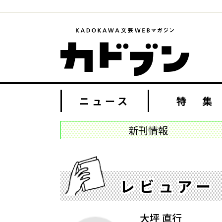
ニュース
特 集
新刊情報
レビュアー
大坪 直行