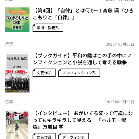
【第4回】「自律」とは何か−１――斎藤 環『ひき
こもりと「自律」』
学術・教養系
特集
2026年08月09日
【ブックガイド】平和の鍵はこの手の中に――ノ
ンフィクションと小説を通して考える戦争
文芸作品
ノンフィクション系
特集
2026年08月08日
【インタビュー】 あがいてる姿って何歳にな
ってもキラキラして見える 『ホルモー燦
燦』万城目 学
文芸作品
ダ・ヴィンチ