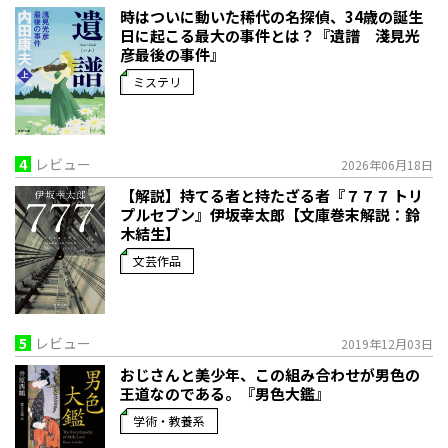
時はついに動いた――稀代の名探偵、34歳の誕生
日に起こる最大の事件とは？『遺譜 淺見光
彦最後の事件』
ミステリ
4
レビュー
2026年06月18日
【解説】持てる者と持たざる者――『７７７ トリ
プルセブン』伊坂幸太郎【文庫巻末解説：鈴
木結生】
文芸作品
5
レビュー
2019年12月03日
おじさんと美少年、この組み合わせが男色の
王道なのである。『男色大鑑』
学術・教養系