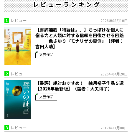
レビューランキング
1
レビュー
2026年08月10日
【書評連載「物語は。」】ちっぽけな個人に
宿る力と人類に対する信頼を回復させる回路
——一色さゆり『モナリザの裏側』【評者：
吉田大助】
文芸作品
2
レビュー
2026年04月20日
【書評】絶対おすすめ！ 柚月裕子作品５選
【2026年最新版】（選者：大矢博子）
文芸作品
3
レビュー
2017年11月08日