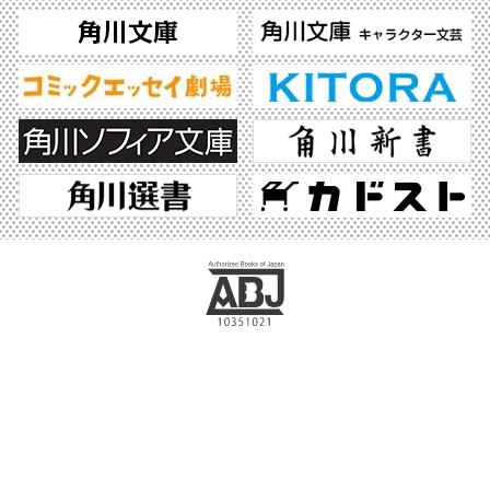
ABJマークは、この電子書店・電子書籍配信サービスが、著作権者からコンテンツ使
用許諾を得た正規版配信サービスであることを示す登録商標（登録番号 第6091713
号）です。ABJマークの詳細、ABJマークを掲示しているサービスの一覧はこちら。
https://aebs.or.jp/
©2026 KADOKAWA All Rights Reserved.