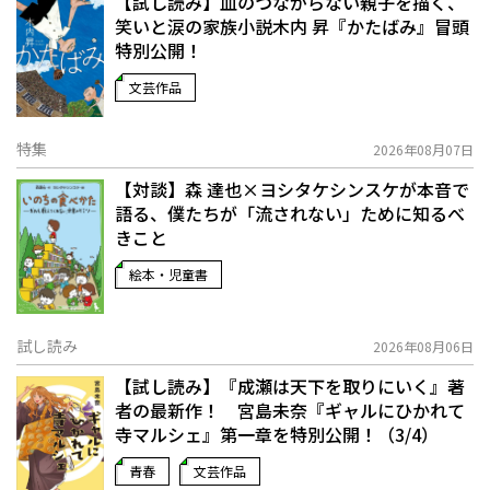
【試し読み】血のつながらない親子を描く、
笑いと涙の家族小説――木内 昇『かたばみ』冒頭
特別公開！
文芸作品
特集
2026年08月07日
【対談】森 達也×ヨシタケシンスケが本音で
語る、僕たちが「流されない」ために知るべ
きこと
絵本・児童書
試し読み
2026年08月06日
【試し読み】『成瀬は天下を取りにいく』著
者の最新作！ 宮島未奈『ギャルにひかれて
寺マルシェ』第一章を特別公開！（3/4）
青春
文芸作品