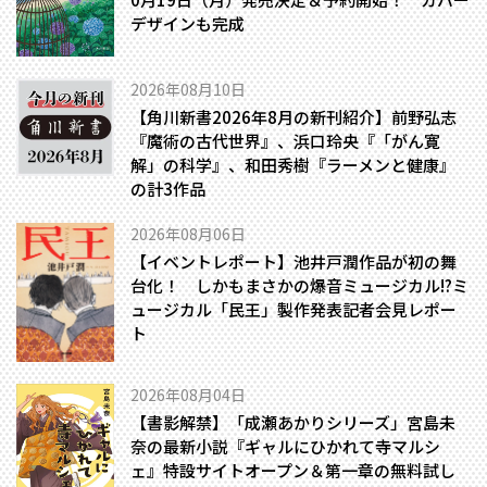
デザインも完成
2026年08月10日
【角川新書2026年8月の新刊紹介】前野弘志
『魔術の古代世界』、浜口玲央『「がん寛
解」の科学』、和田秀樹『ラーメンと健康』
の計3作品
2026年08月06日
【イベントレポート】池井戸潤作品が初の舞
台化！ しかもまさかの爆音ミュージカル!?――ミ
ュージカル「民王」製作発表記者会見レポー
ト
2026年08月04日
【書影解禁】「成瀬あかりシリーズ」宮島未
奈の最新小説『ギャルにひかれて寺マルシ
ェ』特設サイトオープン＆第一章の無料試し