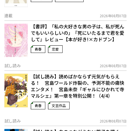
連載
2026年08月07日
【書評】「私の大好きな男の子は、私が死ん
でもいいらしいの」――『死にいたるまで君を愛
して』レビュー【本が好き!×カドブン】
青春
恋愛
試し読み
2026年08月07日
【試し読み】読めばかならず元気がもらえ
る！ 宮島ワールド炸裂の、予測不能の痛快
エンタメ！ 宮島未奈『ギャルにひかれて寺
マルシェ』第一章を特別公開！（4/4）
青春
文芸作品
試し読み
2026年08月07日