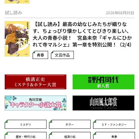
試し読み
2026年08月05日
【試し読み】最高の幼なじみたちが織りな
す、ちょっぴり懐かしくてとびきり楽しい、
大人の青春小説！ 宮島未奈『ギャルにひか
れて寺マルシェ』第一章を特別公開！（2/4）
青春
文芸作品
ミステリ
ホラー
ＳＦ・ファンタジー
歴史・時代小説
経済小説
青春