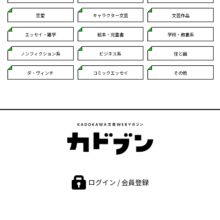
恋愛
キャラクター文芸
文芸作品
エッセイ・雑学
絵本・児童書
学術・教養系
ノンフィクション系
ビジネス系
怪と幽
ダ・ヴィンチ
コミックエッセイ
その他
ログイン / 会員登録