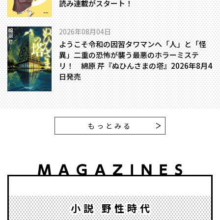
読み連載がスタート！
2026年08月04日
ようこそ令和の因習タワマンへ――「人」と「怪
異」二重の恐怖が襲う最悪のホラーミステ
リ！ 綿原 芹『ぬひんさまの塔』2026年8月4
日発売
もっとみる
小説 野性時代