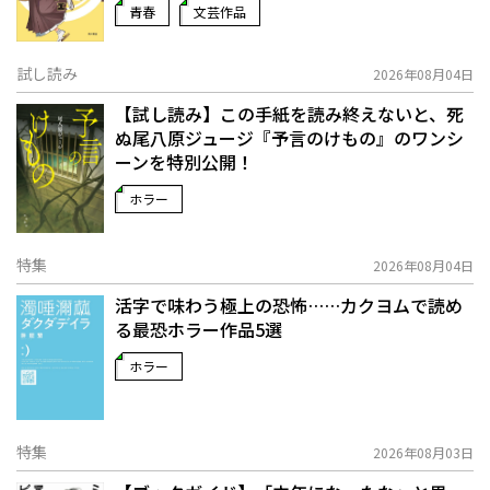
青春
文芸作品
試し読み
2026年08月04日
【試し読み】この手紙を読み終えないと、死
ぬ――尾八原ジュージ『予言のけもの』のワンシ
ーンを特別公開！
ホラー
特集
2026年08月04日
活字で味わう極上の恐怖……カクヨムで読め
る最恐ホラー作品5選
ホラー
特集
2026年08月03日