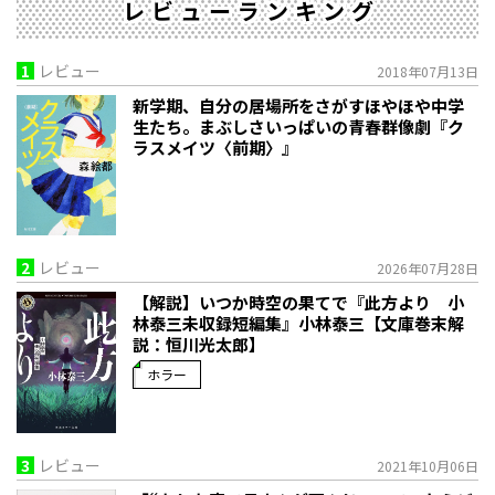
レビューランキング
1
レビュー
2018年07月13日
新学期、自分の居場所をさがすほやほや中学
生たち。まぶしさいっぱいの青春群像劇『ク
ラスメイツ〈前期〉』
2
レビュー
2026年07月28日
【解説】いつか時空の果てで――『此方より 小
林泰三未収録短編集』小林泰三【文庫巻末解
説：恒川光太郎】
ホラー
3
レビュー
2021年10月06日