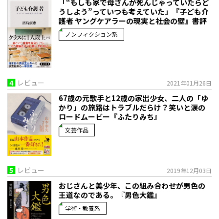
「“もしも家で母さんが死んじゃっていたらど
うしよう”っていつも考えていた」――『子ども介
護者 ヤングケアラーの現実と社会の壁』書評
ノンフィクション系
4
レビュー
2021年01月26日
67歳の元歌手と12歳の家出少女、二人の「ゆ
かり」の旅路はトラブルだらけ？笑いと涙の
ロードムービー『ふたりみち』
文芸作品
5
レビュー
2019年12月03日
おじさんと美少年、この組み合わせが男色の
王道なのである。『男色大鑑』
学術・教養系