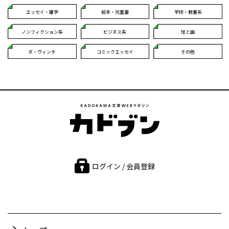
エッセイ・雑学
絵本・児童書
学術・教養系
ノンフィクション系
ビジネス系
怪と幽
ダ・ヴィンチ
コミックエッセイ
その他
ログイン / 会員登録