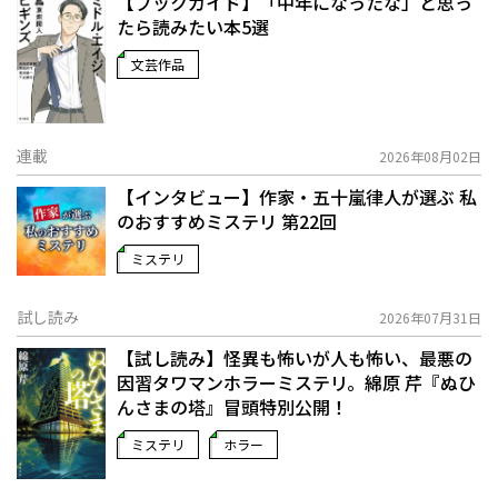
【ブックガイド】「中年になったな」と思っ
たら読みたい本5選
文芸作品
連載
2026年08月02日
【インタビュー】作家・五十嵐律人が選ぶ 私
のおすすめミステリ 第22回
ミステリ
試し読み
2026年07月31日
【試し読み】怪異も怖いが人も怖い、最悪の
因習タワマンホラーミステリ。綿原 芹『ぬひ
んさまの塔』冒頭特別公開！
ミステリ
ホラー