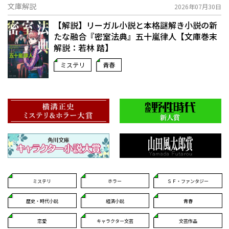
文庫解説
2026年07月30日
【解説】リーガル小説と本格謎解き小説の新
たな融合――『密室法典』五十嵐律人【文庫巻末
解説：若林 踏】
ミステリ
青春
ミステリ
ホラー
ＳＦ・ファンタジー
歴史・時代小説
経済小説
青春
恋愛
キャラクター文芸
文芸作品