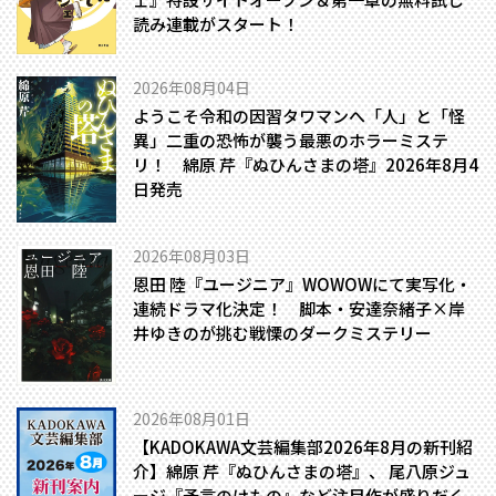
読み連載がスタート！
2026年08月04日
ようこそ令和の因習タワマンへ――「人」と「怪
異」二重の恐怖が襲う最悪のホラーミステ
リ！ 綿原 芹『ぬひんさまの塔』2026年8月4
日発売
2026年08月03日
恩田 陸『ユージニア』WOWOWにて実写化・
連続ドラマ化決定！ 脚本・安達奈緒子×岸
井ゆきのが挑む戦慄のダークミステリー
2026年08月01日
【KADOKAWA文芸編集部2026年8月の新刊紹
介】綿原 芹『ぬひんさまの塔』、 尾八原ジュ
ージ『予言のけもの』など注目作が盛りだく