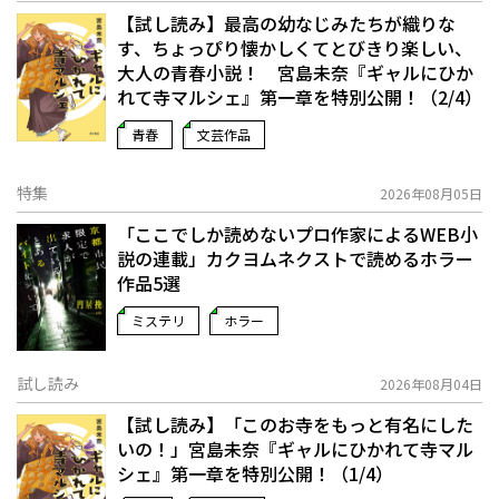
【試し読み】最高の幼なじみたちが織りな
す、ちょっぴり懐かしくてとびきり楽しい、
大人の青春小説！ 宮島未奈『ギャルにひか
れて寺マルシェ』第一章を特別公開！（2/4）
青春
文芸作品
特集
2026年08月05日
「ここでしか読めないプロ作家によるWEB小
説の連載」――カクヨムネクストで読めるホラー
作品5選
ミステリ
ホラー
試し読み
2026年08月04日
【試し読み】「このお寺をもっと有名にした
いの！」宮島未奈『ギャルにひかれて寺マル
シェ』第一章を特別公開！（1/4）