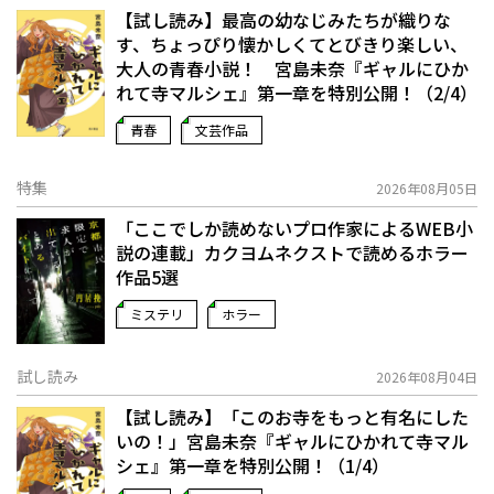
【試し読み】最高の幼なじみたちが織りな
す、ちょっぴり懐かしくてとびきり楽しい、
大人の青春小説！ 宮島未奈『ギャルにひか
れて寺マルシェ』第一章を特別公開！（2/4）
青春
文芸作品
特集
2026年08月05日
「ここでしか読めないプロ作家によるWEB小
説の連載」――カクヨムネクストで読めるホラー
作品5選
ミステリ
ホラー
試し読み
2026年08月04日
【試し読み】「このお寺をもっと有名にした
いの！」宮島未奈『ギャルにひかれて寺マル
シェ』第一章を特別公開！（1/4）