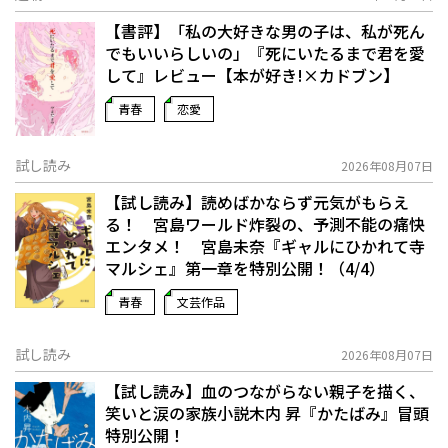
【書評】「私の大好きな男の子は、私が死ん
でもいいらしいの」――『死にいたるまで君を愛
して』レビュー【本が好き!×カドブン】
青春
恋愛
試し読み
2026年08月07日
【試し読み】読めばかならず元気がもらえ
る！ 宮島ワールド炸裂の、予測不能の痛快
エンタメ！ 宮島未奈『ギャルにひかれて寺
マルシェ』第一章を特別公開！（4/4）
青春
文芸作品
試し読み
2026年08月07日
【試し読み】血のつながらない親子を描く、
笑いと涙の家族小説――木内 昇『かたばみ』冒頭
特別公開！