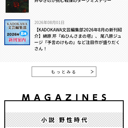
井ゆきのが挑む戦慄のダークミステリー
2026年08月01日
【KADOKAWA文芸編集部2026年8月の新刊紹
介】綿原 芹『ぬひんさまの塔』、 尾八原ジュ
ージ『予言のけもの』など注目作が盛りだく
さん！
もっとみる
小説 野性時代