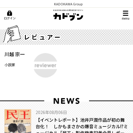
KADOKAWA Group
ログイン
menu
レビュアー
川越 宗一
小説家
2026年08月06日
【イベントレポート】池井戸潤作品が初の舞
台化！ しかもまさかの爆音ミュージカル!?――ミ
ュージカル「民王」製作発表記者会見レポー