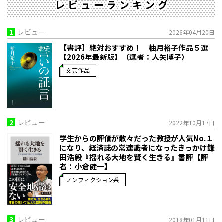
レビューランキング
1
レビュー
2026年04月20日
【書評】絶対おすすめ！ 柚月裕子作品５選
【2026年最新版】（選者：大矢博子）
文芸作品
2
レビュー
2022年10月17日
学生からの評価が散々だった教授が人気No.１
になり、経済誌の常連識者になったきっかけ――鎌
田浩毅『揺れる大地を賢く生きる』書評【評
者：小倉健一】
ノンフィクション系
3
レビュー
2018年01月11日