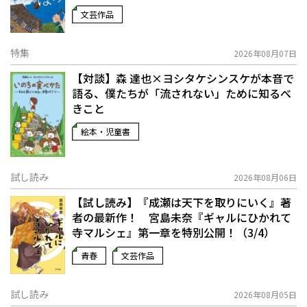
文芸作品
特集
2026年08月07日
【対談】森 達也×ヨシタケシンスケが本音で
語る、僕たちが「流されない」ために知るべ
きこと
絵本・児童書
試し読み
2026年08月06日
【試し読み】『成瀬は天下を取りにいく』著
者の最新作！ 宮島未奈『ギャルにひかれて
寺マルシェ』第一章を特別公開！（3/4）
青春
文芸作品
試し読み
2026年08月05日