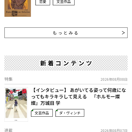
恋愛
文芸作品
もっとみる
新着コンテンツ
特集
2026年08月08日
【インタビュー】 あがいてる姿って何歳にな
ってもキラキラして見える 『ホルモー燦
燦』万城目 学
文芸作品
ダ・ヴィンチ
連載
2026年08月07日