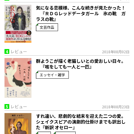
気になる恋模様、こんな続きが見たかった！
『ＲＤＧレッドデータガール 氷の靴 ガ
ラスの靴』
文芸作品
4
レビュー
2018年08月02日
群ようこが描く老猫しいとの愛おしい日々。
『咳をしても一人と一匹』
エッセイ・雑学
5
レビュー
2018年08月23日
すれ違い、悲劇的な結末を迎えた二つの愛。
シェイクスピアの演劇的仕掛けまでも訳出し
た『新訳 オセロー』