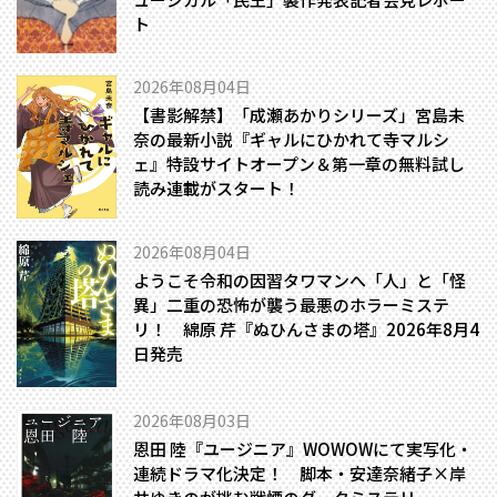
ト
2026年08月04日
【書影解禁】「成瀬あかりシリーズ」宮島未
奈の最新小説『ギャルにひかれて寺マルシ
ェ』特設サイトオープン＆第一章の無料試し
読み連載がスタート！
2026年08月04日
ようこそ令和の因習タワマンへ――「人」と「怪
異」二重の恐怖が襲う最悪のホラーミステ
リ！ 綿原 芹『ぬひんさまの塔』2026年8月4
日発売
2026年08月03日
恩田 陸『ユージニア』WOWOWにて実写化・
連続ドラマ化決定！ 脚本・安達奈緒子×岸