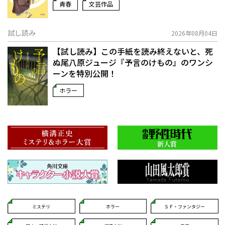
青春
文芸作品
試し読み
2026年08月04日
【試し読み】この手紙を読み終えないと、死
ぬ――尾八原ジュージ『予言のけもの』のワンシ
ーンを特別公開！
ホラー
ミステリ
ホラー
ＳＦ・ファンタジー