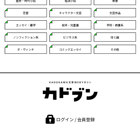
歴史・時代小説
経済小説
青春
恋愛
キャラクター文芸
文芸作品
エッセイ・雑学
絵本・児童書
学術・教養系
ノンフィクション系
ビジネス系
怪と幽
ダ・ヴィンチ
コミックエッセイ
その他
ログイン / 会員登録