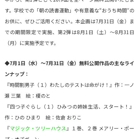
す。学校での「朝の読書運動」や有意義な“おうち時間″の
お供に、ぜひご活用ください。本企画は7月31日（金）ま
での期間限定で実施、第2弾は8月1日（土）～8月31日
（月）に実施予定です。
◆7月1日（水）～7月31日（金）無料公開作品の主なライ
ンナップ：
『時間割男子（１）わたしのテストは命がけ！』作：一ノ
瀬 三葉 絵：榎のと
『四つ子ぐらし（１）ひみつの姉妹生活、スタート！』
作：ひの ひまり 絵：佐倉 おりこ
『
マジック・ツリーハウス
』１巻、２巻 メアリー・ポー