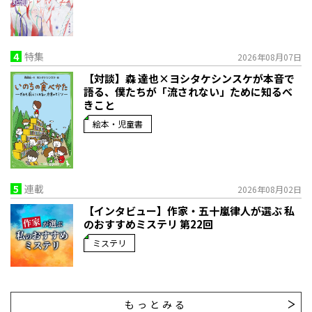
4
特集
2026年08月07日
【対談】森 達也×ヨシタケシンスケが本音で
語る、僕たちが「流されない」ために知るべ
きこと
絵本・児童書
5
連載
2026年08月02日
【インタビュー】作家・五十嵐律人が選ぶ 私
のおすすめミステリ 第22回
ミステリ
もっとみる