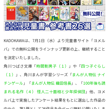
KADOKAWAは、7月1日（水）より児童書サイト「ヨメル
バ」での無料公開をラインナップ更新の上、継続すること
を決定いたしました。
角川つばさ文庫「
時間割男子（１）
」や「
四つ子ぐらし
（１）
」、角川まんが学習シリーズ「
まんが人物伝 ナイ
チンゲール
」「
まんが人物伝 織田信長
」、「
100年後も読
まれる名作（４） 怪人二十面相と少年探偵団
」他、ヨメ
ルバ上で実施したアンケート結果をもとに選出した作品の
中から、第1弾として26作品を全ページ無料公開いたしま