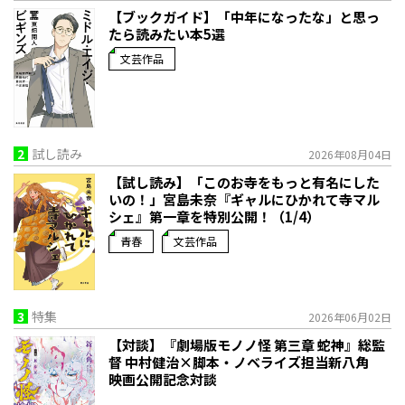
【ブックガイド】「中年になったな」と思っ
たら読みたい本5選
文芸作品
2
試し読み
2026年08月04日
【試し読み】「このお寺をもっと有名にした
いの！」宮島未奈『ギャルにひかれて寺マル
シェ』第一章を特別公開！（1/4）
青春
文芸作品
3
特集
2026年06月02日
【対談】『劇場版モノノ怪 第三章 蛇神』総監
督 中村健治×脚本・ノベライズ担当新八角
映画公開記念対談