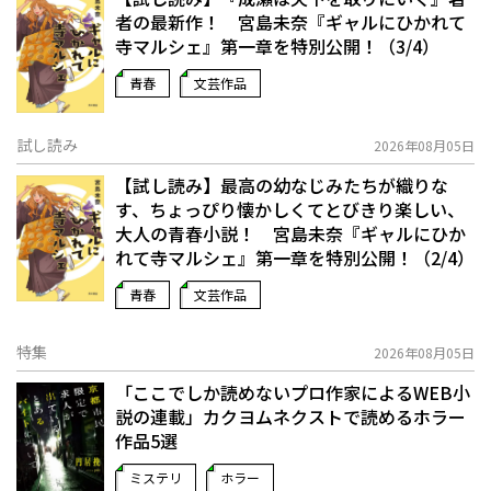
者の最新作！ 宮島未奈『ギャルにひかれて
寺マルシェ』第一章を特別公開！（3/4）
青春
文芸作品
試し読み
2026年08月05日
【試し読み】最高の幼なじみたちが織りな
す、ちょっぴり懐かしくてとびきり楽しい、
大人の青春小説！ 宮島未奈『ギャルにひか
れて寺マルシェ』第一章を特別公開！（2/4）
青春
文芸作品
特集
2026年08月05日
「ここでしか読めないプロ作家によるWEB小
説の連載」――カクヨムネクストで読めるホラー
作品5選
ミステリ
ホラー