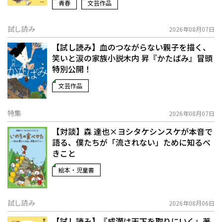
青春
文芸作品
試し読み
2026年08月07日
【試し読み】血のつながらない親子を描く、
笑いと涙の家族小説――木内 昇『かたばみ』冒頭
特別公開！
文芸作品
特集
2026年08月07日
【対談】森 達也×ヨシタケシンスケが本音で
語る、僕たちが「流されない」ために知るべ
きこと
絵本・児童書
試し読み
2026年08月06日
【試し読み】『成瀬は天下を取りにいく』著