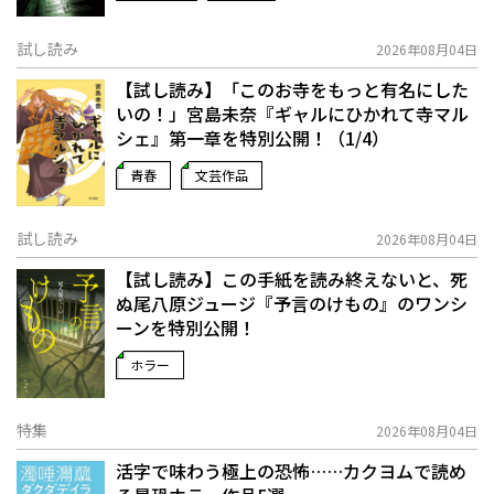
試し読み
2026年08月04日
【試し読み】「このお寺をもっと有名にした
いの！」宮島未奈『ギャルにひかれて寺マル
シェ』第一章を特別公開！（1/4）
青春
文芸作品
試し読み
2026年08月04日
【試し読み】この手紙を読み終えないと、死
ぬ――尾八原ジュージ『予言のけもの』のワンシ
ーンを特別公開！
ホラー
特集
2026年08月04日
活字で味わう極上の恐怖……カクヨムで読め