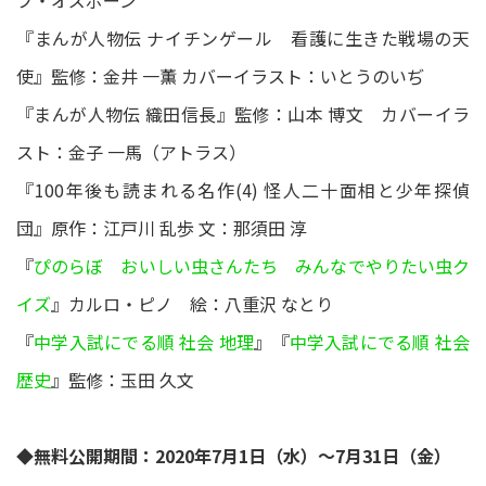
プ・オズボーン
『まんが人物伝 ナイチンゲール 看護に生きた戦場の天
使』監修：金井 一薫 カバーイラスト：いとうのいぢ
『まんが人物伝 織田信長』監修：山本 博文 カバーイラ
スト：金子 一馬（アトラス）
『100年後も読まれる名作(4) 怪人二十面相と少年探偵
団』原作：江戸川 乱歩 文：那須田 淳
『
ぴのらぼ おいしい虫さんたち みんなでやりたい虫ク
イズ
』カルロ・ピノ 絵：八重沢 なとり
『
中学入試にでる順 社会 地理
』『
中学入試にでる順 社会
歴史
』監修：玉田 久文
◆無料公開期間：2020年7月1日（水）～7月31日（金）