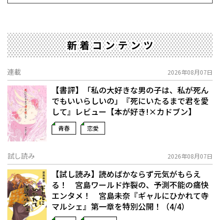
新着コンテンツ
連載
2026年08月07日
【書評】「私の大好きな男の子は、私が死ん
でもいいらしいの」――『死にいたるまで君を愛
して』レビュー【本が好き!×カドブン】
青春
恋愛
試し読み
2026年08月07日
【試し読み】読めばかならず元気がもらえ
る！ 宮島ワールド炸裂の、予測不能の痛快
エンタメ！ 宮島未奈『ギャルにひかれて寺
マルシェ』第一章を特別公開！（4/4）