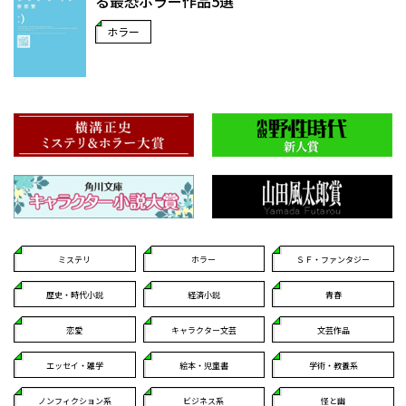
る最恐ホラー作品5選
ホラー
ミステリ
ホラー
ＳＦ・ファンタジー
歴史・時代小説
経済小説
青春
恋愛
キャラクター文芸
文芸作品
エッセイ・雑学
絵本・児童書
学術・教養系
ノンフィクション系
ビジネス系
怪と幽