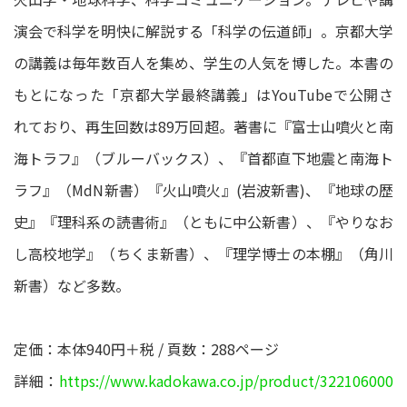
演会で科学を明快に解説する「科学の伝道師」。京都大学
の講義は毎年数百人を集め、学生の人気を博した。本書の
もとになった「京都大学最終講義」はYouTubeで公開さ
れており、再生回数は89万回超。著書に『富士山噴火と南
海トラフ』（ブルーバックス）、『首都直下地震と南海ト
ラフ』（MdN新書）『火山噴火』(岩波新書)、『地球の歴
史』『理科系の読書術』（ともに中公新書）、『やりなお
し高校地学』（ちくま新書）、『理学博士の本棚』（角川
新書）など多数。
定価：本体940円＋税 / 頁数：288ページ
詳細：
https://www.kadokawa.co.jp/product/322106000