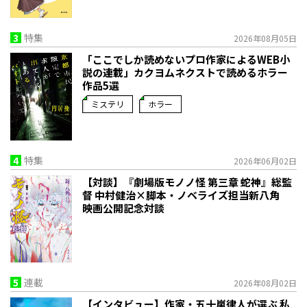
3
特集
2026年08月05日
「ここでしか読めないプロ作家によるWEB小
説の連載」――カクヨムネクストで読めるホラー
作品5選
ミステリ
ホラー
4
特集
2026年06月02日
【対談】『劇場版モノノ怪 第三章 蛇神』総監
督 中村健治×脚本・ノベライズ担当新八角
映画公開記念対談
5
連載
2026年08月02日
【インタビュー】作家・五十嵐律人が選ぶ 私