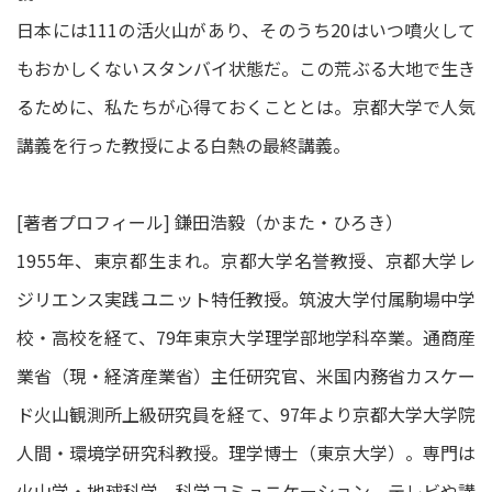
日本には111の活火山があり、そのうち20はいつ噴火して
もおかしくないスタンバイ状態だ。この荒ぶる大地で生き
るために、私たちが心得ておくこととは。京都大学で人気
講義を行った教授による白熱の最終講義。
[著者プロフィール] 鎌田浩毅（かまた・ひろき）
1955年、東京都生まれ。京都大学名誉教授、京都大学レ
ジリエンス実践ユニット特任教授。筑波大学付属駒場中学
校・高校を経て、79年東京大学理学部地学科卒業。通商産
業省（現・経済産業省）主任研究官、米国内務省カスケー
ド火山観測所上級研究員を経て、97年より京都大学大学院
人間・環境学研究科教授。理学博士（東京大学）。専門は
火山学・地球科学、科学コミュニケーション。テレビや講