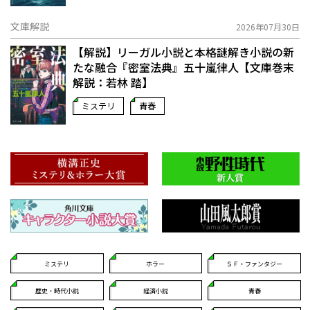
文庫解説
2026年07月30日
【解説】リーガル小説と本格謎解き小説の新
たな融合――『密室法典』五十嵐律人【文庫巻末
解説：若林 踏】
ミステリ
青春
ミステリ
ホラー
ＳＦ・ファンタジー
歴史・時代小説
経済小説
青春