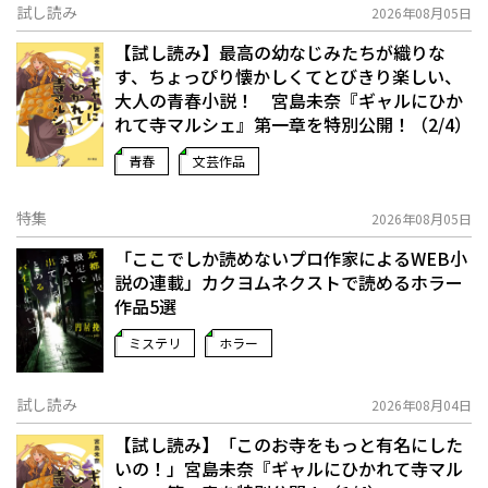
試し読み
2026年08月05日
【試し読み】最高の幼なじみたちが織りな
す、ちょっぴり懐かしくてとびきり楽しい、
大人の青春小説！ 宮島未奈『ギャルにひか
れて寺マルシェ』第一章を特別公開！（2/4）
青春
文芸作品
特集
2026年08月05日
「ここでしか読めないプロ作家によるWEB小
説の連載」――カクヨムネクストで読めるホラー
作品5選
ミステリ
ホラー
試し読み
2026年08月04日
【試し読み】「このお寺をもっと有名にした
いの！」宮島未奈『ギャルにひかれて寺マル