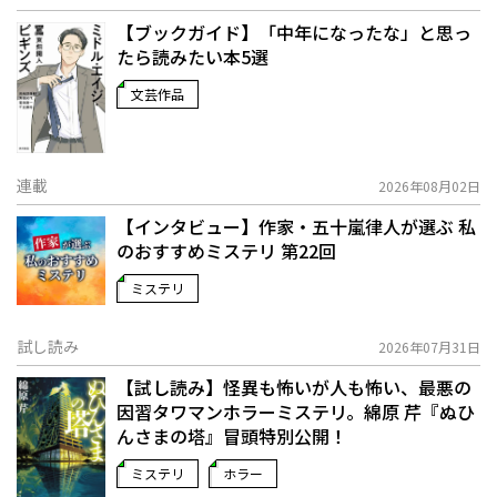
【ブックガイド】「中年になったな」と思っ
たら読みたい本5選
文芸作品
連載
2026年08月02日
【インタビュー】作家・五十嵐律人が選ぶ 私
のおすすめミステリ 第22回
ミステリ
試し読み
2026年07月31日
【試し読み】怪異も怖いが人も怖い、最悪の
因習タワマンホラーミステリ。綿原 芹『ぬひ
んさまの塔』冒頭特別公開！
ミステリ
ホラー