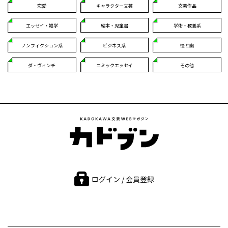
恋愛
キャラクター文芸
文芸作品
エッセイ・雑学
絵本・児童書
学術・教養系
ノンフィクション系
ビジネス系
怪と幽
ダ・ヴィンチ
コミックエッセイ
その他
ログイン / 会員登録