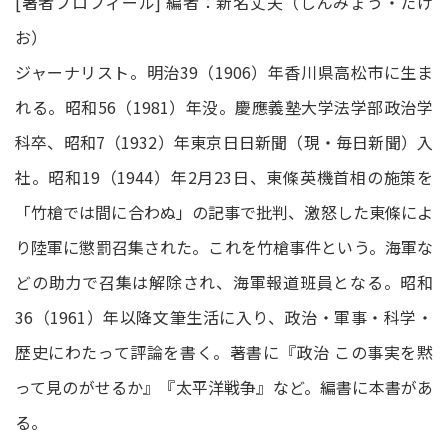
[著者プロフィール] 編者：新名丈夫（しんみょう・たけ
お）
ジャーナリスト。明治39（1906）年香川県高松市に生ま
れる。昭和56（1981）年没。慶應義塾大学法学部政治学
科卒、昭和7（1932）年東京日日新聞（現・毎日新聞）入
社。昭和19（1944）年2月23日、東條英機首相の施策を
「竹槍では間に合わぬ」の記事で批判、激怒した東條によ
り陸軍に懲罰召集された。これを竹槍事件という。海軍な
どの助力で召集は解除され、海軍報道班員となる。昭和
36（1961）年以降文筆生活に入り、政治・軍事・科学・
歴史にわたって評論を書く。著書に『政治 この事実を黙
って見のがせるか』『太平洋戦争』など。編書に本書があ
る。