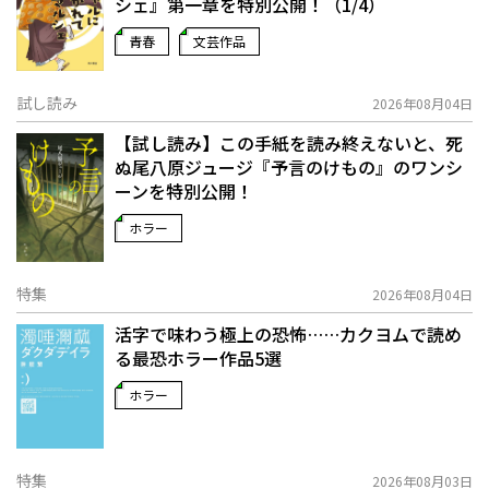
シェ』第一章を特別公開！（1/4）
青春
文芸作品
試し読み
2026年08月04日
【試し読み】この手紙を読み終えないと、死
ぬ――尾八原ジュージ『予言のけもの』のワンシ
ーンを特別公開！
ホラー
特集
2026年08月04日
活字で味わう極上の恐怖……カクヨムで読め
る最恐ホラー作品5選
ホラー
特集
2026年08月03日