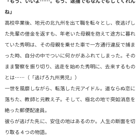
「もう、いいよ……。もう、逮捕でもなんでもしてくれん
ね」
高校卒業後、地元の北九州を出て職を転々とし、夜逃げし
た先輩の借金を返すも、年老いた母親を抱えて途方に暮れ
ていた秀明は、その母親を乗せた車で一方通行違反で捕ま
った時、自分の中でついに何かがあふれてしまった。その
まま警察を振り切り、逃走を始めた秀明に、去来するもの
とは……（「逃げろ九州男児」）
一世を風靡しながら、転落した元アイドル。道ならぬ恋に
落ちた、教師と元教え子。そして、極北の地で突如消息を
絶った郵便配達員。
彼らが逃げた先に、安住の地はあるのか。人生の断面を切
り取る４つの物語。