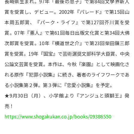
長崎県生まれ。97年「最後の息子」で第84回文學界新人
賞を受賞し、デビュー。2002年『パレード』で第15回山
本周五郎賞、『パーク・ライフ』で第127回芥川賞を受
賞。07年『悪人』で第61回毎日出版文化賞と第34回大佛
次郎賞を受賞。10年『横道世之介』で第23回柴田錬三郎
賞を受賞。19年『国宝』で芸術選奨文部科学大臣賞、中央
公論文芸賞を受賞。本作は、今秋『楽園』として映画化さ
れる原作『犯罪小説集』に続き、著者のライフワークであ
る小説集第２弾。第３弾に『恋愛小説集』を予定。
★9月30日（月）、小学館より『アンジュと頭獅王』発
売！
https://www.shogakukan.co.jp/books/09386550