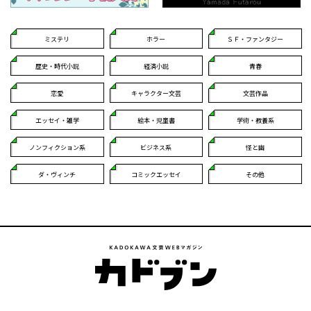
ミステリ
ホラー
ＳＦ・ファンタジー
歴史・時代小説
経済小説
青春
恋愛
キャラクター文芸
文芸作品
エッセイ・雑学
絵本・児童書
学術・教養系
ノンフィクション系
ビジネス系
怪と幽
ダ・ヴィンチ
コミックエッセイ
その他