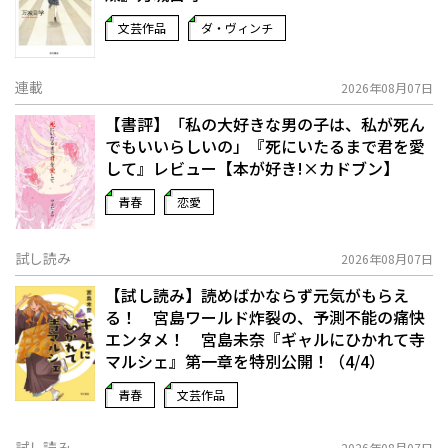
文芸作品
ダ・ヴィンチ
連載
2026年08月07日
【書評】「私の大好きな男の子は、私が死ん
でもいいらしいの」――『死にいたるまで君を愛
して』レビュー【本が好き!×カドブン】
青春
恋愛
試し読み
2026年08月07日
【試し読み】読めばかならず元気がもらえ
る！ 宮島ワールド炸裂の、予測不能の痛快
エンタメ！ 宮島未奈『ギャルにひかれて寺
マルシェ』第一章を特別公開！（4/4）
青春
文芸作品
試し読み
2026年08月07日