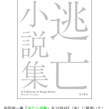
吉田修一著『
逃亡小説集
』を10月4日（金）に発売いたし