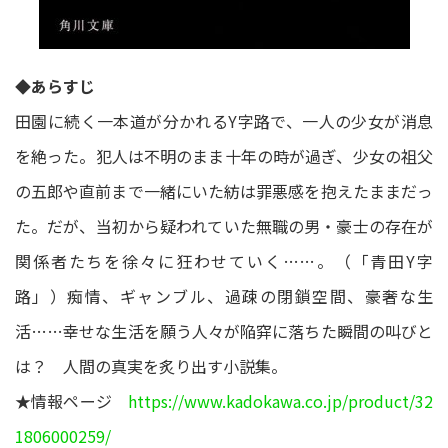
◆あらすじ
田園に続く一本道が分かれるY字路で、一人の少女が消息
を絶った。犯人は不明のまま十年の時が過ぎ、少女の祖父
の五郎や直前まで一緒にいた紡は罪悪感を抱えたままだっ
た。だが、当初から疑われていた無職の男・豪士の存在が
関係者たちを徐々に狂わせていく……。（「青田Y字
路」）痴情、ギャンブル、過疎の閉鎖空間、豪奢な生
活……幸せな生活を願う人々が陥穽に落ちた瞬間の叫びと
は？ 人間の真実を炙り出す小説集。
★情報ページ
https://www.kadokawa.co.jp/product/32
1806000259/