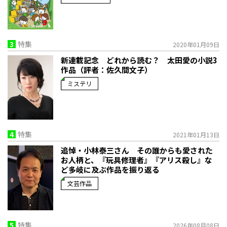
3
特集
2020年01月09日
新連載記念 どれから読む？ 太田愛の小説3
作品（評者：佐久間文子）
ミステリ
4
特集
2021年01月13日
追悼・小林泰三さん その誰からも愛された
お人柄と、『玩具修理者』『アリス殺し』な
ど多岐に及ぶ作品を振り返る
文芸作品
5
特集
2026年08月08日