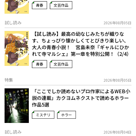
青春
文芸作品
試し読み
2026年08月05日
【試し読み】最高の幼なじみたちが織りな
す、ちょっぴり懐かしくてとびきり楽しい、
大人の青春小説！ 宮島未奈『ギャルにひか
れて寺マルシェ』第一章を特別公開！（2/4）
青春
文芸作品
特集
2026年08月05日
「ここでしか読めないプロ作家によるWEB小
説の連載」――カクヨムネクストで読めるホラー
作品5選
ミステリ
ホラー
試し読み
2026年08月04日