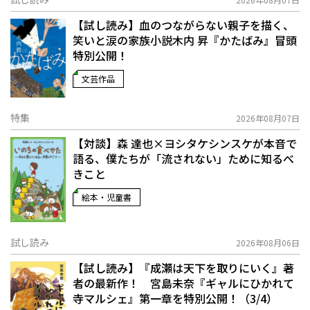
【試し読み】血のつながらない親子を描く、
笑いと涙の家族小説――木内 昇『かたばみ』冒頭
特別公開！
文芸作品
特集
2026年08月07日
【対談】森 達也×ヨシタケシンスケが本音で
語る、僕たちが「流されない」ために知るべ
きこと
絵本・児童書
試し読み
2026年08月06日
【試し読み】『成瀬は天下を取りにいく』著
者の最新作！ 宮島未奈『ギャルにひかれて
寺マルシェ』第一章を特別公開！（3/4）