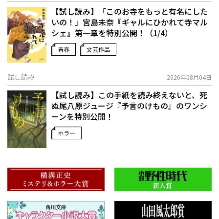
【試し読み】「このお寺をもっと有名にした
いの！」宮島未奈『ギャルにひかれて寺マル
シェ』第一章を特別公開！（1/4）
青春
文芸作品
試し読み
2026年08月04日
【試し読み】この手紙を読み終えないと、死
ぬ――尾八原ジュージ『予言のけもの』のワンシ
ーンを特別公開！
ホラー