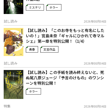
ミステリ
ホラー
試し読み
2026年08月04日
【試し読み】「このお寺をもっと有名にした
いの！」宮島未奈『ギャルにひかれて寺マル
シェ』第一章を特別公開！（1/4）
青春
文芸作品
試し読み
2026年08月04日
【試し読み】この手紙を読み終えないと、死
ぬ――尾八原ジュージ『予言のけもの』のワンシ
ーンを特別公開！
ホラー
特集
2026年08月04日