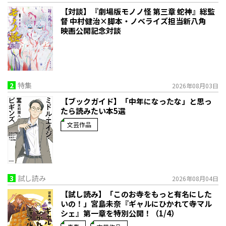
【対談】『劇場版モノノ怪 第三章 蛇神』総監
督 中村健治×脚本・ノベライズ担当新八角
映画公開記念対談
2
特集
2026年08月03日
【ブックガイド】「中年になったな」と思っ
たら読みたい本5選
文芸作品
3
試し読み
2026年08月04日
【試し読み】「このお寺をもっと有名にした
いの！」宮島未奈『ギャルにひかれて寺マル
シェ』第一章を特別公開！（1/4）