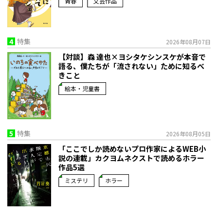
青春
文芸作品
4
特集
2026年08月07日
【対談】森 達也×ヨシタケシンスケが本音で
語る、僕たちが「流されない」ために知るべ
きこと
絵本・児童書
5
特集
2026年08月05日
「ここでしか読めないプロ作家によるWEB小
説の連載」――カクヨムネクストで読めるホラー
作品5選
ミステリ
ホラー