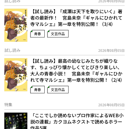
試し読み
2026年08月06日
【試し読み】『成瀬は天下を取りにいく』著
者の最新作！ 宮島未奈『ギャルにひかれて
寺マルシェ』第一章を特別公開！（3/4）
青春
文芸作品
試し読み
2026年08月05日
【試し読み】最高の幼なじみたちが織りな
す、ちょっぴり懐かしくてとびきり楽しい、
大人の青春小説！ 宮島未奈『ギャルにひか
れて寺マルシェ』第一章を特別公開！（2/4）
青春
文芸作品
特集
2026年08月05日
「ここでしか読めないプロ作家によるWEB小
説の連載」――カクヨムネクストで読めるホラー
作品5選