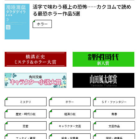
活字で味わう極上の恐怖……カクヨムで読め
る最恐ホラー作品5選
ホラー
ミステリ
ホラー
ＳＦ・ファンタジー
歴史・時代小説
経済小説
青春
恋愛
キャラクター文芸
文芸作品
エッセイ・雑学
絵本・児童書
学術・教養系