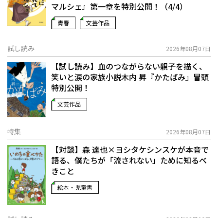
マルシェ』第一章を特別公開！（4/4）
青春
文芸作品
試し読み
2026年08月07日
【試し読み】血のつながらない親子を描く、
笑いと涙の家族小説――木内 昇『かたばみ』冒頭
特別公開！
文芸作品
特集
2026年08月07日
【対談】森 達也×ヨシタケシンスケが本音で
語る、僕たちが「流されない」ために知るべ
きこと
絵本・児童書