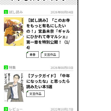
1
試し読み
2026年08月04日
【試し読み】「このお寺
をもっと有名にしたい
の！」宮島未奈『ギャル
にひかれて寺マルシェ』
第一章を特別公開！（1/
4）
青春
文芸作品
2
特集
2026年08月03日
【ブックガイド】「中年
になったな」と思ったら
読みたい本5選
文芸作品
3
レビュー
2022年10月17日