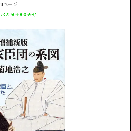
24ページ
t/322503000598/