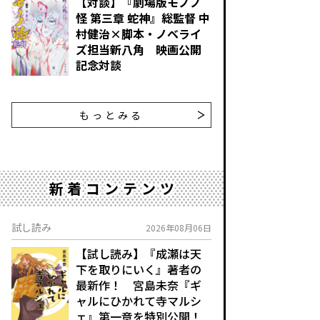
【対談】『劇場版モノノ
怪 第三章 蛇神』総監督 中
村健治×脚本・ノベライ
ズ担当新八角 映画公開
記念対談
もっとみる
新着コンテンツ
試し読み
2026年08月06日
【試し読み】『成瀬は天
下を取りにいく』著者の
最新作！ 宮島未奈『ギ
ャルにひかれて寺マルシ
ェ』第一章を特別公開！