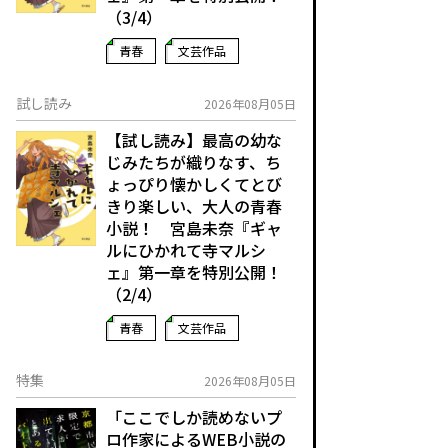
（3/4）
青春
文芸作品
試し読み
2026年08月05日
【試し読み】最高の幼な
じみたちが織りなす、ち
ょっぴり懐かしくてとび
きり楽しい、大人の青春
小説！ 宮島未奈『ギャ
ルにひかれて寺マルシ
ェ』第一章を特別公開！
（2/4）
青春
文芸作品
特集
2026年08月05日
「ここでしか読めないプ
ロ作家によるWEB小説の