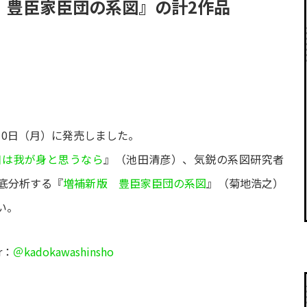
 豊臣家臣団の系図』の計2作品
月10日（月）に発売しました。
日は我が身と思うなら
』（池田清彦）、気鋭の系図研究者
底分析する『
増補新版 豊臣家臣団の系図
』（菊地浩之）
い。
r：
＠kadokawashinsho