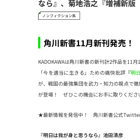
なら』、菊地浩之『増補新版
ノンフィクション系
角川新書11月新刊発売！
KADOKAWAは角川新書の新刊計2作品を11
「今を適当に生きる」ための痛快批評『
明
が、戦国の最強集団を武力・知力の視点で徹
が登場！ ぜひこの機会にお手に取りくださ
★最新情報を発信中！ 角川新書公式Twitte
『明日は我が身と思うなら』池田清彦