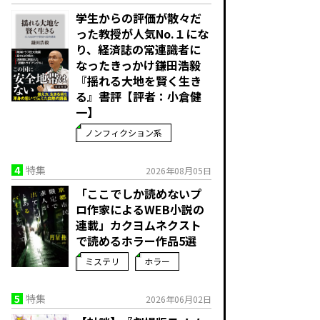
学生からの評価が散々だ
った教授が人気No.１にな
り、経済誌の常連識者に
なったきっかけ――鎌田浩毅
『揺れる大地を賢く生き
る』書評【評者：小倉健
一】
ノンフィクション系
4
特集
2026年08月05日
「ここでしか読めないプ
ロ作家によるWEB小説の
連載」――カクヨムネクスト
で読めるホラー作品5選
ミステリ
ホラー
5
特集
2026年06月02日