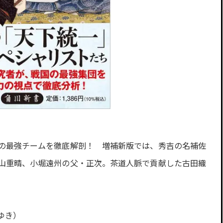
の最強チームを徹底解剖！ 増補新版では、秀吉の名補佐
山重晴、小堀遠州の父・正次。茶道人脈で貢献した古田織
ゆき）