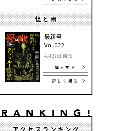
怪と幽
最新号
Vol.022
4月27日 発売
購入する
詳しく見る
アクセスランキング