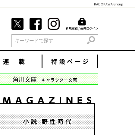
KADOKAWA Group
新規登録 / 会員ログイン
検索
連 載
特設ページ
角川文庫
キャラクター文芸
小説 野性時代