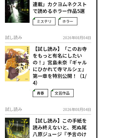
連載」――カクヨムネクスト
で読めるホラー作品5選
ミステリ
ホラー
試し読み
2026年08月04日
【試し読み】「このお寺
をもっと有名にしたい
の！」宮島未奈『ギャル
にひかれて寺マルシェ』
第一章を特別公開！（1/
4）
青春
文芸作品
試し読み
2026年08月04日
【試し読み】この手紙を
読み終えないと、死ぬ――尾
八原ジュージ『予言のけ