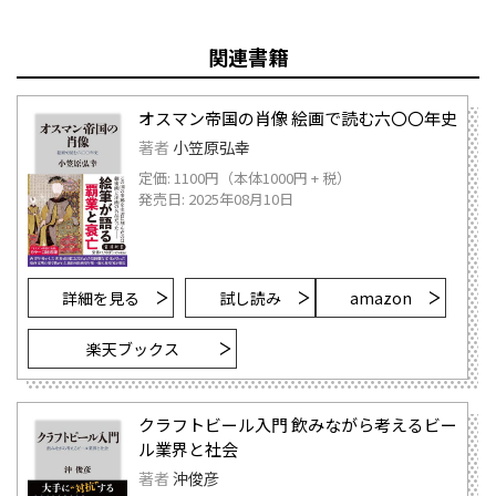
関連書籍
オスマン帝国の肖像 絵画で読む六〇〇年史
著者
小笠原弘幸
定価: 1100円（本体1000円 + 税）
発売日: 2025年08月10日
詳細を見る
試し読み
amazon
楽天ブックス
クラフトビール入門 飲みながら考えるビー
ル業界と社会
著者
沖俊彦