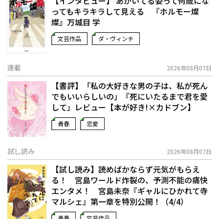
【インタビュー】 あがいてる姿って何歳にな
ってもキラキラして見える 『ホルモー燦
燦』万城目 学
文芸作品
ダ・ヴィンチ
連載
2026年08月07日
【書評】「私の大好きな男の子は、私が死ん
でもいいらしいの」――『死にいたるまで君を愛
して』レビュー【本が好き!×カドブン】
青春
恋愛
試し読み
2026年08月07日
【試し読み】読めばかならず元気がもらえ
る！ 宮島ワールド炸裂の、予測不能の痛快
エンタメ！ 宮島未奈『ギャルにひかれて寺
マルシェ』第一章を特別公開！（4/4）
青春
文芸作品