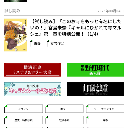
試し読み
2026年08月04日
【試し読み】「このお寺をもっと有名にした
いの！」宮島未奈『ギャルにひかれて寺マル
シェ』第一章を特別公開！（1/4）
青春
文芸作品
ミステリ
ホラー
ＳＦ・ファンタジー
歴史・時代小説
経済小説
青春