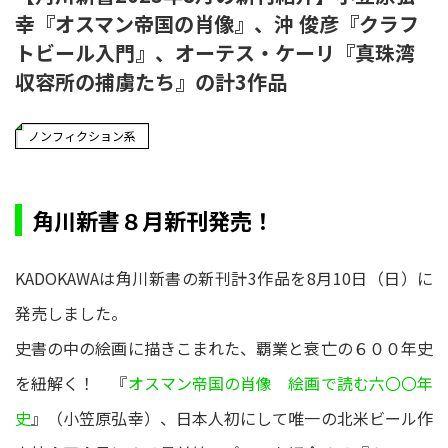
幸『オスマン帝国の肖像』、沖 俊彦『クラフ
トビール入門』、オーテス・ケーリ『真珠湾
収容所の捕虜たち』の計3作品
ノンフィクション系
角川新書８月新刊発売！
KADOKAWAは角川新書の新刊計3作品を8月10日（日）に
発売しました。
史書の中の絵画に描きこまれた、覇業と衰亡の６００年史
を紐解く！ 『
オスマン帝国の肖像 絵画で読む六〇〇年
史
』（小笠原弘幸）、日本人初にして唯一の北米ビール作