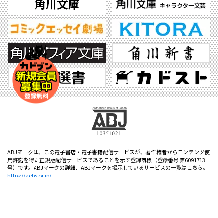
ABJマークは、この電子書店・電子書籍配信サービスが、著作権者からコンテンツ使
用許諾を得た正規版配信サービスであることを示す登録商標（登録番号 第6091713
号）です。ABJマークの詳細、ABJマークを掲示しているサービスの一覧はこちら。
https://aebs.or.jp/
©2026 KADOKAWA All Rights Reserved.