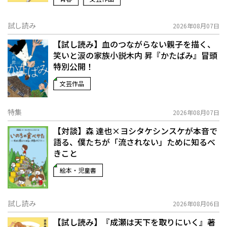
試し読み
2026年08月07日
【試し読み】血のつながらない親子を描く、
笑いと涙の家族小説――木内 昇『かたばみ』冒頭
特別公開！
文芸作品
特集
2026年08月07日
【対談】森 達也×ヨシタケシンスケが本音で
語る、僕たちが「流されない」ために知るべ
きこと
絵本・児童書
試し読み
2026年08月06日
【試し読み】『成瀬は天下を取りにいく』著