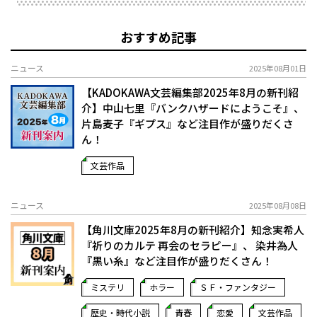
おすすめ記事
ニュース
2025年08月01日
【KADOKAWA文芸編集部2025年8月の新刊紹
介】中山七里『バンクハザードにようこそ』、
片島麦子『ギプス』など注目作が盛りだくさ
ん！
文芸作品
ニュース
2025年08月08日
【角川文庫2025年8月の新刊紹介】知念実希人
『祈りのカルテ 再会のセラピー』、 染井為人
『黒い糸』など注目作が盛りだくさん！
ミステリ
ホラー
ＳＦ・ファンタジー
歴史・時代小説
青春
恋愛
文芸作品