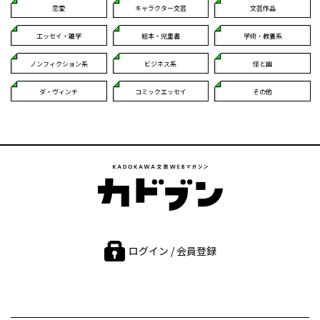
恋愛
キャラクター文芸
文芸作品
エッセイ・雑学
絵本・児童書
学術・教養系
ノンフィクション系
ビジネス系
怪と幽
ダ・ヴィンチ
コミックエッセイ
その他
ログイン / 会員登録