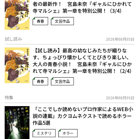
者の最新作！ 宮島未奈『ギャルにひかれて
寺マルシェ』第一章を特別公開！（3/4）
青春
文芸作品
試し読み
2026年08月05日
【試し読み】最高の幼なじみたちが織りな
す、ちょっぴり懐かしくてとびきり楽しい、
大人の青春小説！ 宮島未奈『ギャルにひか
れて寺マルシェ』第一章を特別公開！（2/4）
青春
文芸作品
特集
2026年08月05日
「ここでしか読めないプロ作家によるWEB小
説の連載」――カクヨムネクストで読めるホラー
作品5選
ミステリ
ホラー