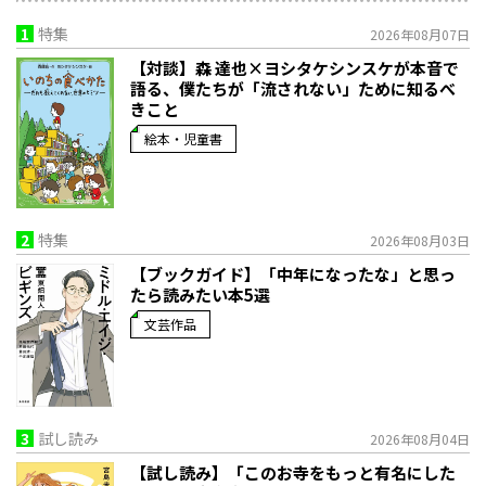
1
特集
2026年08月07日
【対談】森 達也×ヨシタケシンスケが本音で
語る、僕たちが「流されない」ために知るべ
きこと
絵本・児童書
2
特集
2026年08月03日
【ブックガイド】「中年になったな」と思っ
たら読みたい本5選
文芸作品
3
試し読み
2026年08月04日
【試し読み】「このお寺をもっと有名にした