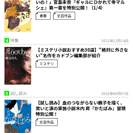
いの！」宮島未奈『ギャルにひかれて寺マル
シェ』第一章を特別公開！（1/4）
青春
文芸作品
4
特集
2022年12月14日
【ミステリ小説おすすめ30選】"絶対に外さな
い"名作をカドブン編集部が紹介
ミステリ
5
試し読み
2026年08月07日
【試し読み】血のつながらない親子を描く、
笑いと涙の家族小説――木内 昇『かたばみ』冒頭
特別公開！
文芸作品