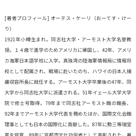
[著者プロフィール] オーテス・ケーリ（おーてす・けー
り）
1921年小樽生まれ。同志社大学・アーモスト大学名誉教
授。１４歳で進学のためアメリカに帰国し、42年、アメリ
カ海軍日本語学校に入学。真珠湾の陸海軍情報局に情報将
校として配属され、戦場に赴いたのち、ハワイの日本人捕
虜収容所長に就任する。アーモスト大学卒業後の47年、同
大学から同志社大学に派遣される。51年イェール大学大学
院で修士号取得。79年まで同志社アーモスト館の館長、
92年までアーモスト大学代表を務めたほか、国際文化会館
理事としても日本の国際化に貢献した。87年に勲三等瑞宝
賞を受賞、89年に京都市文化功労者として表彰された。著