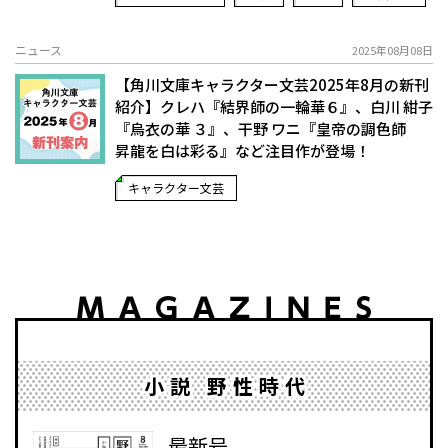
ニュース
2025年08月08日
【角川文庫キャラクター文芸2025年8月の新刊
紹介】クレハ『結界師の一輪華６』、白川 紺子
『烏衣の華 ３』、干野 ワニ『皇帝の調色師
昇龍を白は彩る』など注目作が登場！
キャラクター文芸
小説 野性時代
最新号