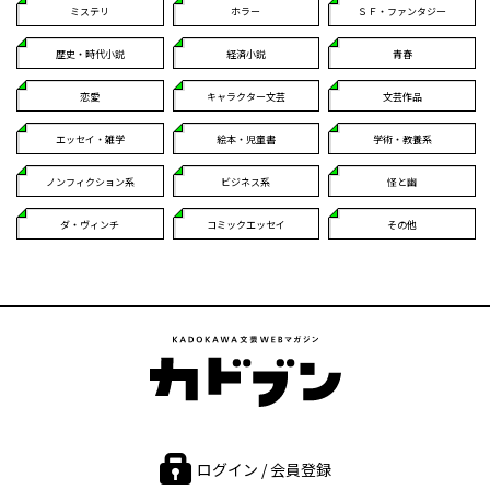
ミステリ
ホラー
ＳＦ・ファンタジー
歴史・時代小説
経済小説
青春
恋愛
キャラクター文芸
文芸作品
エッセイ・雑学
絵本・児童書
学術・教養系
ノンフィクション系
ビジネス系
怪と幽
ダ・ヴィンチ
コミックエッセイ
その他
ログイン / 会員登録