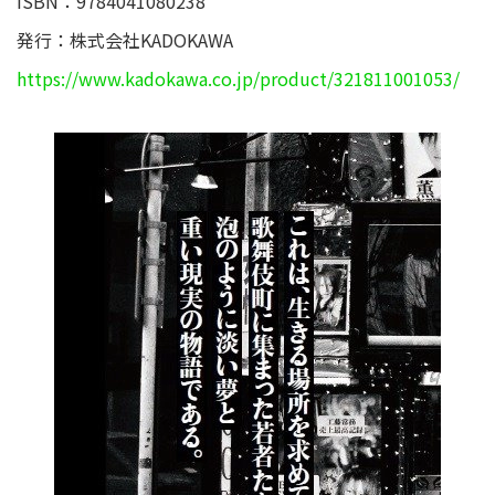
ISBN：9784041080238
発行：株式会社KADOKAWA
https://www.kadokawa.co.jp/product/321811001053/