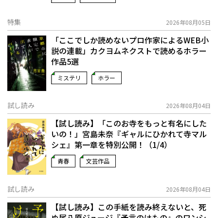
特集
2026年08月05日
「ここでしか読めないプロ作家によるWEB小
説の連載」――カクヨムネクストで読めるホラー
作品5選
ミステリ
ホラー
試し読み
2026年08月04日
【試し読み】「このお寺をもっと有名にした
いの！」宮島未奈『ギャルにひかれて寺マル
シェ』第一章を特別公開！（1/4）
青春
文芸作品
試し読み
2026年08月04日
【試し読み】この手紙を読み終えないと、死
ぬ――尾八原ジュージ『予言のけもの』のワンシ