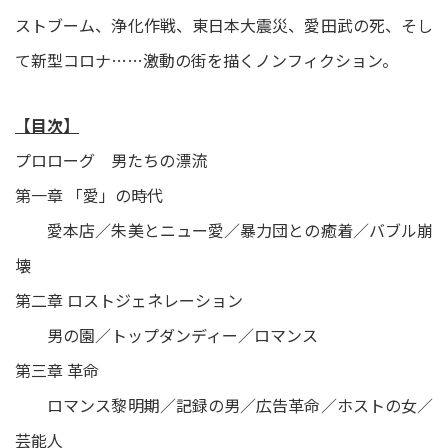
ストブーム、浄化作戦、東日本大震災、愛田武の死、そし
て新型コロナ……激動の街を描くノンフィクション。
【目次】
プロローグ 男たちの漂流
第一章 「愛」の時代
愛本店／朱美とニュー愛／暴力団との癒着／バブル崩
壊
第二章 ロストジェネレーション
男の園／トップダンディー／ロマンス
第三章 革命
ロマンス黎明期／記録の男／広告革命／ホストの女／
芸能人