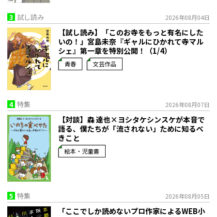
3
試し読み
2026年08月04日
【試し読み】「このお寺をもっと有名にした
いの！」宮島未奈『ギャルにひかれて寺マル
シェ』第一章を特別公開！（1/4）
青春
文芸作品
4
特集
2026年08月07日
【対談】森 達也×ヨシタケシンスケが本音で
語る、僕たちが「流されない」ために知るべ
きこと
絵本・児童書
5
特集
2026年08月05日
「ここでしか読めないプロ作家によるWEB小