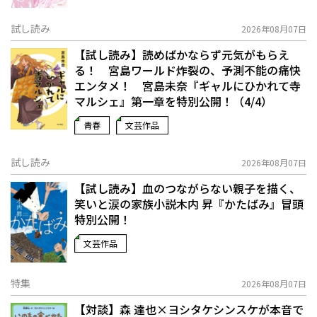
試し読み
2026年08月07日
【試し読み】読めばかならず元気がもらえ
る！ 宮島ワールド炸裂の、予測不能の痛快
エンタメ！ 宮島未奈『ギャルにひかれて寺
マルシェ』第一章を特別公開！（4/4）
青春
文芸作品
試し読み
2026年08月07日
【試し読み】血のつながらない親子を描く、
笑いと涙の家族小説――木内 昇『かたばみ』冒頭
特別公開！
文芸作品
特集
2026年08月07日
【対談】森 達也×ヨシタケシンスケが本音で