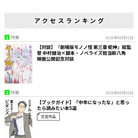
アクセスランキング
1
特集
2026年06月02日
【対談】『劇場版モノノ怪 第三章 蛇神』総監
督 中村健治×脚本・ノベライズ担当新八角
映画公開記念対談
2
特集
2026年08月03日
【ブックガイド】「中年になったな」と思っ
たら読みたい本5選
文芸作品