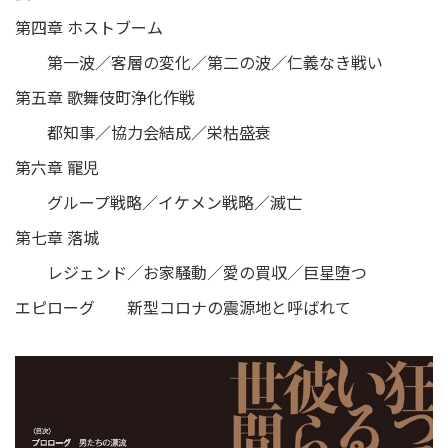
第四章 ホストブーム
第一波／客層の変化／第二の波／仁義なき戦い
第五章 歌舞伎町浄化作戦
都知事／協力会結成／栄枯盛衰
第六章 寵児
グループ戦略／イケメン戦略／滅亡
第七章 落城
レジェンド／お家騒動／愛の買収／巨星堕つ
エピローグ 新型コロナの震源地と呼ばれて