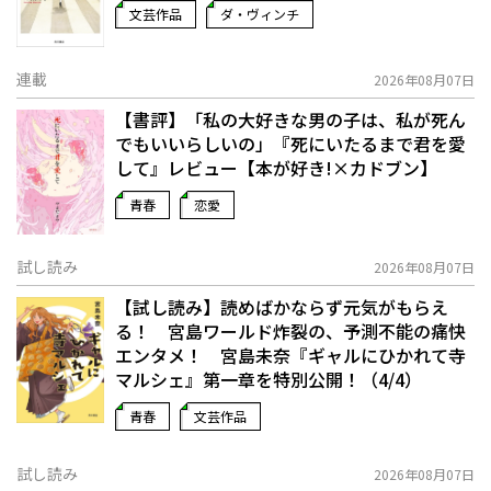
文芸作品
ダ・ヴィンチ
連載
2026年08月07日
【書評】「私の大好きな男の子は、私が死ん
でもいいらしいの」――『死にいたるまで君を愛
して』レビュー【本が好き!×カドブン】
青春
恋愛
試し読み
2026年08月07日
【試し読み】読めばかならず元気がもらえ
る！ 宮島ワールド炸裂の、予測不能の痛快
エンタメ！ 宮島未奈『ギャルにひかれて寺
マルシェ』第一章を特別公開！（4/4）
青春
文芸作品
試し読み
2026年08月07日