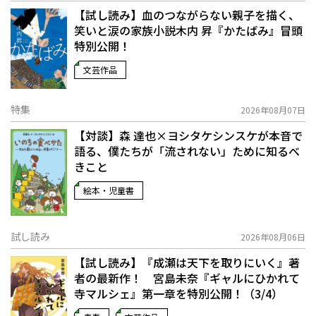
【試し読み】血のつながらない親子を描く、
笑いと涙の家族小説――木内 昇『かたばみ』冒頭
特別公開！
文芸作品
特集
2026年08月07日
【対談】森 達也×ヨシタケシンスケが本音で
語る、僕たちが「流されない」ために知るべ
きこと
絵本・児童書
試し読み
2026年08月06日
【試し読み】『成瀬は天下を取りにいく』著
者の最新作！ 宮島未奈『ギャルにひかれて
寺マルシェ』第一章を特別公開！（3/4）