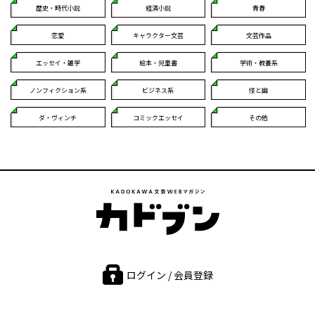
歴史・時代小説
経済小説
青春
恋愛
キャラクター文芸
文芸作品
エッセイ・雑学
絵本・児童書
学術・教養系
ノンフィクション系
ビジネス系
怪と幽
ダ・ヴィンチ
コミックエッセイ
その他
ログイン / 会員登録