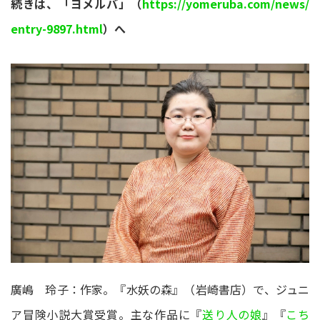
続きは、「ヨメルバ」（
https://yomeruba.com/news/
entry-9897.html
）へ
廣嶋 玲子：作家。『水妖の森』（岩崎書店）で、ジュニ
ア冒険小説大賞受賞。主な作品に『
送り人の娘
』『
こち