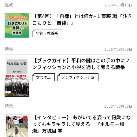
連載
2026年08月10日
【第4回】「自律」とは何か−１――斎藤 環『ひき
こもりと「自律」』
学術・教養系
特集
2026年08月09日
【ブックガイド】平和の鍵はこの手の中に――ノ
ンフィクションと小説を通して考える戦争
文芸作品
ノンフィクション系
特集
2026年08月08日
【インタビュー】 あがいてる姿って何歳にな
ってもキラキラして見える 『ホルモー燦
燦』万城目 学