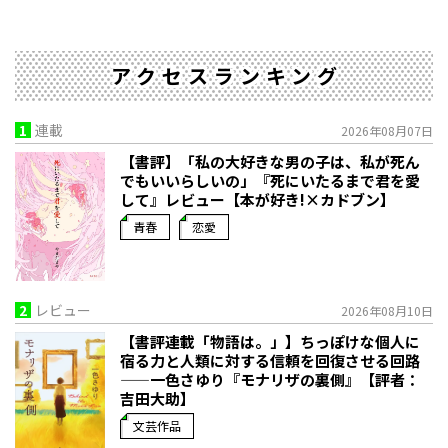
アクセスランキング
1
連載
2026年08月07日
【書評】「私の大好きな男の子は、私が死ん
でもいいらしいの」――『死にいたるまで君を愛
して』レビュー【本が好き!×カドブン】
青春
恋愛
2
レビュー
2026年08月10日
【書評連載「物語は。」】ちっぽけな個人に
宿る力と人類に対する信頼を回復させる回路
——一色さゆり『モナリザの裏側』【評者：
吉田大助】
文芸作品