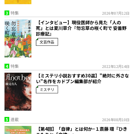
3
特集
2026年07月12日
【インタビュー】現役医師から見た「人の
死」とは――夏川草介『勿忘草の咲く町で 安曇野
診療記』
文芸作品
4
特集
2022年12月14日
【ミステリ小説おすすめ30選】"絶対に外さな
い"名作をカドブン編集部が紹介
ミステリ
5
連載
2026年08月10日
【第4回】「自律」とは何か−１――斎藤 環『ひき