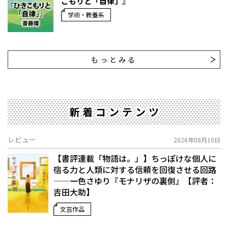
こもりと「自律」』
学術・教養系
もっとみる
新着コンテンツ
レビュー
2026年08月10日
【書評連載「物語は。」】ちっぽけな個人に
宿る力と人類に対する信頼を回復させる回路
——一色さゆり『モナリザの裏側』【評者：
吉田大助】
文芸作品