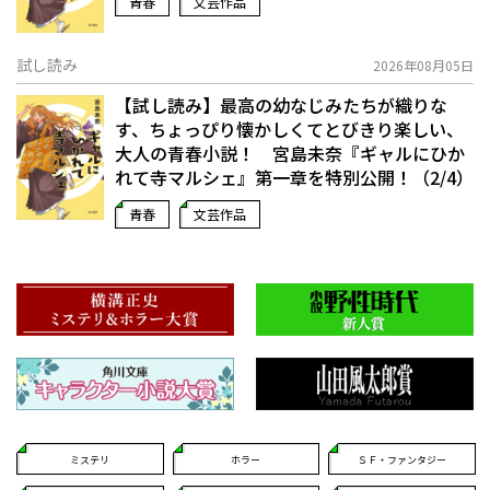
青春
文芸作品
試し読み
2026年08月05日
【試し読み】最高の幼なじみたちが織りな
す、ちょっぴり懐かしくてとびきり楽しい、
大人の青春小説！ 宮島未奈『ギャルにひか
れて寺マルシェ』第一章を特別公開！（2/4）
青春
文芸作品
ミステリ
ホラー
ＳＦ・ファンタジー