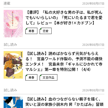
連載
2026年08月07日
【書評】「私の大好きな男の子は、私が死ん
でもいいらしいの」――『死にいたるまで君を愛
して』レビュー【本が好き!×カドブン】
青春
恋愛
試し読み
2026年08月07日
【試し読み】読めばかならず元気がもらえ
る！ 宮島ワールド炸裂の、予測不能の痛快
エンタメ！ 宮島未奈『ギャルにひかれて寺
マルシェ』第一章を特別公開！（4/4）
青春
文芸作品
試し読み
2026年08月07日
【試し読み】血のつながらない親子を描く、
笑いと涙の家族小説――木内 昇『かたばみ』冒頭