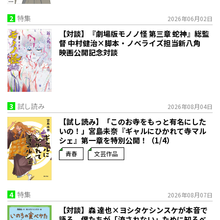
2
特集
2026年06月02日
【対談】『劇場版モノノ怪 第三章 蛇神』総監
督 中村健治×脚本・ノベライズ担当新八角
映画公開記念対談
3
試し読み
2026年08月04日
【試し読み】「このお寺をもっと有名にした
いの！」宮島未奈『ギャルにひかれて寺マル
シェ』第一章を特別公開！（1/4）
青春
文芸作品
4
特集
2026年08月07日
【対談】森 達也×ヨシタケシンスケが本音で
語る、僕たちが「流されない」ために知るべ