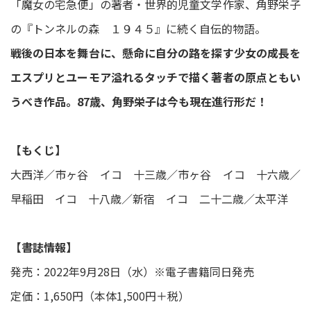
「魔女の宅急便」の著者・世界的児童文学作家、角野栄子
の『トンネルの森 １９４５』に続く自伝的物語。
戦後の日本を舞台に、懸命に自分の路を探す少女の成長を
エスプリとユーモア溢れるタッチで描く著者の原点ともい
うべき作品。87歳、角野栄子は今も現在進行形だ！
【もくじ】
大西洋／市ヶ谷 イコ 十三歳／市ヶ谷 イコ 十六歳／
早稲田 イコ 十八歳／新宿 イコ 二十二歳／太平洋
【書誌情報】
発売：2022年9月28日（水）※電子書籍同日発売
定価：1,650円（本体1,500円＋税）