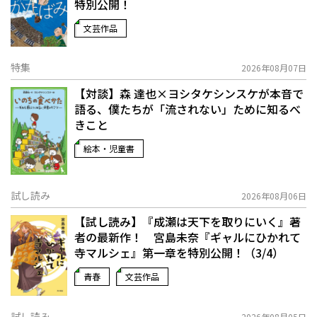
特別公開！
文芸作品
特集
2026年08月07日
【対談】森 達也×ヨシタケシンスケが本音で
語る、僕たちが「流されない」ために知るべ
きこと
絵本・児童書
試し読み
2026年08月06日
【試し読み】『成瀬は天下を取りにいく』著
者の最新作！ 宮島未奈『ギャルにひかれて
寺マルシェ』第一章を特別公開！（3/4）
青春
文芸作品
試し読み
2026年08月05日