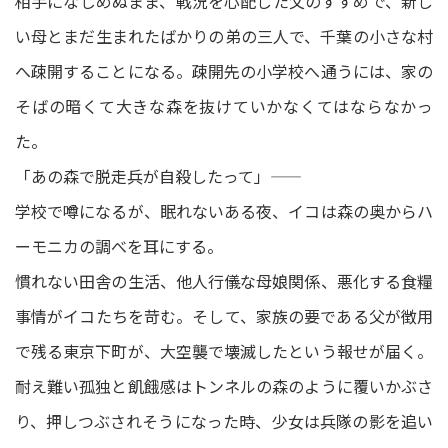
相手になじめぬまま、戦況を心配した父のすすめで、新し
い母とまだ生まれたばかりの弟の三人で、千葉の小さな村
へ疎開することになる。疎開先の小学校へ通うには、家の
そばの暗くて大きな森を抜けていかなくてはならなかっ
た。
「あの森で脱走兵が自殺したって」――
学校で噂になるが、眠れないある夜、イコは森の奥からハ
ーモニカの調べを耳にする。
慣れない田舎の生活、他人行儀な母娘関係、悪化する食糧
事情がイコたちを苛む。そして、家族の要である父が徴用
で残る東京下町が、大空襲で壊滅したという報せが届く。
耐え難い孤独と飢餓感はトンネルの森のように覆いかぶさ
り、押しつぶされそうになった時、少女は兵隊の影を追い