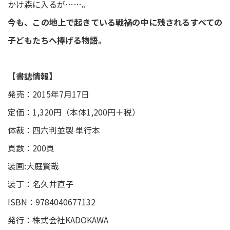
かけ森に入るが……。
今も、この地上で起きている戦禍の中に残されるすべての
子どもたちへ捧げる物語。
【書誌情報】
発売：2015年7月17日
定価：1,320円（本体1,200円＋税）
体裁：四六判並製 単行本
頁数：200頁
装画:大庭賢哉
装丁：名久井直子
ISBN：9784040677132
発行：株式会社KADOKAWA