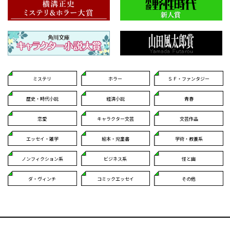
ミステリ
ホラー
ＳＦ・ファンタジー
歴史・時代小説
経済小説
青春
恋愛
キャラクター文芸
文芸作品
エッセイ・雑学
絵本・児童書
学術・教養系
ノンフィクション系
ビジネス系
怪と幽
ダ・ヴィンチ
コミックエッセイ
その他