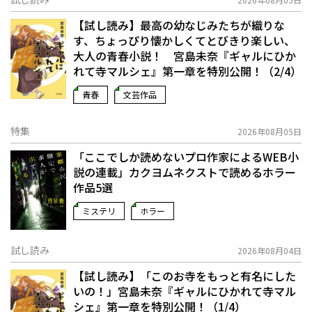
【試し読み】最高の幼なじみたちが織りな
す、ちょっぴり懐かしくてとびきり楽しい、
大人の青春小説！ 宮島未奈『ギャルにひか
れて寺マルシェ』第一章を特別公開！（2/4）
青春
文芸作品
特集
2026年08月05日
「ここでしか読めないプロ作家によるWEB小
説の連載」――カクヨムネクストで読めるホラー
作品5選
ミステリ
ホラー
試し読み
2026年08月04日
【試し読み】「このお寺をもっと有名にした
いの！」宮島未奈『ギャルにひかれて寺マル
シェ』第一章を特別公開！（1/4）