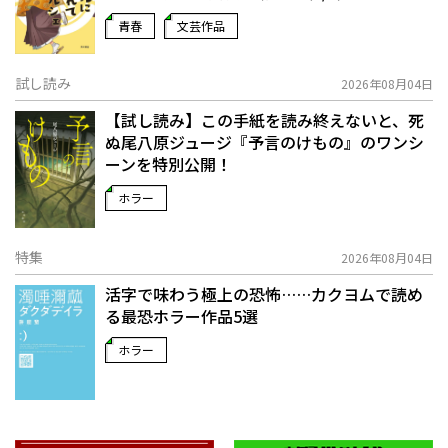
青春
文芸作品
試し読み
2026年08月04日
【試し読み】この手紙を読み終えないと、死
ぬ――尾八原ジュージ『予言のけもの』のワンシ
ーンを特別公開！
ホラー
特集
2026年08月04日
活字で味わう極上の恐怖……カクヨムで読め
る最恐ホラー作品5選
ホラー