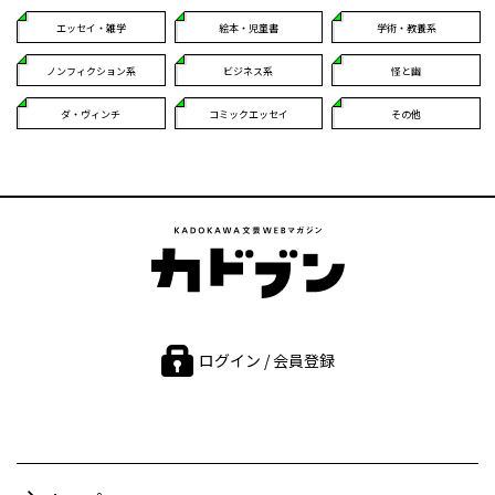
エッセイ・雑学
絵本・児童書
学術・教養系
ノンフィクション系
ビジネス系
怪と幽
ダ・ヴィンチ
コミックエッセイ
その他
ログイン / 会員登録