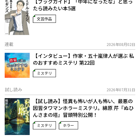
【ブックガイド】「中年になったな」と思っ
たら読みたい本5選
文芸作品
連載
2026年08月02日
【インタビュー】作家・五十嵐律人が選ぶ 私
のおすすめミステリ 第22回
ミステリ
試し読み
2026年07月31日
【試し読み】怪異も怖いが人も怖い、最悪の
因習タワマンホラーミステリ。綿原 芹『ぬひ
んさまの塔』冒頭特別公開！
ミステリ
ホラー