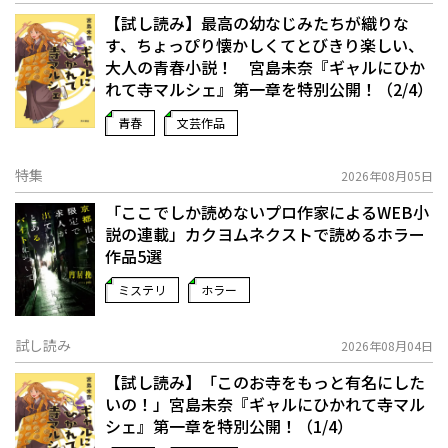
【試し読み】最高の幼なじみたちが織りな
す、ちょっぴり懐かしくてとびきり楽しい、
大人の青春小説！ 宮島未奈『ギャルにひか
れて寺マルシェ』第一章を特別公開！（2/4）
青春
文芸作品
特集
2026年08月05日
「ここでしか読めないプロ作家によるWEB小
説の連載」――カクヨムネクストで読めるホラー
作品5選
ミステリ
ホラー
試し読み
2026年08月04日
【試し読み】「このお寺をもっと有名にした
いの！」宮島未奈『ギャルにひかれて寺マル
シェ』第一章を特別公開！（1/4）