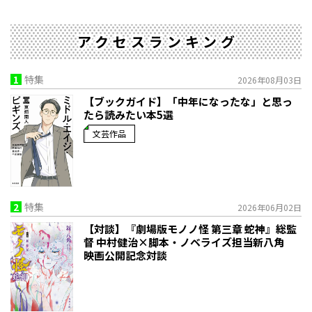
アクセスランキング
1
特集
2026年08月03日
【ブックガイド】「中年になったな」と思っ
たら読みたい本5選
文芸作品
2
特集
2026年06月02日
【対談】『劇場版モノノ怪 第三章 蛇神』総監
督 中村健治×脚本・ノベライズ担当新八角
映画公開記念対談