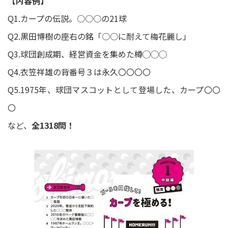
【内容例】
Q1.カープの伝説。○○○の21球
Q2.黒田博樹の座右の銘「○○に耐えて梅花麗し」
Q3.球団創成期、経営資金を集めた樽◯◯◯
Q4.衣笠祥雄の背番号３は永久〇〇〇〇
Q5.1975年、球団マスコットとして登場した、カープ〇〇
〇
など、
全1318問！