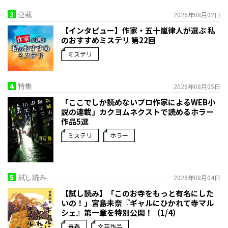
3
連載
2026年08月02日
【インタビュー】作家・五十嵐律人が選ぶ 私
のおすすめミステリ 第22回
ミステリ
4
特集
2026年08月05日
「ここでしか読めないプロ作家によるWEB小
説の連載」――カクヨムネクストで読めるホラー
作品5選
ミステリ
ホラー
5
試し読み
2026年08月04日
【試し読み】「このお寺をもっと有名にした
いの！」宮島未奈『ギャルにひかれて寺マル
シェ』第一章を特別公開！（1/4）
青春
文芸作品