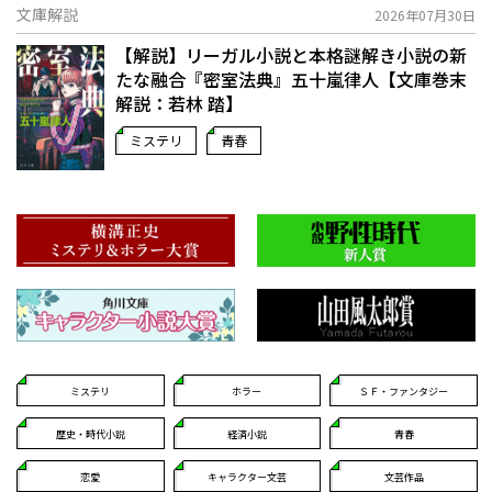
文庫解説
2026年07月30日
【解説】リーガル小説と本格謎解き小説の新
たな融合――『密室法典』五十嵐律人【文庫巻末
解説：若林 踏】
ミステリ
青春
ミステリ
ホラー
ＳＦ・ファンタジー
歴史・時代小説
経済小説
青春
恋愛
キャラクター文芸
文芸作品