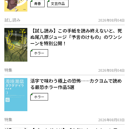
青春
文芸作品
試し読み
2026年08月04日
【試し読み】この手紙を読み終えないと、死
ぬ――尾八原ジュージ『予言のけもの』のワンシ
ーンを特別公開！
ホラー
特集
2026年08月04日
活字で味わう極上の恐怖……カクヨムで読め
る最恐ホラー作品5選
ホラー
特集
2026年08月03日