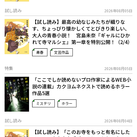
試し読み
2026年08月05日
【試し読み】最高の幼なじみたちが織りな
す、ちょっぴり懐かしくてとびきり楽しい、
大人の青春小説！ 宮島未奈『ギャルにひか
れて寺マルシェ』第一章を特別公開！（2/4）
青春
文芸作品
特集
2026年08月05日
「ここでしか読めないプロ作家によるWEB小
説の連載」――カクヨムネクストで読めるホラー
作品5選
ミステリ
ホラー
試し読み
2026年08月04日
【試し読み】「このお寺をもっと有名にした