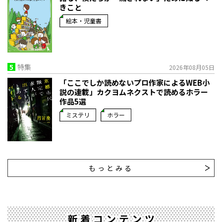
きこと
絵本・児童書
5
特集
2026年08月05日
「ここでしか読めないプロ作家によるWEB小
説の連載」――カクヨムネクストで読めるホラー
作品5選
ミステリ
ホラー
もっとみる
新着コンテンツ