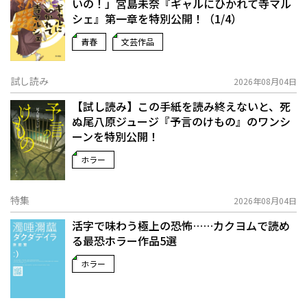
いの！」宮島未奈『ギャルにひかれて寺マル
シェ』第一章を特別公開！（1/4）
青春
文芸作品
試し読み
2026年08月04日
【試し読み】この手紙を読み終えないと、死
ぬ――尾八原ジュージ『予言のけもの』のワンシ
ーンを特別公開！
ホラー
特集
2026年08月04日
活字で味わう極上の恐怖……カクヨムで読め
る最恐ホラー作品5選
ホラー