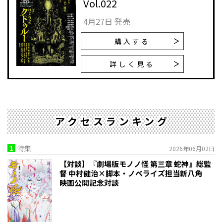
Vol.022
4月27日 発売
購入する
詳しく見る
アクセスランキング
1
特集
2026年06月02日
【対談】『劇場版モノノ怪 第三章 蛇神』総監
督 中村健治×脚本・ノベライズ担当新八角
映画公開記念対談