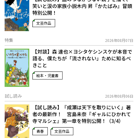
笑いと涙の家族小説――木内 昇『かたばみ』冒頭
特別公開！
文芸作品
特集
2026年08月07日
【対談】森 達也×ヨシタケシンスケが本音で
語る、僕たちが「流されない」ために知るべ
きこと
絵本・児童書
試し読み
2026年08月06日
【試し読み】『成瀬は天下を取りにいく』著
者の最新作！ 宮島未奈『ギャルにひかれて
寺マルシェ』第一章を特別公開！（3/4）
青春
文芸作品