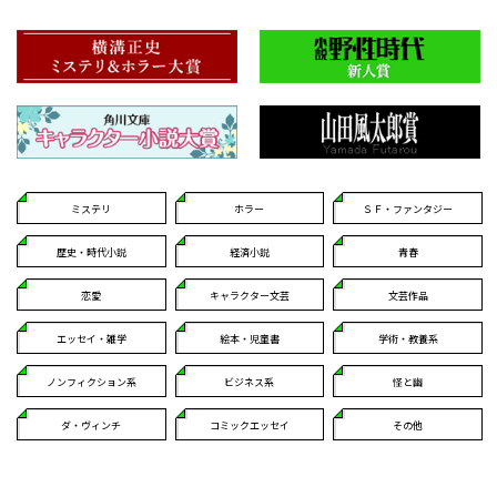
ミステリ
ホラー
ＳＦ・ファンタジー
歴史・時代小説
経済小説
青春
恋愛
キャラクター文芸
文芸作品
エッセイ・雑学
絵本・児童書
学術・教養系
ノンフィクション系
ビジネス系
怪と幽
ダ・ヴィンチ
コミックエッセイ
その他