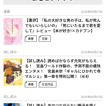
連載
2026年08月07日
【書評】「私の大好きな男の子は、私が死ん
でもいいらしいの」――『死にいたるまで君を愛
して』レビュー【本が好き!×カドブン】
青春
恋愛
試し読み
2026年08月07日
【試し読み】読めばかならず元気がもらえ
る！ 宮島ワールド炸裂の、予測不能の痛快
エンタメ！ 宮島未奈『ギャルにひかれて寺
マルシェ』第一章を特別公開！（4/4）
青春
文芸作品
試し読み
2026年08月07日
【試し読み】血のつながらない親子を描く、