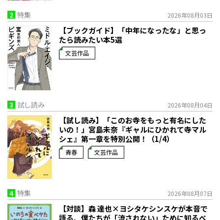
2
特集
2026年08月03日
【ブックガイド】「中年になったな」と思っ
たら読みたい本5選
文芸作品
3
試し読み
2026年08月04日
【試し読み】「このお寺をもっと有名にした
いの！」宮島未奈『ギャルにひかれて寺マル
シェ』第一章を特別公開！（1/4）
青春
文芸作品
4
特集
2026年08月07日
【対談】森 達也×ヨシタケシンスケが本音で
語る、僕たちが「流されない」ために知るべ