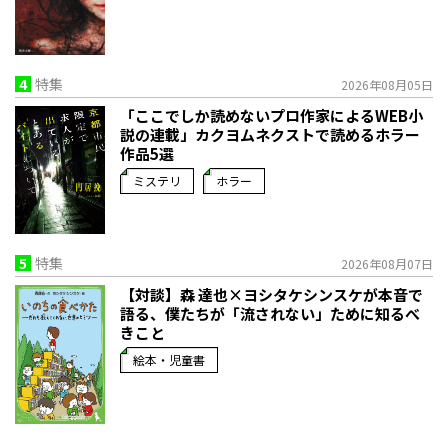
4
特集
2026年08月05日
「ここでしか読めないプロ作家によるWEB小
説の連載」――カクヨムネクストで読めるホラー
作品5選
ミステリ
ホラー
5
特集
2026年08月07日
【対談】森 達也×ヨシタケシンスケが本音で
語る、僕たちが「流されない」ために知るべ
きこと
絵本・児童書