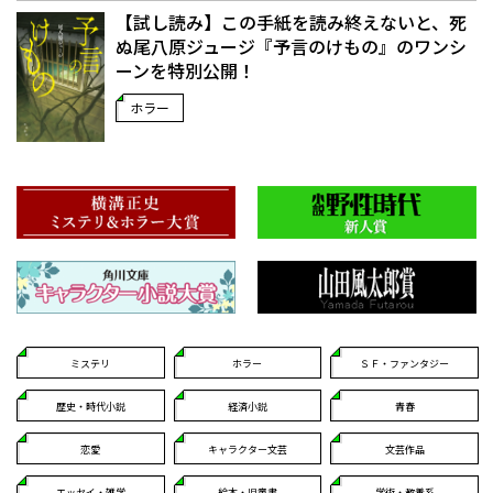
【試し読み】この手紙を読み終えないと、死
ぬ――尾八原ジュージ『予言のけもの』のワンシ
ーンを特別公開！
ホラー
ミステリ
ホラー
ＳＦ・ファンタジー
歴史・時代小説
経済小説
青春
恋愛
キャラクター文芸
文芸作品
エッセイ・雑学
絵本・児童書
学術・教養系