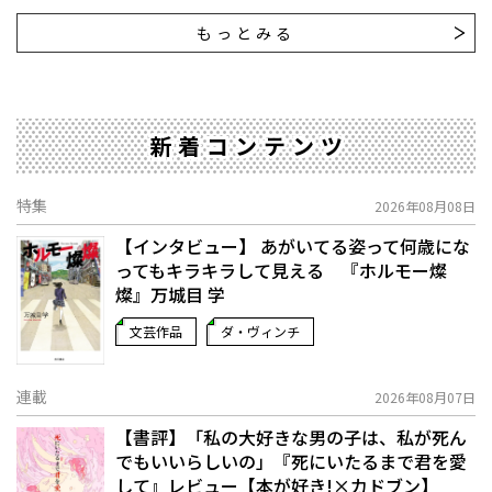
もっとみる
新着コンテンツ
特集
2026年08月08日
【インタビュー】 あがいてる姿って何歳にな
ってもキラキラして見える 『ホルモー燦
燦』万城目 学
文芸作品
ダ・ヴィンチ
連載
2026年08月07日
【書評】「私の大好きな男の子は、私が死ん
でもいいらしいの」――『死にいたるまで君を愛
して』レビュー【本が好き!×カドブン】