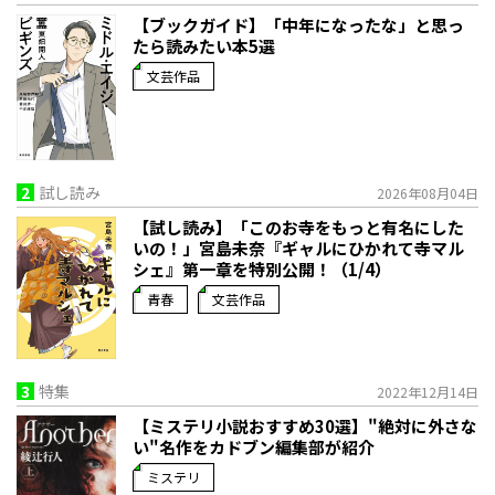
【ブックガイド】「中年になったな」と思っ
たら読みたい本5選
文芸作品
2
試し読み
2026年08月04日
【試し読み】「このお寺をもっと有名にした
いの！」宮島未奈『ギャルにひかれて寺マル
シェ』第一章を特別公開！（1/4）
青春
文芸作品
3
特集
2022年12月14日
【ミステリ小説おすすめ30選】"絶対に外さな
い"名作をカドブン編集部が紹介
ミステリ