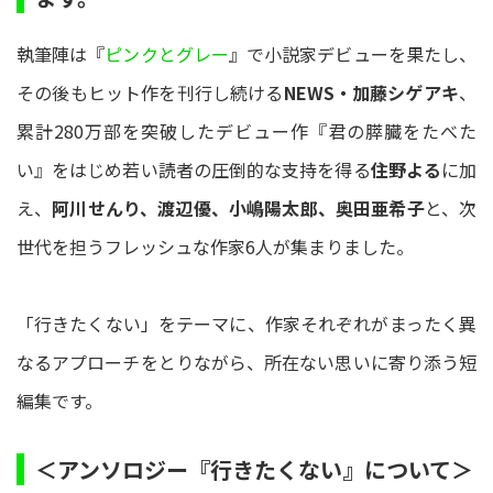
執筆陣は『
ピンクとグレー
』で小説家デビューを果たし、
その後もヒット作を刊行し続ける
NEWS・加藤シゲアキ
、
累計280万部を突破したデビュー作『君の膵臓をたべた
い』をはじめ若い読者の圧倒的な支持を得る
住野よる
に加
え、
阿川せんり、渡辺優、小嶋陽太郎、奥田亜希子
と、次
世代を担うフレッシュな作家6人が集まりました。
「行きたくない」をテーマに、作家それぞれがまったく異
なるアプローチをとりながら、所在ない思いに寄り添う短
編集です。
＜アンソロジー『行きたくない』について＞