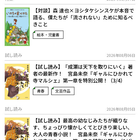
【対談】森 達也×ヨシタケシンスケが本音で
語る、僕たちが「流されない」ために知るべ
きこと
絵本・児童書
試し読み
2026年08月06日
【試し読み】『成瀬は天下を取りにいく』著
者の最新作！ 宮島未奈『ギャルにひかれて
寺マルシェ』第一章を特別公開！（3/4）
青春
文芸作品
試し読み
2026年08月05日
【試し読み】最高の幼なじみたちが織りな
す、ちょっぴり懐かしくてとびきり楽しい、
大人の青春小説！ 宮島未奈『ギャルにひか