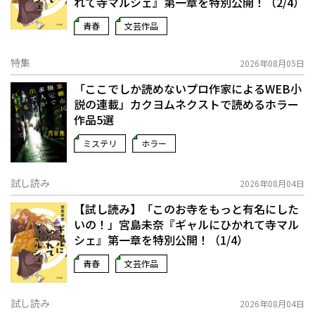
れて寺マルシェ』第一章を特別公開！（2/4）
青春
文芸作品
特集
2026年08月05日
「ここでしか読めないプロ作家によるWEB小
説の連載」――カクヨムネクストで読めるホラー
作品5選
ミステリ
ホラー
試し読み
2026年08月04日
【試し読み】「このお寺をもっと有名にした
いの！」宮島未奈『ギャルにひかれて寺マル
シェ』第一章を特別公開！（1/4）
青春
文芸作品
試し読み
2026年08月04日