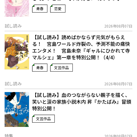
青春
恋愛
試し読み
2026年08月07日
【試し読み】読めばかならず元気がもらえ
る！ 宮島ワールド炸裂の、予測不能の痛快
エンタメ！ 宮島未奈『ギャルにひかれて寺
マルシェ』第一章を特別公開！（4/4）
青春
文芸作品
試し読み
2026年08月07日
【試し読み】血のつながらない親子を描く、
笑いと涙の家族小説――木内 昇『かたばみ』冒頭
特別公開！
文芸作品
特集
2026年08月07日