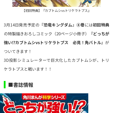
【初回特典】『カブトムシvsトリケラトプス』
3月14日発売予定の
『恐竜キングダム』⑧巻
には
初回特典
の特製描きおろしコミック（20ページ小冊子）
『どっちが
強い⁉カブトムシvsトリケラトプス 必見！角バトル』
が
ついてきます！
3D投影シミュレーターで巨大化したカブトムシが、トリ
ケラトプスと戦います！！
■書誌情報