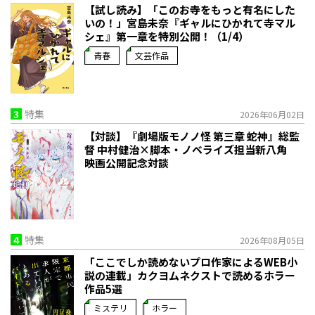
【試し読み】「このお寺をもっと有名にした
いの！」宮島未奈『ギャルにひかれて寺マル
シェ』第一章を特別公開！（1/4）
青春
文芸作品
3
特集
2026年06月02日
【対談】『劇場版モノノ怪 第三章 蛇神』総監
督 中村健治×脚本・ノベライズ担当新八角
映画公開記念対談
4
特集
2026年08月05日
「ここでしか読めないプロ作家によるWEB小
説の連載」――カクヨムネクストで読めるホラー
作品5選
ミステリ
ホラー