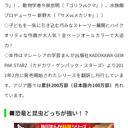
ラ』）、動物学者今泉忠明（『ゴリラvsクマ』）、水族館
プロデューサー 新野大（『サメvsメカジキ』））
◇子どもを一気に引き込む巧みなストーリー展開とハイク
オリティな作画が大人気！全ページオールカラーで大迫
力！
◇本作はマレーシアの学習まんが出版社KADOKAWA GEM
PAK STARZ（カドカワ・ゲンパック・スターズ）より201
3年2月に発売開始されたシリーズを翻訳し刊行していま
す。アジア圏では
累計200万部（日本国内100万部）
売れ
ています。
■恐竜と昆虫どっちが強い！？