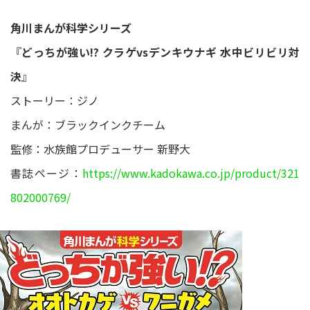
角川まんが科学シリーズ
『
どっちが強い!? クラゲvsデンキウナギ 水中ビリビリ対
決
』
ストーリー：ジノ
まんが：ブラックインクチーム
監修：水族館プロデューサー 新野大
書誌ページ：
https://www.kadokawa.co.jp/product/321
802000769/