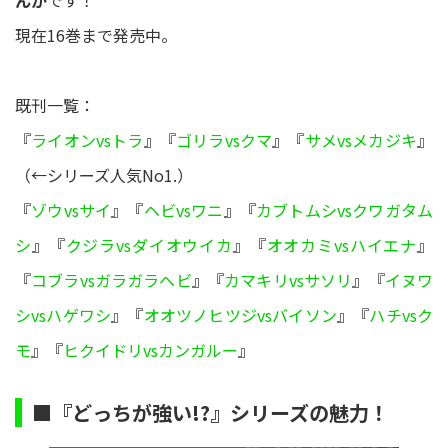
んが
です！
現在16巻まで発売中。
既刊一覧：
『
ライオンvsトラ
』『
ゴリラvsクマ
』『
サメvsメカジキ
』
（←シリーズ人気No1.）
『
ゾウvsサイ
』『
ヘビvsワニ
』『
カブトムシvsクワガタム
シ
』『
クジラvsダイオウイカ
』『
オオカミvsハイエナ
』
『
コブラvsガラガラヘビ
』『
カマキリvsサソリ
』『
イヌワ
シvsハゲワシ
』『
オオツノヒツジvsバイソン
』『
ハチvsク
モ
』『
ヒクイドリvsカンガルー
』
■『どっちが強い!?』シリーズの魅力！