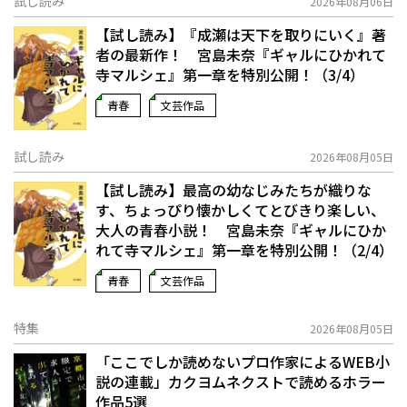
試し読み
2026年08月06日
【試し読み】『成瀬は天下を取りにいく』著
者の最新作！ 宮島未奈『ギャルにひかれて
寺マルシェ』第一章を特別公開！（3/4）
青春
文芸作品
試し読み
2026年08月05日
【試し読み】最高の幼なじみたちが織りな
す、ちょっぴり懐かしくてとびきり楽しい、
大人の青春小説！ 宮島未奈『ギャルにひか
れて寺マルシェ』第一章を特別公開！（2/4）
青春
文芸作品
特集
2026年08月05日
「ここでしか読めないプロ作家によるWEB小
説の連載」――カクヨムネクストで読めるホラー
作品5選