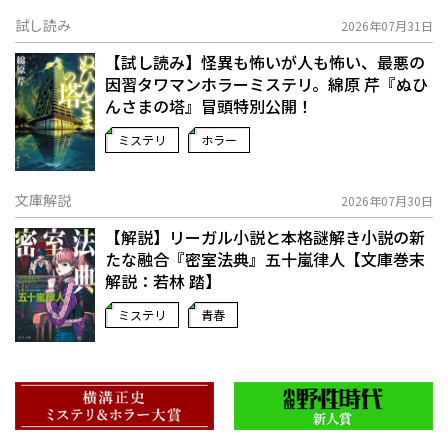
試し読み
2026年07月31日
【試し読み】怪異も怖いが人も怖い、最悪の
因習タワマンホラーミステリ。綿原 芹『ぬひ
んさまの塔』冒頭特別公開！
ミステリ
ホラー
文庫解説
2026年07月30日
【解説】リーガル小説と本格謎解き小説の新
たな融合――『密室法典』五十嵐律人【文庫巻末
解説：若林 踏】
ミステリ
青春