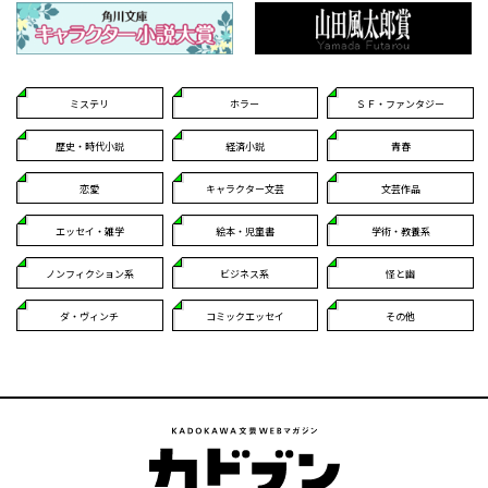
ミステリ
ホラー
ＳＦ・ファンタジー
歴史・時代小説
経済小説
青春
恋愛
キャラクター文芸
文芸作品
エッセイ・雑学
絵本・児童書
学術・教養系
ノンフィクション系
ビジネス系
怪と幽
ダ・ヴィンチ
コミックエッセイ
その他