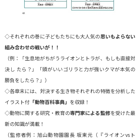
◇それぞれの巻に子どもたちにも大人気の
思いもよらない
組み合わせの戦いが！！
（例：「生息地がちがうライオンとトラが、もしも直接対
決し たら？」「頭がいいゴリラと力が強いクマが本気の
勝負をしたら？」）
◇各章末には、対決する生き物それぞれの特徴を分析した
イラスト付
「動物百科事典」
を収録！
◇動物に関する研究・教育の
専門家による監修
を受けた最
新の知識が満載！
（監修者例：旭山動物園園長 坂東元（『ライオンvsト