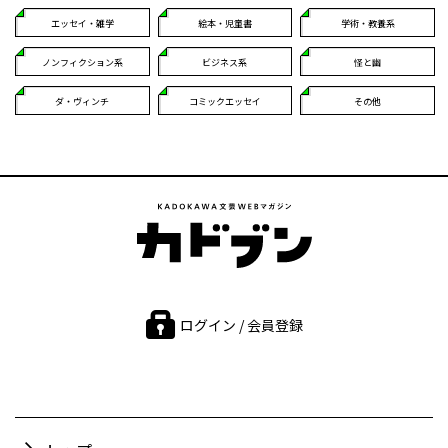
エッセイ・雑学
絵本・児童書
学術・教養系
ノンフィクション系
ビジネス系
怪と幽
ダ・ヴィンチ
コミックエッセイ
その他
ログイン / 会員登録