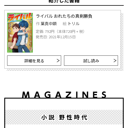
紹介した書籍
ライバル おれたちの真剣勝負
作
葉真中顕
絵
トリル
定価: 792円（本体720円 + 税）
発売日: 2021年12月15日
詳細を見る
試し読み
小説 野性時代