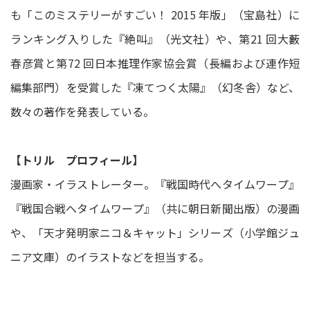
も「このミステリーがすごい！ 2015 年版」（宝島社）に
ランキング入りした『絶叫』（光文社）や、第21 回大藪
春彦賞と第72 回日本推理作家協会賞（長編および連作短
編集部門）を受賞した『凍てつく太陽』（幻冬舎）など、
数々の著作を発表している。
【トリル プロフィール】
漫画家・イラストレーター。『戦国時代へタイムワープ』
『戦国合戦へタイムワープ』（共に朝日新聞出版）の漫画
や、「天才発明家ニコ＆キャット」シリーズ（小学館ジュ
ニア文庫）のイラストなどを担当する。