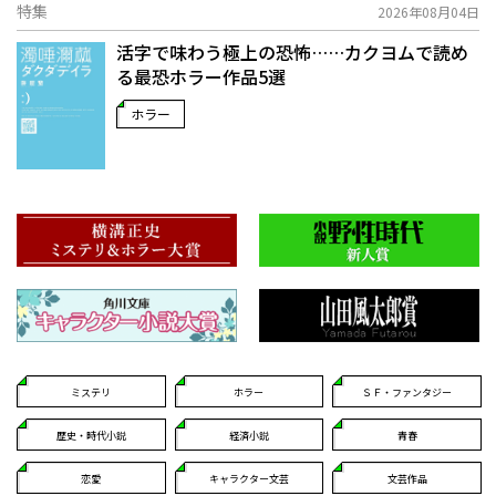
特集
2026年08月04日
活字で味わう極上の恐怖……カクヨムで読め
る最恐ホラー作品5選
ホラー
ミステリ
ホラー
ＳＦ・ファンタジー
歴史・時代小説
経済小説
青春
恋愛
キャラクター文芸
文芸作品