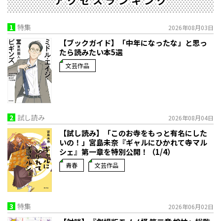
アクセスランキング
1
特集
2026年08月03日
【ブックガイド】「中年になったな」と思っ
たら読みたい本5選
文芸作品
2
試し読み
2026年08月04日
【試し読み】「このお寺をもっと有名にした
いの！」宮島未奈『ギャルにひかれて寺マル
シェ』第一章を特別公開！（1/4）
青春
文芸作品
3
特集
2026年06月02日