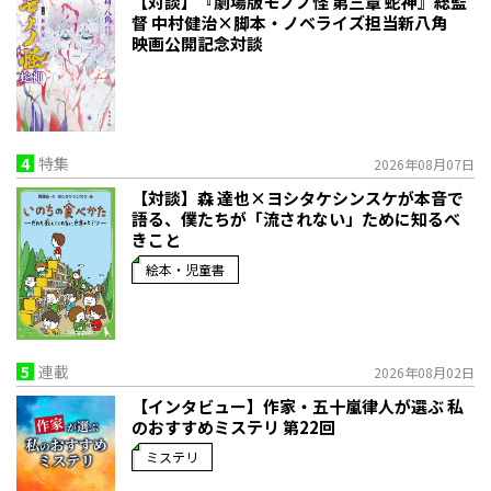
【対談】『劇場版モノノ怪 第三章 蛇神』総監
督 中村健治×脚本・ノベライズ担当新八角
映画公開記念対談
4
特集
2026年08月07日
【対談】森 達也×ヨシタケシンスケが本音で
語る、僕たちが「流されない」ために知るべ
きこと
絵本・児童書
5
連載
2026年08月02日
【インタビュー】作家・五十嵐律人が選ぶ 私
のおすすめミステリ 第22回
ミステリ