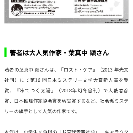
著者は大人気作家・葉真中 顕さん
著者の葉真中 顕さんは、『ロスト・ケア』（2013 年光文
社刊）にて第16 回日本ミステリー文学大賞新人賞を受
賞、『凍てつく太陽』（2018年幻冬舎刊）で大藪春彦
賞、日本推理作家協会賞をＷ受賞するなど、社会派ミステ
リーの旗手として人気の作家です。
本作は、小学生×将棋の「ド直球青春物語」。キャラクタ