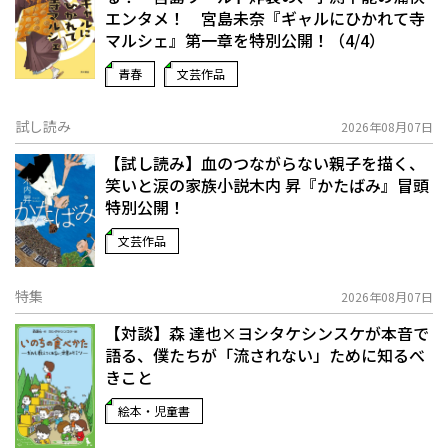
エンタメ！ 宮島未奈『ギャルにひかれて寺
マルシェ』第一章を特別公開！（4/4）
青春
文芸作品
試し読み
2026年08月07日
【試し読み】血のつながらない親子を描く、
笑いと涙の家族小説――木内 昇『かたばみ』冒頭
特別公開！
文芸作品
特集
2026年08月07日
【対談】森 達也×ヨシタケシンスケが本音で
語る、僕たちが「流されない」ために知るべ
きこと
絵本・児童書