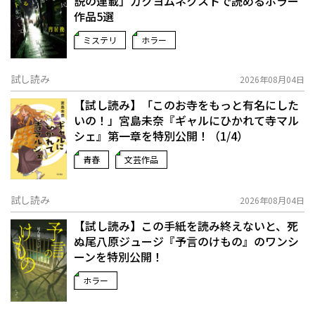
説の連載」――カクヨムネクストで読めるホラー
作品5選
ミステリ
ホラー
試し読み
2026年08月04日
【試し読み】「このお寺をもっと有名にした
いの！」宮島未奈『ギャルにひかれて寺マル
シェ』第一章を特別公開！（1/4）
青春
文芸作品
試し読み
2026年08月04日
【試し読み】この手紙を読み終えないと、死
ぬ――尾八原ジュージ『予言のけもの』のワンシ
ーンを特別公開！
ホラー