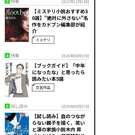
3
特集
2022年12月14日
【ミステリ小説おすすめ3
0選】"絶対に外さない"名
作をカドブン編集部が紹
介
ミステリ
4
特集
2026年08月03日
【ブックガイド】「中年
になったな」と思ったら
読みたい本5選
文芸作品
5
試し読み
2026年08月07日
【試し読み】血のつなが
らない親子を描く、笑い
と涙の家族小説――木内 昇