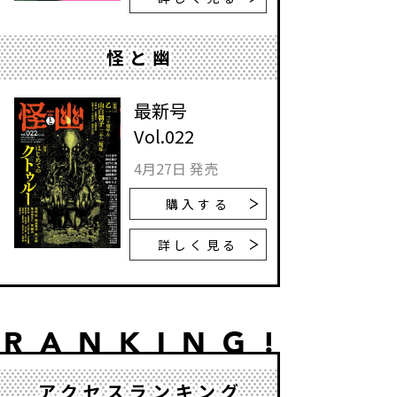
怪と幽
最新号
Vol.022
4月27日 発売
購入する
詳しく見る
アクセスランキング