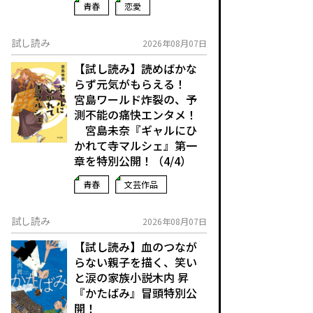
青春
恋愛
試し読み
2026年08月07日
【試し読み】読めばかな
らず元気がもらえる！
宮島ワールド炸裂の、予
測不能の痛快エンタメ！
宮島未奈『ギャルにひ
かれて寺マルシェ』第一
章を特別公開！（4/4）
青春
文芸作品
試し読み
2026年08月07日
【試し読み】血のつなが
らない親子を描く、笑い
と涙の家族小説――木内 昇
『かたばみ』冒頭特別公
開！