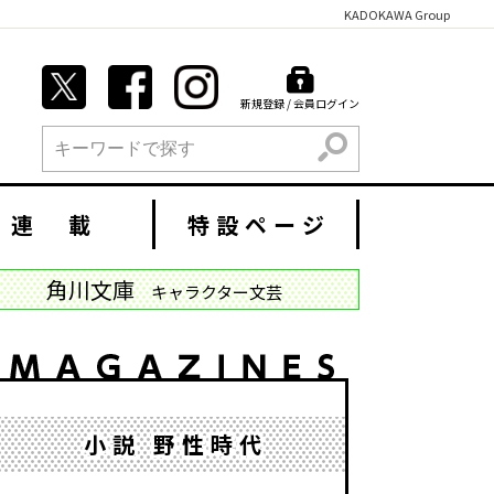
KADOKAWA Group
新規登録 / 会員ログイン
検索
連 載
特設ページ
角川文庫
キャラクター文芸
小説 野性時代