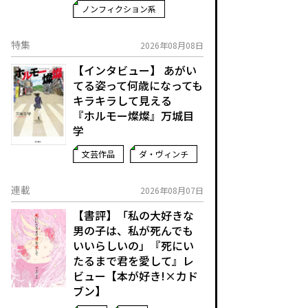
ノンフィクション系
特集
2026年08月08日
【インタビュー】 あがい
てる姿って何歳になっても
キラキラして見える
『ホルモー燦燦』万城目
学
文芸作品
ダ・ヴィンチ
連載
2026年08月07日
【書評】「私の大好きな
男の子は、私が死んでも
いいらしいの」――『死にい
たるまで君を愛して』レ
ビュー【本が好き!×カド
ブン】