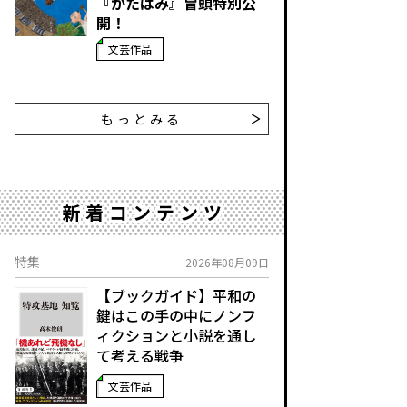
『かたばみ』冒頭特別公
開！
文芸作品
もっとみる
新着コンテンツ
特集
2026年08月09日
【ブックガイド】平和の
鍵はこの手の中に――ノンフ
ィクションと小説を通し
て考える戦争
文芸作品