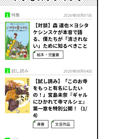
1
特集
2026年08月07日
【対談】森 達也×ヨシタ
ケシンスケが本音で語
る、僕たちが「流されな
い」ために知るべきこと
絵本・児童書
2
試し読み
2026年08月04日
【試し読み】「このお寺
をもっと有名にしたい
の！」宮島未奈『ギャル
にひかれて寺マルシェ』
第一章を特別公開！（1/
4）
青春
文芸作品