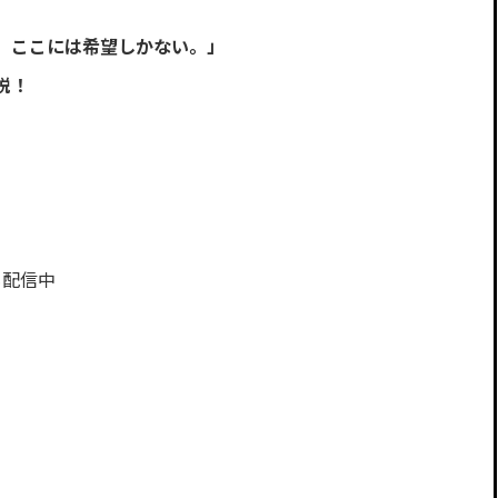
、ここには希望しかない。」
説！
も配信中