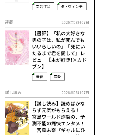
文芸作品
ダ・ヴィンチ
連載
2026年08月07日
【書評】「私の大好きな
男の子は、私が死んでも
いいらしいの」――『死にい
たるまで君を愛して』レ
ビュー【本が好き!×カド
ブン】
青春
恋愛
試し読み
2026年08月07日
【試し読み】読めばかな
らず元気がもらえる！
宮島ワールド炸裂の、予
測不能の痛快エンタメ！
宮島未奈『ギャルにひ