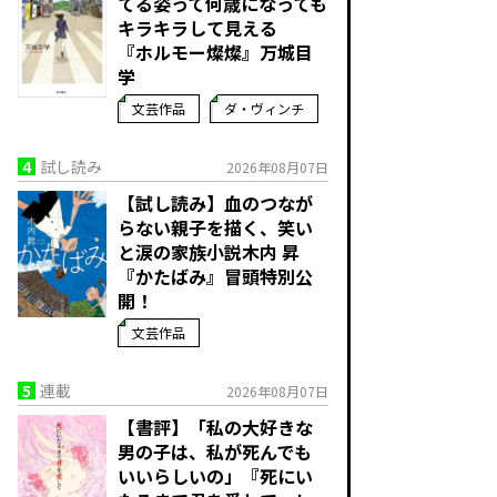
てる姿って何歳になっても
キラキラして見える
『ホルモー燦燦』万城目
学
文芸作品
ダ・ヴィンチ
4
試し読み
2026年08月07日
【試し読み】血のつなが
らない親子を描く、笑い
と涙の家族小説――木内 昇
『かたばみ』冒頭特別公
開！
文芸作品
5
連載
2026年08月07日
【書評】「私の大好きな
男の子は、私が死んでも
いいらしいの」――『死にい