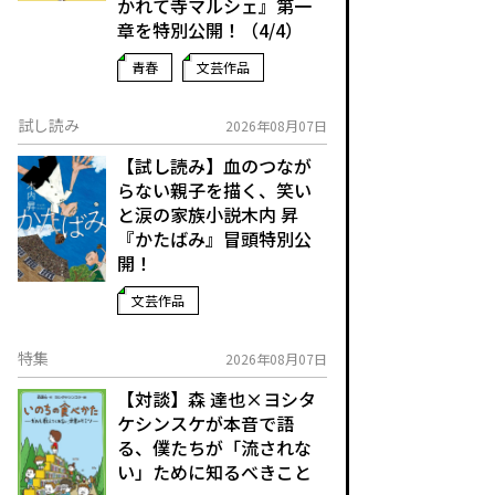
かれて寺マルシェ』第一
章を特別公開！（4/4）
青春
文芸作品
試し読み
2026年08月07日
【試し読み】血のつなが
らない親子を描く、笑い
と涙の家族小説――木内 昇
『かたばみ』冒頭特別公
開！
文芸作品
特集
2026年08月07日
【対談】森 達也×ヨシタ
ケシンスケが本音で語
る、僕たちが「流されな
い」ために知るべきこと