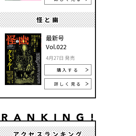
怪と幽
最新号
Vol.022
4月27日 発売
購入する
詳しく見る
アクセスランキング