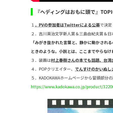
『ヘディングはおもに頭で』TOPI
１
．PVの参加者はTwitterによる公募
で決定
２．吉川英治文学新人賞＆三島由紀夫賞＆日本
「みがき抜かれた言葉と、静かに動かされる
ときのような。小説とは、ここまでやらなけ
３．装画は
村上春樹さんの本でも話題、台湾
４．POPクリエイター、
でんすけのかいぬし
５．KADOKAWAホームページから冒頭部分
https://www.kadokawa.co.jp/product/3220