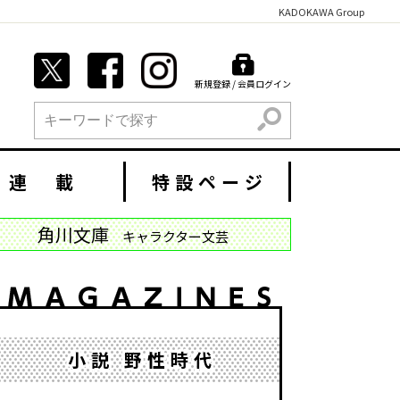
KADOKAWA Group
新規登録 / 会員ログイン
検索
連 載
特設ページ
角川文庫
キャラクター文芸
小説 野性時代