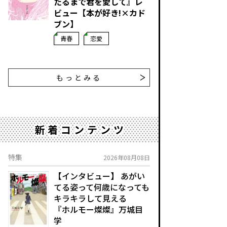
たるまで君を愛して』レ
ビュー【本が好き!×カド
ブン】
青春
恋愛
もっとみる
新着コンテンツ
特集
2026年08月08日
【インタビュー】 あがい
てる姿って何歳になっても
キラキラして見える
『ホルモー燦燦』万城目
学