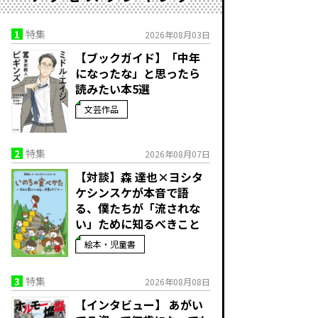
1
特集
2026年08月03日
【ブックガイド】「中年
になったな」と思ったら
読みたい本5選
文芸作品
2
特集
2026年08月07日
【対談】森 達也×ヨシタ
ケシンスケが本音で語
る、僕たちが「流されな
い」ために知るべきこと
絵本・児童書
3
特集
2026年08月08日
【インタビュー】 あがい