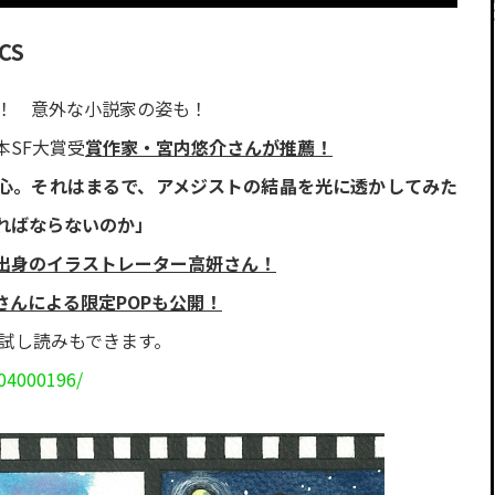
CS
！ 意外な小説家の姿も！
SF大賞受
賞作家・宮内悠介さんが推薦！
心。それはまるで、アメジストの結晶を光に透かしてみた
ればならないのか」
出身のイラストレーター高妍さん！
さんによる限定POPも公開！
の試し読みもできます。
04000196/