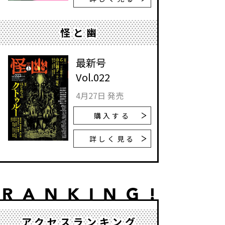
怪と幽
最新号
Vol.022
4月27日 発売
購入する
詳しく見る
アクセスランキング