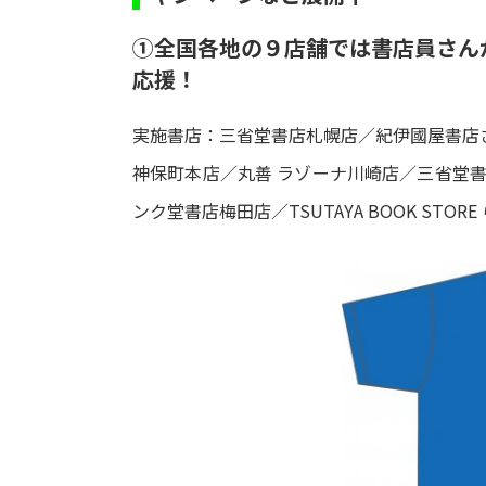
①全国各地の９店舗では書店員さん
応援！
実施書店：三省堂書店札幌店／紀伊國屋書店
神保町本店／丸善 ラゾーナ川崎店／三省堂書
ンク堂書店梅田店／TSUTAYA BOOK STORE 