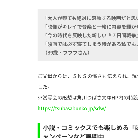
「大人が観ても絶対に感動する映画だと思
「映像がキレイで音楽と一緒に内容を輝か
「今の時代を反映した新しい『７日間戦争』
「映画では必ず寝てしまう時がある私でも
（39歳・フフフさん）
ご父母からは、ＳＮＳの怖さも伝えられ、現
した。
※試写会の感想は角川つばさ文庫HP内の特
https://tsubasabunko.jp/sdw/
小説・コミックスでも楽しめる「
ャンペーンなど展開中