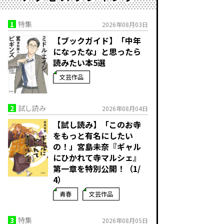
1
特集
2026年08月03日
【ブックガイド】「中年
になったな」と思ったら
読みたい本5選
文芸作品
2
試し読み
2026年08月04日
【試し読み】「このお寺
をもっと有名にしたい
の！」宮島未奈『ギャル
にひかれて寺マルシェ』
第一章を特別公開！（1/
4）
青春
文芸作品
3
特集
2026年08月05日