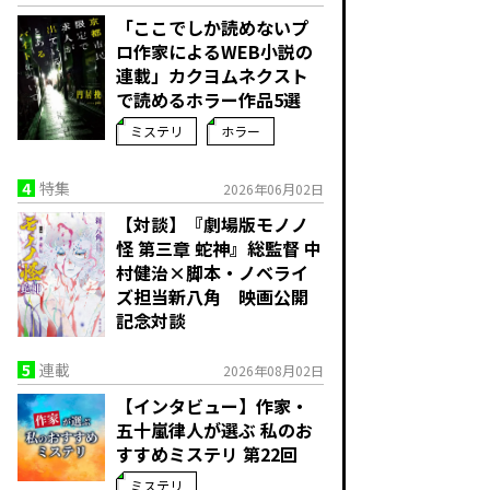
「ここでしか読めないプ
ロ作家によるWEB小説の
連載」――カクヨムネクスト
で読めるホラー作品5選
ミステリ
ホラー
4
特集
2026年06月02日
【対談】『劇場版モノノ
怪 第三章 蛇神』総監督 中
村健治×脚本・ノベライ
ズ担当新八角 映画公開
記念対談
5
連載
2026年08月02日
【インタビュー】作家・
五十嵐律人が選ぶ 私のお
すすめミステリ 第22回
ミステリ