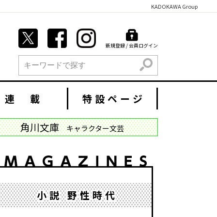
KADOKAWA Group
新規登録 / 会員ログイン
検索
連 載
特設ページ
角川文庫
キャラクター文芸
小説 野性時代