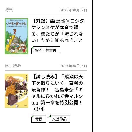
特集
2026年08月07日
【対談】森 達也×ヨシタ
ケシンスケが本音で語
る、僕たちが「流されな
い」ために知るべきこと
絵本・児童書
試し読み
2026年08月06日
【試し読み】『成瀬は天
下を取りにいく』著者の
最新作！ 宮島未奈『ギ
ャルにひかれて寺マルシ
ェ』第一章を特別公開！
（3/4）
青春
文芸作品