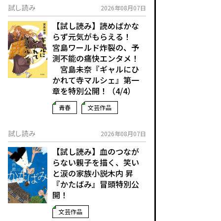
試し読み
2026年08月07日
【試し読み】読めばかな
らず元気がもらえる！
宮島ワールド炸裂の、予
測不能の痛快エンタメ！
宮島未奈『ギャルにひ
かれて寺マルシェ』第一
章を特別公開！（4/4）
青春
文芸作品
試し読み
2026年08月07日
【試し読み】血のつなが
らない親子を描く、笑い
と涙の家族小説――木内 昇
『かたばみ』冒頭特別公
開！
文芸作品