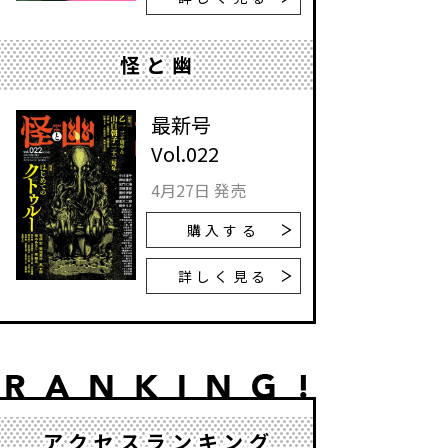
怪と幽
最新号
Vol.022
4月27日 発売
購入する
詳しく見る
アクセスランキング