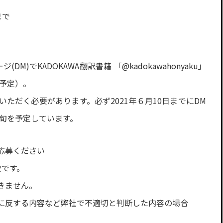
まで
DM)でKADOKAWA翻訳書籍 「@kadokawahonyaku」
を予定）。
ただく必要があります。必ず2021年６月10日までにDM
下旬を予定しています。
応募ください
要です。
きません。
に反する内容など弊社で不適切と判断した内容の場合