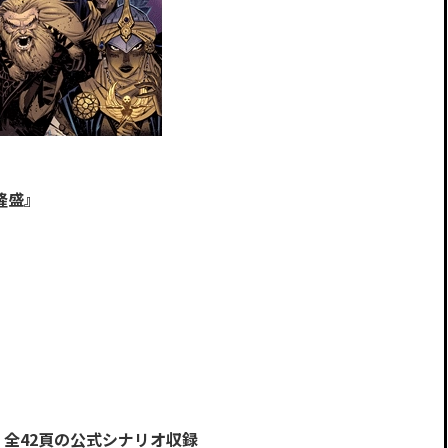
の隆盛』
！全42頁の公式シナリオ収録