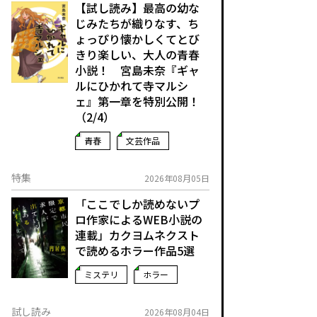
【試し読み】最高の幼な
じみたちが織りなす、ち
ょっぴり懐かしくてとび
きり楽しい、大人の青春
小説！ 宮島未奈『ギャ
ルにひかれて寺マルシ
ェ』第一章を特別公開！
（2/4）
青春
文芸作品
特集
2026年08月05日
「ここでしか読めないプ
ロ作家によるWEB小説の
連載」――カクヨムネクスト
で読めるホラー作品5選
ミステリ
ホラー
試し読み
2026年08月04日