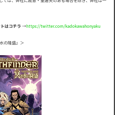
しては、弊社に故意・重過失のある場合を除き、弊社は一
ウントはコチラ
→
https://twitter.com/kadokawahonyaku
き水の隆盛』＞