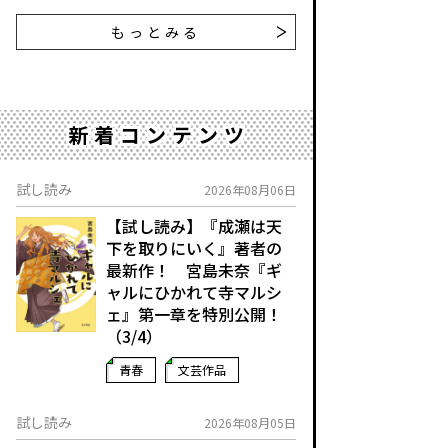
もっとみる
新着コンテンツ
試し読み
2026年08月06日
【試し読み】『成瀬は天
下を取りにいく』著者の
最新作！ 宮島未奈『ギ
ャルにひかれて寺マルシ
ェ』第一章を特別公開！
（3/4）
青春
文芸作品
試し読み
2026年08月05日