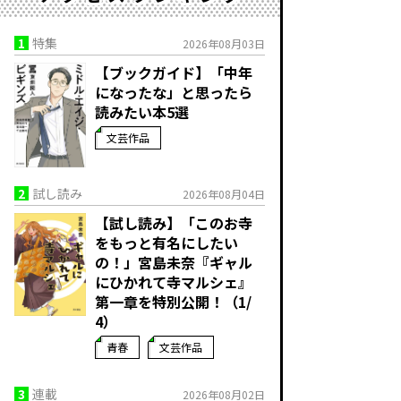
1
特集
2026年08月03日
【ブックガイド】「中年
になったな」と思ったら
読みたい本5選
文芸作品
2
試し読み
2026年08月04日
【試し読み】「このお寺
をもっと有名にしたい
の！」宮島未奈『ギャル
にひかれて寺マルシェ』
第一章を特別公開！（1/
4）
青春
文芸作品
3
連載
2026年08月02日