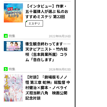
【インタビュー】作家・
五十嵐律人が選ぶ 私のお
すすめミステリ 第22回
ミステリ
4
特集
2022年06月16日
衛生観念終わってます—―
天才ピアニスト・竹内知
咲（吉本興業所属）コラ
ム「告白します」
5
特集
2026年06月02日
【対談】『劇場版モノノ
怪 第三章 蛇神』総監督 中
村健治×脚本・ノベライ
ズ担当新八角 映画公開
記念対談