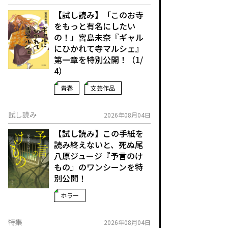
【試し読み】「このお寺
をもっと有名にしたい
の！」宮島未奈『ギャル
にひかれて寺マルシェ』
第一章を特別公開！（1/
4）
青春
文芸作品
試し読み
2026年08月04日
【試し読み】この手紙を
読み終えないと、死ぬ――尾
八原ジュージ『予言のけ
もの』のワンシーンを特
別公開！
ホラー
特集
2026年08月04日