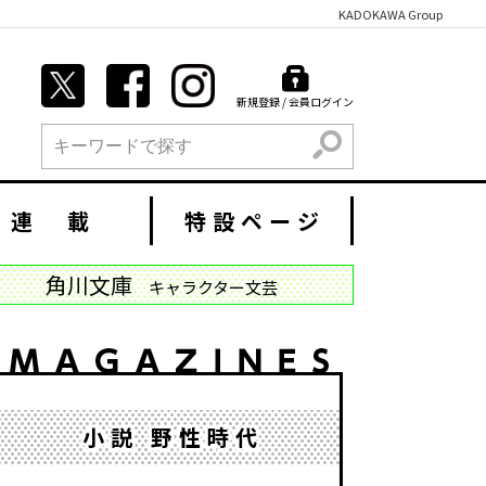
KADOKAWA Group
新規登録 / 会員ログイン
検索
連 載
特設ページ
角川文庫
キャラクター文芸
小説 野性時代