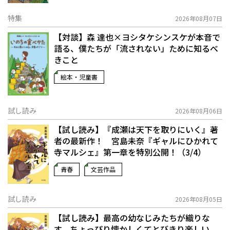
特集
2026年08月07日
【対談】森 達也×ヨシタケシンスケが本音で
語る、僕たちが「流されない」ために知るべ
きこと
絵本・児童書
試し読み
2026年08月06日
【試し読み】『成瀬は天下を取りにいく』著
者の最新作！ 宮島未奈『ギャルにひかれて
寺マルシェ』第一章を特別公開！（3/4）
青春
文芸作品
試し読み
2026年08月05日
【試し読み】最高の幼なじみたちが織りな
す、ちょっぴり懐かしくてとびきり楽しい、