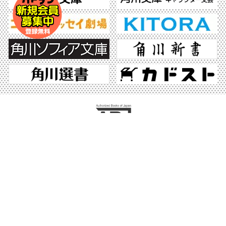
ABJマークは、この電子書店・電子書籍配信サービスが、著作権者からコンテンツ使
用許諾を得た正規版配信サービスであることを示す登録商標（登録番号 第6091713
号）です。ABJマークの詳細、ABJマークを掲示しているサービスの一覧はこちら。
https://aebs.or.jp/
©2026 KADOKAWA All Rights Reserved.