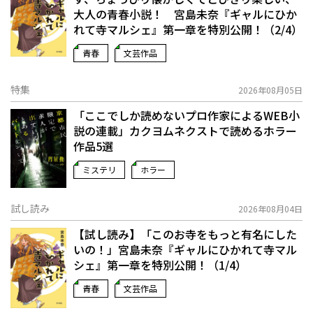
大人の青春小説！ 宮島未奈『ギャルにひか
れて寺マルシェ』第一章を特別公開！（2/4）
青春
文芸作品
特集
2026年08月05日
「ここでしか読めないプロ作家によるWEB小
説の連載」――カクヨムネクストで読めるホラー
作品5選
ミステリ
ホラー
試し読み
2026年08月04日
【試し読み】「このお寺をもっと有名にした
いの！」宮島未奈『ギャルにひかれて寺マル
シェ』第一章を特別公開！（1/4）
青春
文芸作品