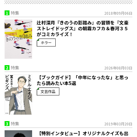
1
特集
2018年09月06日
辻村深月『きのうの影踏み』の冒頭を『文豪
ストレイドッグス』の朝霧カフカ＆春河３５
がコミカライズ！
ホラー
2
特集
2026年08月03日
【ブックガイド】「中年になったな」と思っ
たら読みたい本5選
文芸作品
3
特集
2019年03月20日
【特別インタビュー】オリジナルクイズも出