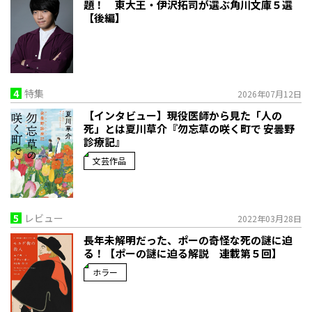
題！ 東大王・伊沢拓司が選ぶ角川文庫５選
【後編】
4
特集
2026年07月12日
【インタビュー】現役医師から見た「人の
死」とは――夏川草介『勿忘草の咲く町で 安曇野
診療記』
文芸作品
5
レビュー
2022年03月28日
長年未解明だった、ポーの奇怪な死の謎に迫
る！【ポーの謎に迫る解説 連載第５回】
ホラー