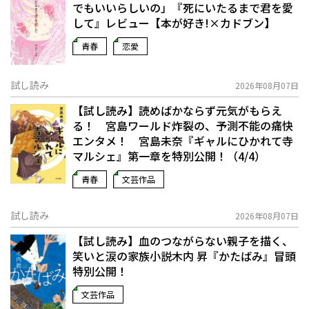
でもいいらしいの」――『死にいたるまで君を愛
して』レビュー【本が好き!×カドブン】
青春
恋愛
試し読み
2026年08月07日
【試し読み】読めばかならず元気がもらえ
る！ 宮島ワールド炸裂の、予測不能の痛快
エンタメ！ 宮島未奈『ギャルにひかれて寺
マルシェ』第一章を特別公開！（4/4）
青春
文芸作品
試し読み
2026年08月07日
【試し読み】血のつながらない親子を描く、
笑いと涙の家族小説――木内 昇『かたばみ』冒頭
特別公開！
文芸作品