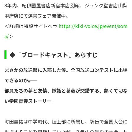
8年内、紀伊國屋書店新宿本店別館、ジュンク堂書店山梨
甲府店にて選書フェア開催中。
＜詳細は特設サイトへ⇒
https://kiki-voice.jp/event/som
a/
＞
◆『ブロードキャスト』あらすじ
まさかの放送部に入部した僕。全国放送コンテストに出場
できるのか――。
部員たちの夢と友情、嫉妬と葛藤が交錯する、熱くて切な
い学園青春ストーリー。
町田圭祐は中学時代、陸上部に所属し、駅伝で全国大会に
出場することを目指していたが、３年生の最後の大会、わ