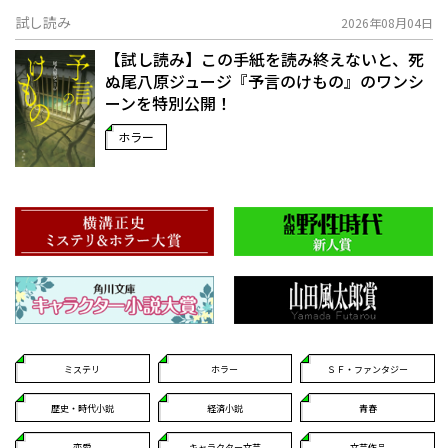
試し読み
2026年08月04日
【試し読み】この手紙を読み終えないと、死
ぬ――尾八原ジュージ『予言のけもの』のワンシ
ーンを特別公開！
ホラー
ミステリ
ホラー
ＳＦ・ファンタジー
歴史・時代小説
経済小説
青春
恋愛
キャラクター文芸
文芸作品