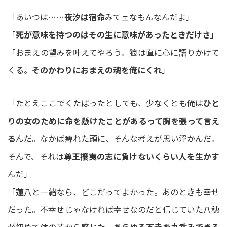
「あいつは……
夜汐は宿命
みてェなもんなんだよ」
「
死が意味を持つのはその生に意味があったときだけさ
」
「おまえの望みを叶えてやろう。狼は直に心に語りかけて
くる。
そのかわりにおまえの魂を俺にくれ
」
「たとえここでくたばったとしても、少なくとも俺は
ひと
りの女のために命を懸けたことがあるって胸を張って言え
る
んだ。なかば痺れた頭に、そんな考えが思い浮かんだ。
そんで、それは
尊王攘夷の志に負けないくらい人を生かす
んだ」
「蓮八と一緒なら、どこだってよかった。あのときも幸せ
だった。不幸せじゃなければ幸せなのだと信じていた八穂