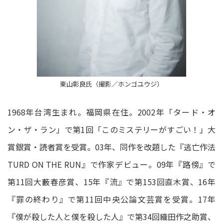
東山彰良氏（撮影／ホンゴユウジ）
1968年台湾生まれ。福岡県在住。2002年「タード・オ
ン・ザ・ラン」で第1回「このミステリーがすごい！」大
賞銀賞・読者賞を受賞。03年、同作を改題した『逃亡作法
TURD ON THE RUN』で作家デビュー。09年『路傍』で
第11回大藪春彦賞、15年『流』で第153回直木賞、16年
『罪の終わり』で第11回中央公論文芸賞を受賞。17年
『僕が殺した人と僕を殺した人』で第34回織田作之助賞、