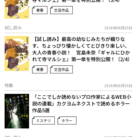
青春
文芸作品
試し読み
2026年08月05日
【試し読み】最高の幼なじみたちが織りな
す、ちょっぴり懐かしくてとびきり楽しい、
大人の青春小説！ 宮島未奈『ギャルにひか
れて寺マルシェ』第一章を特別公開！（2/4）
青春
文芸作品
特集
2026年08月05日
「ここでしか読めないプロ作家によるWEB小
説の連載」――カクヨムネクストで読めるホラー
作品5選
ミステリ
ホラー