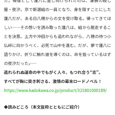
た。報復として蓮八に差し向けられたのは、凄腕の殺し
屋・夜汐。京で新選組の一員となり、身を隠すことにした
蓮八だが、ある日八穂からの文を受け取る。帰ってきてほ
しい……その想いを読み取った蓮八は、組から脱走するこ
とを決意。土方や沖田からも追われながら、八穂の待つ小
仏峠に向かうべく、必死で山中を進む。だが、夢で蓮八に
語りかけ、折りに触れ彼を導くのは、命を狙っているはず
の夜汐だった――。
逃れられぬ運命の中でもがく人々、もつれ合う“志”。
すべてが胸に突き刺さる、激情の幕末ロードノベル！
https://www.kadokawa.co.jp/product/321801000189/
◆読みどころ（本文抜粋とともにご紹介）