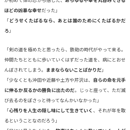
が初めて体の芯から感じた、
あらゆる不幸を丸呑みできる
ほどの凶暴な幸せ
だった」
「
どうせくたばるなら、あとは誰のためにくたばるかだ
ろ
」
「剣の道を極めたと思ったら、鉄砲の時代がやって来る。
仲間たちとともに歩いていくはずだった道を、病にとおせ
んぼされてしまう。
ままならないことばかりだ
」​
「少なくとも沖田や近藤や土方や芹沢は、
自らの命を元手
に伸るか反るかの勝負に出たのだ
。じっと座って、ただ滅
び去るのをぼさっと待ってなんかいなかった」
「
心残りを人生の隠し味にして生きていく
、それが年を取
るということなのだろう」