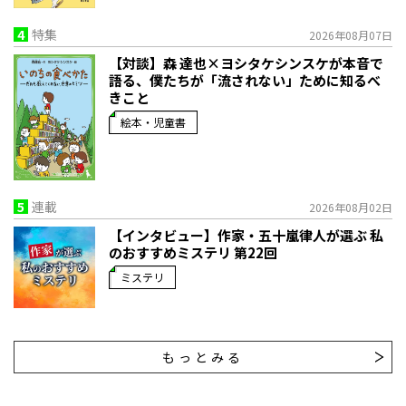
4
特集
2026年08月07日
【対談】森 達也×ヨシタケシンスケが本音で
語る、僕たちが「流されない」ために知るべ
きこと
絵本・児童書
5
連載
2026年08月02日
【インタビュー】作家・五十嵐律人が選ぶ 私
のおすすめミステリ 第22回
ミステリ
もっとみる