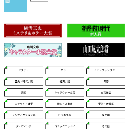
ミステリ
ホラー
ＳＦ・ファンタジー
歴史・時代小説
経済小説
青春
恋愛
キャラクター文芸
文芸作品
エッセイ・雑学
絵本・児童書
学術・教養系
ノンフィクション系
ビジネス系
怪と幽
ダ・ヴィンチ
コミックエッセイ
その他