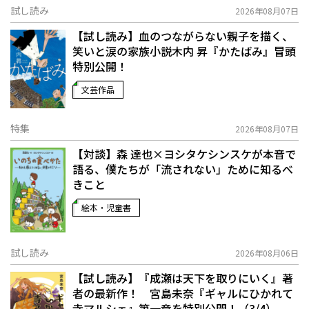
試し読み
2026年08月07日
【試し読み】血のつながらない親子を描く、
笑いと涙の家族小説――木内 昇『かたばみ』冒頭
特別公開！
文芸作品
特集
2026年08月07日
【対談】森 達也×ヨシタケシンスケが本音で
語る、僕たちが「流されない」ために知るべ
きこと
絵本・児童書
試し読み
2026年08月06日
【試し読み】『成瀬は天下を取りにいく』著
者の最新作！ 宮島未奈『ギャルにひかれて
寺マルシェ』第一章を特別公開！（3/4）