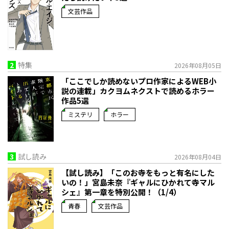
文芸作品
2
特集
2026年08月05日
「ここでしか読めないプロ作家によるWEB小
説の連載」――カクヨムネクストで読めるホラー
作品5選
ミステリ
ホラー
3
試し読み
2026年08月04日
【試し読み】「このお寺をもっと有名にした
いの！」宮島未奈『ギャルにひかれて寺マル
シェ』第一章を特別公開！（1/4）
青春
文芸作品