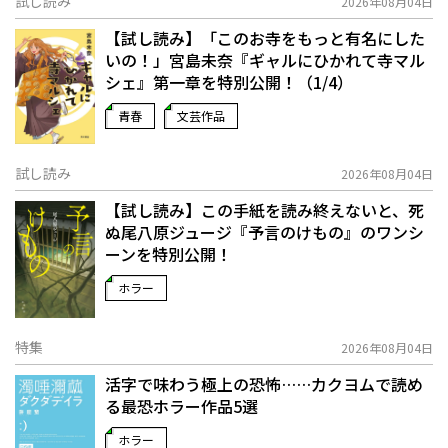
試し読み
2026年08月04日
【試し読み】「このお寺をもっと有名にした
いの！」宮島未奈『ギャルにひかれて寺マル
シェ』第一章を特別公開！（1/4）
青春
文芸作品
試し読み
2026年08月04日
【試し読み】この手紙を読み終えないと、死
ぬ――尾八原ジュージ『予言のけもの』のワンシ
ーンを特別公開！
ホラー
特集
2026年08月04日
活字で味わう極上の恐怖……カクヨムで読め
る最恐ホラー作品5選
ホラー