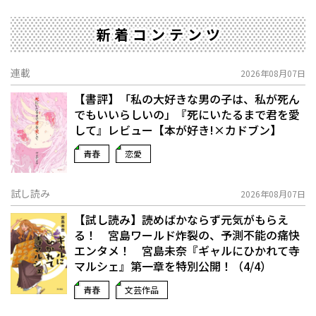
新着コンテンツ
連載
2026年08月07日
【書評】「私の大好きな男の子は、私が死ん
でもいいらしいの」――『死にいたるまで君を愛
して』レビュー【本が好き!×カドブン】
青春
恋愛
試し読み
2026年08月07日
【試し読み】読めばかならず元気がもらえ
る！ 宮島ワールド炸裂の、予測不能の痛快
エンタメ！ 宮島未奈『ギャルにひかれて寺
マルシェ』第一章を特別公開！（4/4）
青春
文芸作品