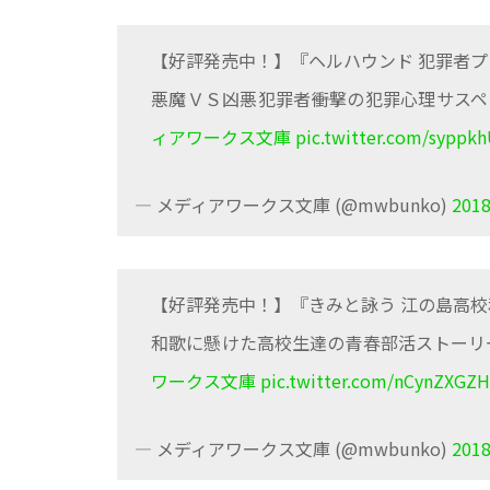
【好評発売中！】『ヘルハウンド 犯罪者
悪魔ＶＳ凶悪犯罪者――衝撃の犯罪心理サス
ィアワークス文庫
pic.twitter.com/syppkh
— メディアワークス文庫 (@mwbunko)
201
【好評発売中！】『きみと詠う 江の島高
和歌に懸けた高校生達の青春部活ストーリ
ワークス文庫
pic.twitter.com/nCynZXGZ
— メディアワークス文庫 (@mwbunko)
201