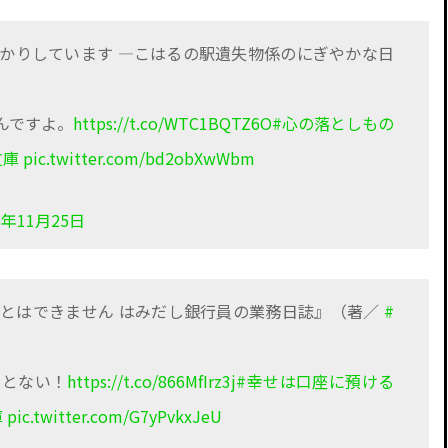
かりしています ―こはるの駅遺失物係のにぎやかな日
んですよ。
https://t.co/WTC1BQTZ6O
#心の落としもの
文庫
pic.twitter.com/bd2obXwWbm
8年11月25日
とはできません はみだし銀行員の業務日誌』（著／
#
ことない！
https://t.co/866MfIrz3j
#幸せは口座に預ける
庫
pic.twitter.com/G7yPvkxJeU