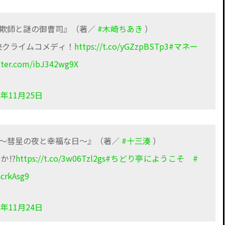
詐欺師と謎の御曹司』（著／
#木崎ちあき
）
快クライムコメディ！
https://t.co/yGZzpBSTp3
#マネー
itter.com/ibJ342wg9X
8年11月25日
 ～彗星の夜と幸福な日～』（著／
#十三湊
）
!?
https://t.co/3w06Tzl2gs
#ちどり亭にようこそ
#
ncrkAsg9
8年11月24日