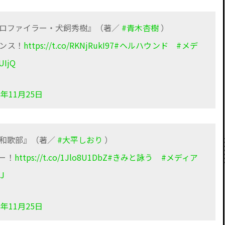
プロファイラー・犬飼秀樹』（著／
#青木杏樹
）
ペンス！
https://t.co/RKNjRukI97
#ヘルハウンド
#メデ
UIjQ
8年11月25日
校和歌部』（著／
#大平しおり
）
ー！
https://t.co/1Jlo8U1DbZ
#きみと詠う
#メディア
HJ
8年11月25日