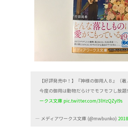
【好評発売中！】『神様の御用人８』（著
今度の御用は動物だらけでモフモフし放題!
ークス文庫
pic.twitter.com/3lHzQZyI9s
— メディアワークス文庫 (@mwbunko)
201