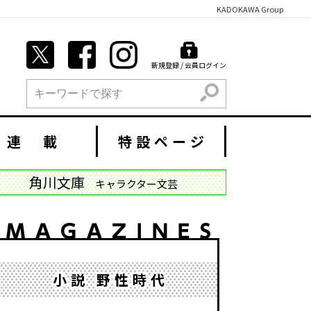
KADOKAWA Group
新規登録 / 会員ログイン
検索
連 載
特設ページ
角川文庫
キャラクター文芸
小説 野性時代