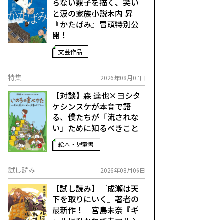
らない親子を描く、笑い
と涙の家族小説――木内 昇
『かたばみ』冒頭特別公
開！
文芸作品
特集
2026年08月07日
【対談】森 達也×ヨシタ
ケシンスケが本音で語
る、僕たちが「流されな
い」ために知るべきこと
絵本・児童書
試し読み
2026年08月06日
【試し読み】『成瀬は天
下を取りにいく』著者の
最新作！ 宮島未奈『ギ