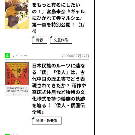
をもっと有名にしたい
の！」宮島未奈『ギャル
にひかれて寺マルシェ』
第一章を特別公開！（1/
4）
青春
文芸作品
4
レビュー
2020年07月22日
日本民族のルーツに連な
る「倭」「倭人」は、古
代中国の歴史書でどう表
現されてきたか？ 稲作や
高床式住居など独特の文
化様式を持つ倭族の軌跡
を辿る︕『倭人・倭国伝
全釈』
学術・教養系