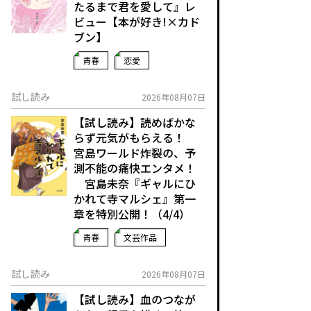
たるまで君を愛して』レ
ビュー【本が好き!×カド
ブン】
青春
恋愛
試し読み
2026年08月07日
【試し読み】読めばかな
らず元気がもらえる！
宮島ワールド炸裂の、予
測不能の痛快エンタメ！
宮島未奈『ギャルにひ
かれて寺マルシェ』第一
章を特別公開！（4/4）
青春
文芸作品
試し読み
2026年08月07日
【試し読み】血のつなが