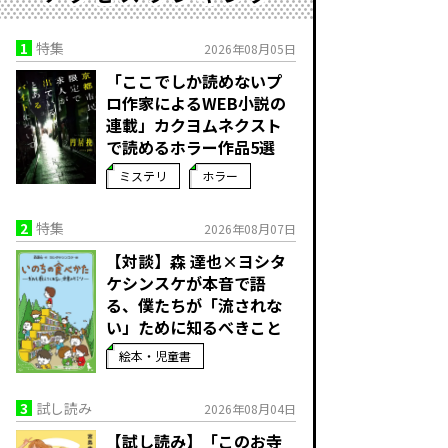
1
特集
2026年08月05日
「ここでしか読めないプ
ロ作家によるWEB小説の
連載」――カクヨムネクスト
で読めるホラー作品5選
ミステリ
ホラー
2
特集
2026年08月07日
【対談】森 達也×ヨシタ
ケシンスケが本音で語
る、僕たちが「流されな
い」ために知るべきこと
絵本・児童書
3
試し読み
2026年08月04日
【試し読み】「このお寺