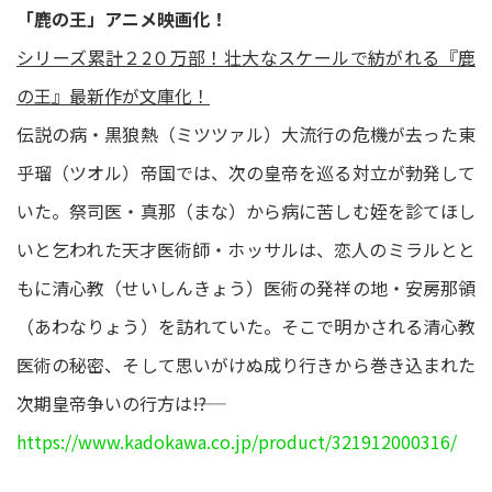
「鹿の王」アニメ映画化！
シリーズ累計２2０万部！壮大なスケールで紡がれる『鹿
の王』最新作が文庫化！
伝説の病・黒狼熱（ミツツァル）大流行の危機が去った東
乎瑠（ツオル）帝国では、次の皇帝を巡る対立が勃発して
いた。祭司医・真那（まな）から病に苦しむ姪を診てほし
いと乞われた天才医術師・ホッサルは、恋人のミラルとと
もに清心教（せいしんきょう）医術の発祥の地・安房那領
（あわなりょう）を訪れていた。そこで明かされる清心教
医術の秘密、そして思いがけぬ成り行きから巻き込まれた
次期皇帝争いの行方は――!?
https://www.kadokawa.co.jp/product/321912000316/