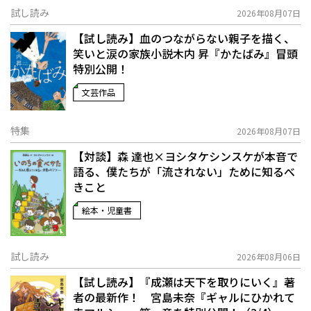
試し読み
2026年08月07日
【試し読み】血のつながらない親子を描く、
笑いと涙の家族小説――木内 昇『かたばみ』冒頭
特別公開！
文芸作品
特集
2026年08月07日
【対談】森 達也×ヨシタケシンスケが本音で
語る、僕たちが「流されない」ために知るべ
きこと
絵本・児童書
試し読み
2026年08月06日
【試し読み】『成瀬は天下を取りにいく』著
者の最新作！ 宮島未奈『ギャルにひかれて