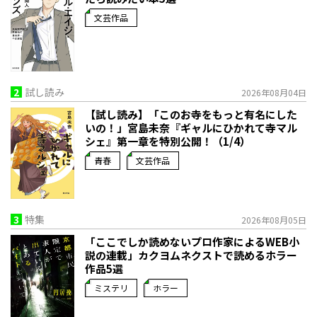
文芸作品
2
試し読み
2026年08月04日
【試し読み】「このお寺をもっと有名にした
いの！」宮島未奈『ギャルにひかれて寺マル
シェ』第一章を特別公開！（1/4）
青春
文芸作品
3
特集
2026年08月05日
「ここでしか読めないプロ作家によるWEB小
説の連載」――カクヨムネクストで読めるホラー
作品5選
ミステリ
ホラー