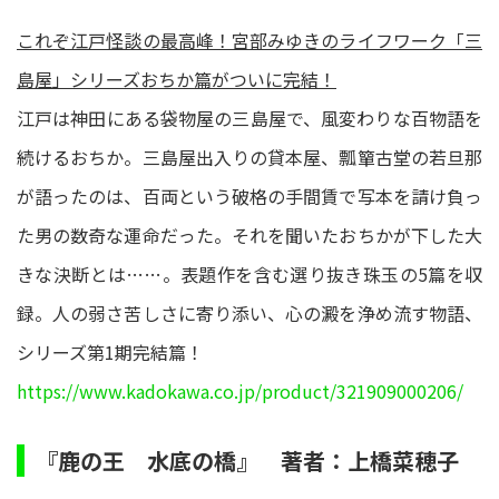
これぞ江戸怪談の最高峰！宮部みゆきのライフワーク「三
島屋」シリーズおちか篇がついに完結！
江戸は神田にある袋物屋の三島屋で、風変わりな百物語を
続けるおちか。三島屋出入りの貸本屋、瓢簞古堂の若旦那
が語ったのは、百両という破格の手間賃で写本を請け負っ
た男の数奇な運命だった。それを聞いたおちかが下した大
きな決断とは……。表題作を含む選り抜き珠玉の5篇を収
録。人の弱さ苦しさに寄り添い、心の澱を浄め流す物語、
シリーズ第1期完結篇！
https://www.kadokawa.co.jp/product/321909000206/
『鹿の王 水底の橋』 著者：上橋菜穂子