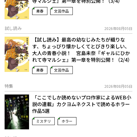
寺マルシェ』第一章を特別公開！（3/4）
青春
文芸作品
試し読み
2026年08月05日
【試し読み】最高の幼なじみたちが織りな
す、ちょっぴり懐かしくてとびきり楽しい、
大人の青春小説！ 宮島未奈『ギャルにひか
れて寺マルシェ』第一章を特別公開！（2/4）
青春
文芸作品
特集
2026年08月05日
「ここでしか読めないプロ作家によるWEB小
説の連載」――カクヨムネクストで読めるホラー
作品5選
ミステリ
ホラー