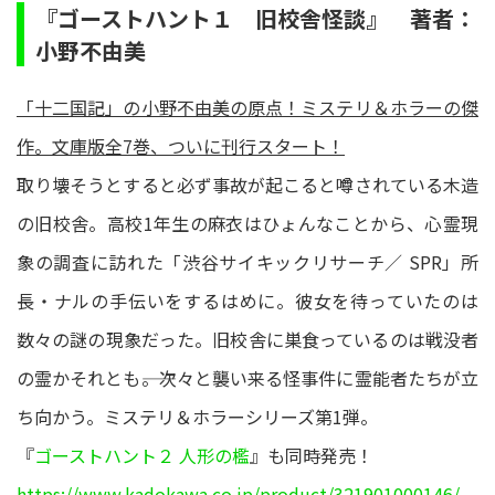
『ゴーストハント１ 旧校舎怪談』 著者：
小野不由美
「十二国記」の小野不由美の原点！ミステリ＆ホラーの傑
作。文庫版全7巻、ついに刊行スタート！
取り壊そうとすると必ず事故が起こると噂されている木造
の旧校舎。高校1年生の麻衣はひょんなことから、心霊現
象の調査に訪れた「渋谷サイキックリサーチ／ SPR」所
長・ナルの手伝いをするはめに。彼女を待っていたのは
数々の謎の現象だった。旧校舎に巣食っているのは戦没者
の霊かそれとも――。次々と襲い来る怪事件に霊能者たちが立
ち向かう。ミステリ＆ホラーシリーズ第1弾。
『
ゴーストハント２ 人形の檻
』も同時発売！
https://www.kadokawa.co.jp/product/321901000146/