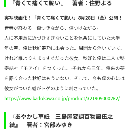
『青くて痛くて脆い』 著者：住野よる
実写映画化！「青くて痛くて脆い」8月28日（金）公開！
青春が終わる―― 傷つきながら、傷つけながら。
人に不用意に近づきすぎないことを信条にしていた大学一
年の春、僕は秋好寿乃に出会った。周囲から浮いていて、
けれど誰よりもまっすぐだった彼女。秋好と僕は二人で秘
密結社「モアイ」をつくった。―― それから三年、将来の夢
を語り合った秋好はもういない。そして、今も僕の心には
彼女がついた噓がトゲのように刺さっていた。
https://www.kadokawa.co.jp/product/321909000282/
『あやかし草紙 三島屋変調百物語伍之
続』 著者：宮部みゆき