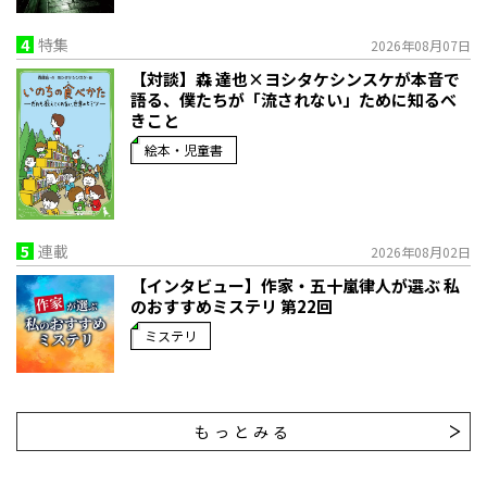
4
特集
2026年08月07日
【対談】森 達也×ヨシタケシンスケが本音で
語る、僕たちが「流されない」ために知るべ
きこと
絵本・児童書
5
連載
2026年08月02日
【インタビュー】作家・五十嵐律人が選ぶ 私
のおすすめミステリ 第22回
ミステリ
もっとみる