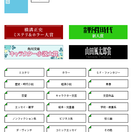
ミステリ
ホラー
ＳＦ・ファンタジー
歴史・時代小説
経済小説
青春
恋愛
キャラクター文芸
文芸作品
エッセイ・雑学
絵本・児童書
学術・教養系
ノンフィクション系
ビジネス系
怪と幽
ダ・ヴィンチ
コミックエッセイ
その他