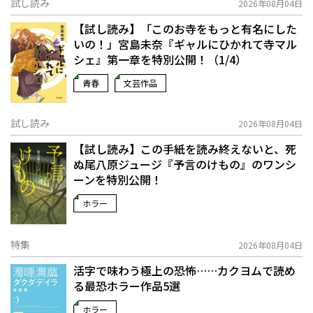
試し読み
2026年08月04日
【試し読み】「このお寺をもっと有名にした
いの！」宮島未奈『ギャルにひかれて寺マル
シェ』第一章を特別公開！（1/4）
青春
文芸作品
試し読み
2026年08月04日
【試し読み】この手紙を読み終えないと、死
ぬ――尾八原ジュージ『予言のけもの』のワンシ
ーンを特別公開！
ホラー
特集
2026年08月04日
活字で味わう極上の恐怖……カクヨムで読め
る最恐ホラー作品5選
ホラー