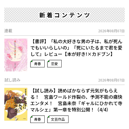
新着コンテンツ
連載
2026年08月07日
【書評】「私の大好きな男の子は、私が死ん
でもいいらしいの」――『死にいたるまで君を愛
して』レビュー【本が好き!×カドブン】
青春
恋愛
試し読み
2026年08月07日
【試し読み】読めばかならず元気がもらえ
る！ 宮島ワールド炸裂の、予測不能の痛快
エンタメ！ 宮島未奈『ギャルにひかれて寺
マルシェ』第一章を特別公開！（4/4）
青春
文芸作品