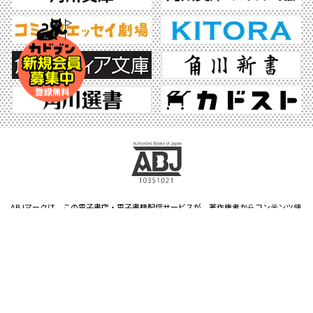
ABJマークは、この電子書店・電子書籍配信サービスが、著作権者からコンテンツ使
用許諾を得た正規版配信サービスであることを示す登録商標（登録番号 第6091713
号）です。ABJマークの詳細、ABJマークを掲示しているサービスの一覧はこちら。
https://aebs.or.jp/
©2026 KADOKAWA All Rights Reserved.