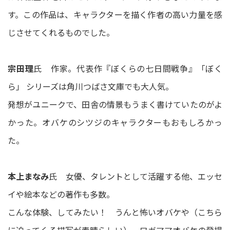
す。この作品は、キャラクターを描く作者の高い力量を感
じさせてくれるものでした。
宗田理
氏 作家。代表作『ぼくらの七日間戦争』「ぼく
ら」 シリーズは角川つばさ文庫でも大人気。
発想がユニークで、田舎の情景もうまく書けていたのがよ
かった。オバケのシツジのキャラクターもおもしろかっ
た。
本上まなみ
氏 女優、タレントとして活躍する他、エッセ
イや絵本などの著作も多数。
こんな体験、してみたい！ うんと怖いオバケや（こちら
に迫ってくる描写が素晴らしい）、ワガママオバケの登場