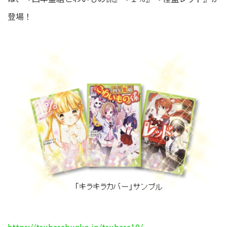
登場！
https://tsubasabunko.jp/tsubasa10/