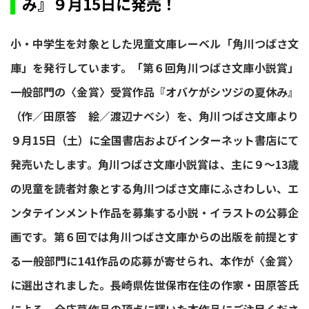
み』９月15日に発売！
小・中学生を対象とした児童文庫レーベル「角川つばさ文
庫」を発行しています。「第６回角川つばさ文庫小説賞」
一般部門の〈金賞〉受賞作品『オバケがシツジの夏休み』
（作／田原答 絵／渡辺ナベシ）を、角川つばさ文庫より
９月15日（土）に全国書店およびインターネット書店にて
発売いたします。角川つばさ文庫小説賞は、主に９～13歳
の児童を読者対象とする角川つばさ文庫にふさわしい、エ
ンタテインメント作品を募集する小説・イラストの公募企
画です。第６回では角川つばさ文庫からの出版を前提とす
る一般部門に141作品の応募が寄せられ、本作が〈金賞〉
に選出されました。長崎県佐世保市在住の作家・田原答氏