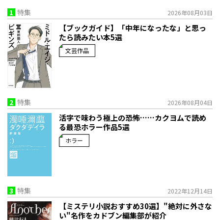
1
特集
2026年08月03日
【ブックガイド】「中年になったな」と思っ
たら読みたい本5選
文芸作品
2
特集
2026年08月04日
活字で味わう極上の恐怖……カクヨムで読め
る最恐ホラー作品5選
ホラー
3
特集
2022年12月14日
【ミステリ小説おすすめ30選】"絶対に外さな
い"名作をカドブン編集部が紹介