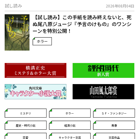
試し読み
2026年08月04日
【試し読み】この手紙を読み終えないと、死
ぬ――尾八原ジュージ『予言のけもの』のワンシ
ーンを特別公開！
ホラー
ミステリ
ホラー
ＳＦ・ファンタジー
歴史・時代小説
経済小説
青春
恋愛
キャラクター文芸
文芸作品