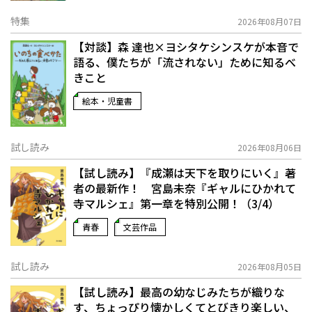
特集
2026年08月07日
【対談】森 達也×ヨシタケシンスケが本音で
語る、僕たちが「流されない」ために知るべ
きこと
絵本・児童書
試し読み
2026年08月06日
【試し読み】『成瀬は天下を取りにいく』著
者の最新作！ 宮島未奈『ギャルにひかれて
寺マルシェ』第一章を特別公開！（3/4）
青春
文芸作品
試し読み
2026年08月05日
【試し読み】最高の幼なじみたちが織りな
す、ちょっぴり懐かしくてとびきり楽しい、