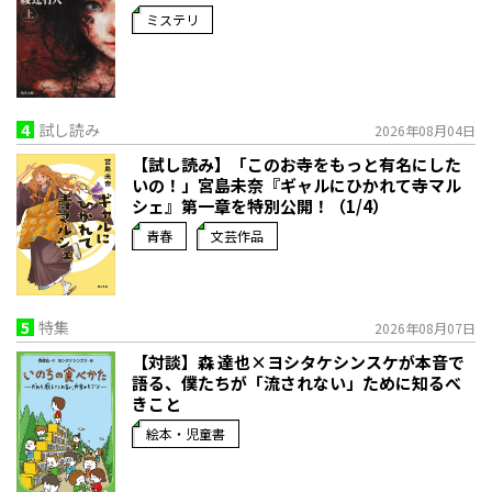
ミステリ
4
試し読み
2026年08月04日
【試し読み】「このお寺をもっと有名にした
いの！」宮島未奈『ギャルにひかれて寺マル
シェ』第一章を特別公開！（1/4）
青春
文芸作品
5
特集
2026年08月07日
【対談】森 達也×ヨシタケシンスケが本音で
語る、僕たちが「流されない」ために知るべ
きこと
絵本・児童書