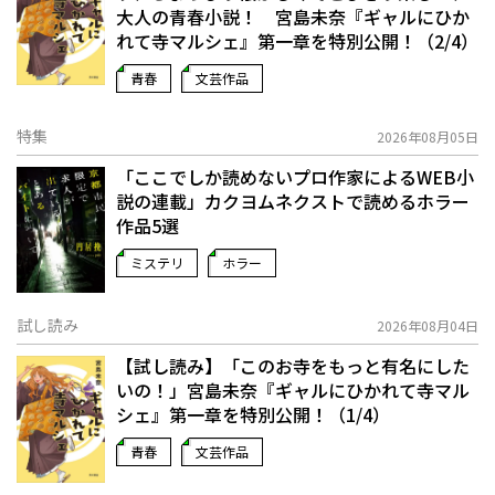
大人の青春小説！ 宮島未奈『ギャルにひか
れて寺マルシェ』第一章を特別公開！（2/4）
青春
文芸作品
特集
2026年08月05日
「ここでしか読めないプロ作家によるWEB小
説の連載」――カクヨムネクストで読めるホラー
作品5選
ミステリ
ホラー
試し読み
2026年08月04日
【試し読み】「このお寺をもっと有名にした
いの！」宮島未奈『ギャルにひかれて寺マル
シェ』第一章を特別公開！（1/4）
青春
文芸作品