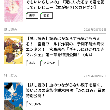
でもいいらしいの」――『死にいたるまで君を愛
して』レビュー【本が好き!×カドブン】
青春
恋愛
試し読み
2026年08月07日
【試し読み】読めばかならず元気がもらえ
る！ 宮島ワールド炸裂の、予測不能の痛快
エンタメ！ 宮島未奈『ギャルにひかれて寺
マルシェ』第一章を特別公開！（4/4）
青春
文芸作品
試し読み
2026年08月07日
【試し読み】血のつながらない親子を描く、
笑いと涙の家族小説――木内 昇『かたばみ』冒頭
特別公開！
文芸作品