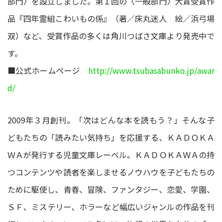
部門〉を設立しました。第１回の〈一般部門〉大賞受賞作
品『四年霊組こわいもの係』（著／床丸迷人 絵／浜弓場
双）など、受賞作品の多くは角川つばさ文庫より発売中で
す。
■公式ホームページ
http://www.tsubasabunko.jp/awar
d/
2009年３月創刊。「次はどんな本を読もう？」そんな子
どもたちの「読みたい気持ち」を応援する、ＫＡＤＯＫＡ
ＷＡが発行する児童文庫レーベル。ＫＡＤＯＫＡＷＡの持
つコンテンツや読者を楽しませるノウハウを子どもたちの
ために駆使し、青春、冒険、ファンタジー、恋愛、学園、
ＳＦ、ミステリー、ホラーなど幅広いジャンルの作品を刊