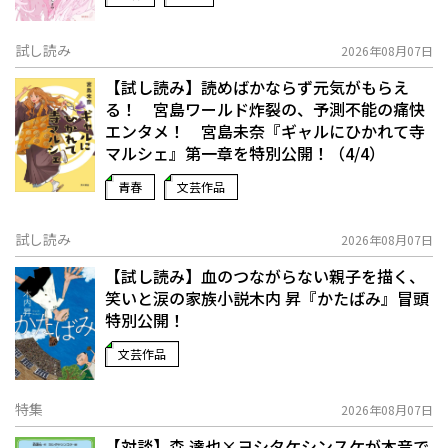
試し読み
2026年08月07日
【試し読み】読めばかならず元気がもらえ
る！ 宮島ワールド炸裂の、予測不能の痛快
エンタメ！ 宮島未奈『ギャルにひかれて寺
マルシェ』第一章を特別公開！（4/4）
青春
文芸作品
試し読み
2026年08月07日
【試し読み】血のつながらない親子を描く、
笑いと涙の家族小説――木内 昇『かたばみ』冒頭
特別公開！
文芸作品
特集
2026年08月07日
【対談】森 達也×ヨシタケシンスケが本音で