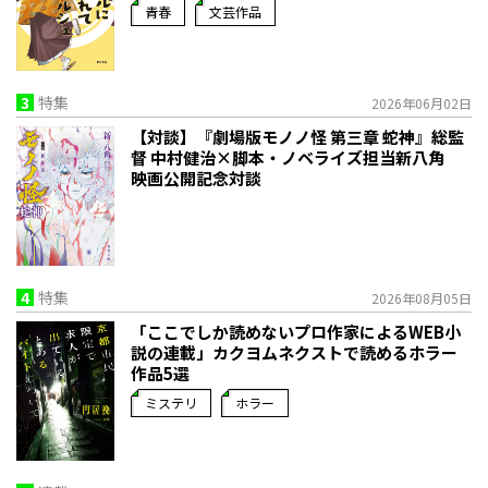
青春
文芸作品
3
特集
2026年06月02日
【対談】『劇場版モノノ怪 第三章 蛇神』総監
督 中村健治×脚本・ノベライズ担当新八角
映画公開記念対談
4
特集
2026年08月05日
「ここでしか読めないプロ作家によるWEB小
説の連載」――カクヨムネクストで読めるホラー
作品5選
ミステリ
ホラー