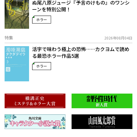
ぬ――尾八原ジュージ『予言のけもの』のワンシ
ーンを特別公開！
ホラー
特集
2026年08月04日
活字で味わう極上の恐怖……カクヨムで読め
る最恐ホラー作品5選
ホラー