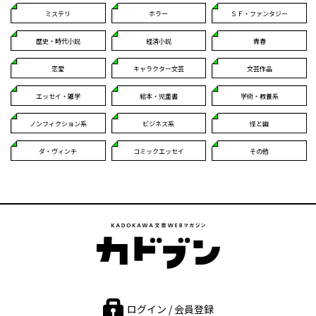
ミステリ
ホラー
ＳＦ・ファンタジー
歴史・時代小説
経済小説
青春
恋愛
キャラクター文芸
文芸作品
エッセイ・雑学
絵本・児童書
学術・教養系
ノンフィクション系
ビジネス系
怪と幽
ダ・ヴィンチ
コミックエッセイ
その他
ログイン / 会員登録