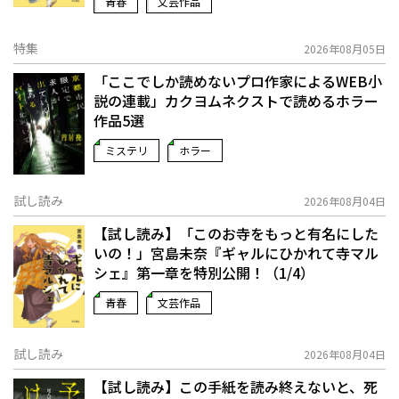
青春
文芸作品
特集
2026年08月05日
「ここでしか読めないプロ作家によるWEB小
説の連載」――カクヨムネクストで読めるホラー
作品5選
ミステリ
ホラー
試し読み
2026年08月04日
【試し読み】「このお寺をもっと有名にした
いの！」宮島未奈『ギャルにひかれて寺マル
シェ』第一章を特別公開！（1/4）
青春
文芸作品
試し読み
2026年08月04日
【試し読み】この手紙を読み終えないと、死