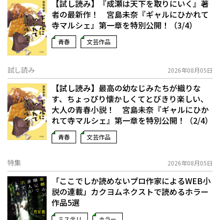
【試し読み】『成瀬は天下を取りにいく』著
者の最新作！ 宮島未奈『ギャルにひかれて
寺マルシェ』第一章を特別公開！（3/4）
青春
文芸作品
試し読み
2026年08月05日
【試し読み】最高の幼なじみたちが織りな
す、ちょっぴり懐かしくてとびきり楽しい、
大人の青春小説！ 宮島未奈『ギャルにひか
れて寺マルシェ』第一章を特別公開！（2/4）
青春
文芸作品
特集
2026年08月05日
「ここでしか読めないプロ作家によるWEB小
説の連載」――カクヨムネクストで読めるホラー
作品5選
ミステリ
ホラー