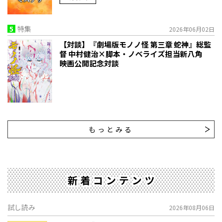
5
特集
2026年06月02日
【対談】『劇場版モノノ怪 第三章 蛇神』総監
督 中村健治×脚本・ノベライズ担当新八角
映画公開記念対談
もっとみる
新着コンテンツ
試し読み
2026年08月06日