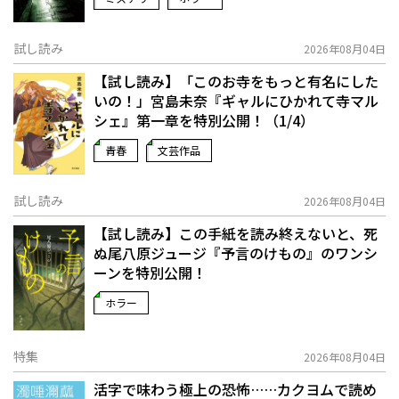
試し読み
2026年08月04日
【試し読み】「このお寺をもっと有名にした
いの！」宮島未奈『ギャルにひかれて寺マル
シェ』第一章を特別公開！（1/4）
青春
文芸作品
試し読み
2026年08月04日
【試し読み】この手紙を読み終えないと、死
ぬ――尾八原ジュージ『予言のけもの』のワンシ
ーンを特別公開！
ホラー
特集
2026年08月04日
活字で味わう極上の恐怖……カクヨムで読め