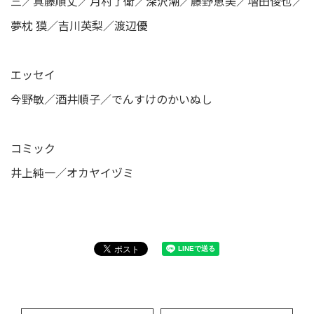
三／真藤順丈／月村了衛／深沢潮／藤野恵美／増田俊也／
夢枕 獏／吉川英梨／渡辺優
エッセイ
今野敏／酒井順子／でんすけのかいぬし
コミック
井上純一／オカヤイヅミ