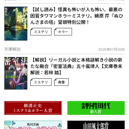
【試し読み】怪異も怖いが人も怖い、最悪の
因習タワマンホラーミステリ。綿原 芹『ぬひ
んさまの塔』冒頭特別公開！
ミステリ
ホラー
文庫解説
2026年07月30日
【解説】リーガル小説と本格謎解き小説の新
たな融合――『密室法典』五十嵐律人【文庫巻末
解説：若林 踏】
ミステリ
青春