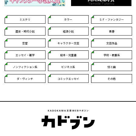
ミステリ
ホラー
ＳＦ・ファンタジー
歴史・時代小説
経済小説
青春
恋愛
キャラクター文芸
文芸作品
エッセイ・雑学
絵本・児童書
学術・教養系
ノンフィクション系
ビジネス系
怪と幽
ダ・ヴィンチ
コミックエッセイ
その他