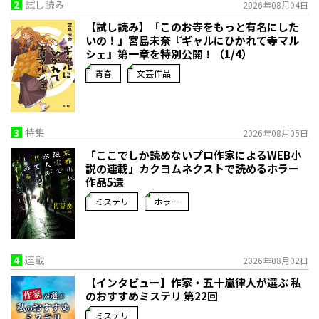
2
試し読み
2026年08月04日
【試し読み】「このお寺をもっと有名にした
いの！」宮島未奈『ギャルにひかれて寺マル
シェ』第一章を特別公開！（1/4）
青春
文芸作品
3
特集
2026年08月05日
「ここでしか読めないプロ作家によるWEB小
説の連載」――カクヨムネクストで読めるホラー
作品5選
ミステリ
ホラー
4
連載
2026年08月02日
【インタビュー】作家・五十嵐律人が選ぶ 私
のおすすめミステリ 第22回
ミステリ