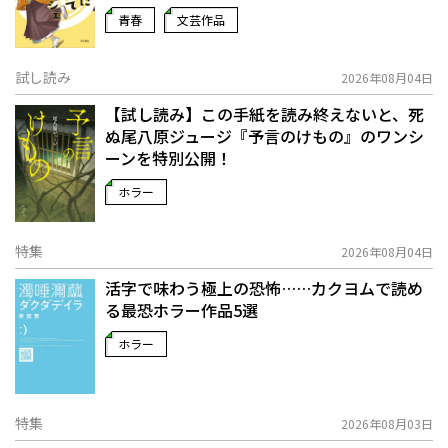
青春
文芸作品
試し読み
2026年08月04日
【試し読み】この手紙を読み終えないと、死
ぬ――尾八原ジュージ『予言のけもの』のワンシ
ーンを特別公開！
ホラー
特集
2026年08月04日
活字で味わう極上の恐怖……カクヨムで読め
る最恐ホラー作品5選
ホラー
特集
2026年08月03日