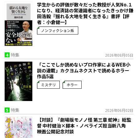
学生からの評価が散々だった教授が人気No.１
になり、経済誌の常連識者になったきっかけ――鎌
田浩毅『揺れる大地を賢く生きる』書評【評
者：小倉健一】
ノンフィクション系
4
特集
2026年08月05日
「ここでしか読めないプロ作家によるWEB小
説の連載」――カクヨムネクストで読めるホラー
作品5選
ミステリ
ホラー
5
特集
2026年06月02日
【対談】『劇場版モノノ怪 第三章 蛇神』総監
督 中村健治×脚本・ノベライズ担当新八角
映画公開記念対談