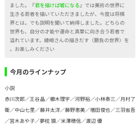
君を描けば嘘になる
』では美術の世界に
生きる若者を描いていただきましたが、今度は将棋
界とは。でも説明を聞いて納得しました。どちらの
世界も、自分の才能や運命と真摯に向き合う若者で
溢れています。綾崎さんの描きだす〈勝負の世界〉を
今月のラインナップ
小説
赤川次郎／王谷晶／櫛木理宇／河野裕／小林泰三／月村了
衛／中山七里／藤井太洋／藤野恵美／増田俊也／三羽省吾
／宮木あや子／夢枕 獏／米澤穂信／渡辺 優