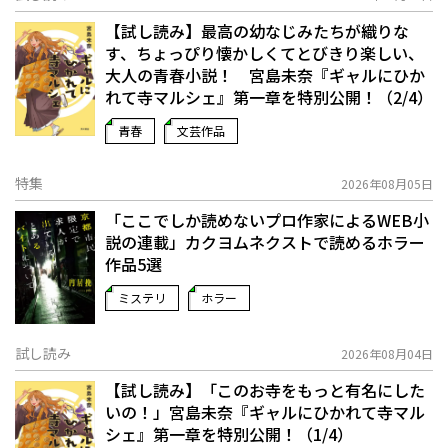
【試し読み】最高の幼なじみたちが織りな
す、ちょっぴり懐かしくてとびきり楽しい、
大人の青春小説！ 宮島未奈『ギャルにひか
れて寺マルシェ』第一章を特別公開！（2/4）
青春
文芸作品
特集
2026年08月05日
「ここでしか読めないプロ作家によるWEB小
説の連載」――カクヨムネクストで読めるホラー
作品5選
ミステリ
ホラー
試し読み
2026年08月04日
【試し読み】「このお寺をもっと有名にした
いの！」宮島未奈『ギャルにひかれて寺マル
シェ』第一章を特別公開！（1/4）