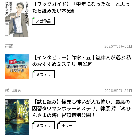
【ブックガイド】「中年になったな」と思っ
たら読みたい本5選
文芸作品
連載
2026年08月02日
【インタビュー】作家・五十嵐律人が選ぶ 私
のおすすめミステリ 第22回
ミステリ
試し読み
2026年07月31日
【試し読み】怪異も怖いが人も怖い、最悪の
因習タワマンホラーミステリ。綿原 芹『ぬひ
んさまの塔』冒頭特別公開！
ミステリ
ホラー