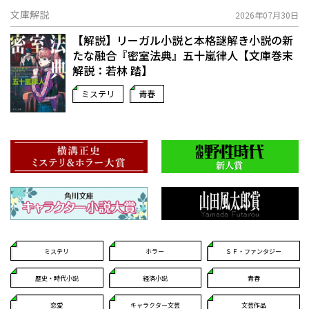
文庫解説
2026年07月30日
【解説】リーガル小説と本格謎解き小説の新
たな融合――『密室法典』五十嵐律人【文庫巻末
解説：若林 踏】
ミステリ
青春
ミステリ
ホラー
ＳＦ・ファンタジー
歴史・時代小説
経済小説
青春
恋愛
キャラクター文芸
文芸作品