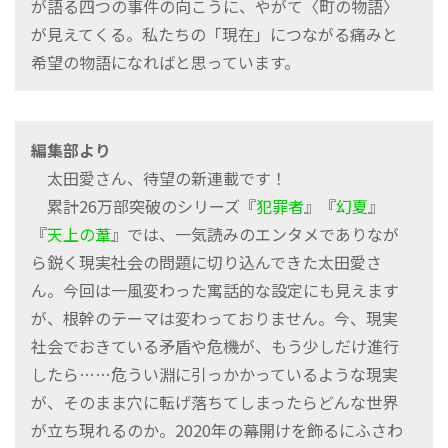
が語る四つの事件の向こうに、やがて〈町の物語〉
が見えてくる。私たちの「現在」につながる痛みと
希望の物語になればと思っています。
編集部より
太田愛さん、待望の新連載です！
累計26万部突破のシリーズ『
犯罪者
』『
幻夏
』
『
天上の葦
』では、一気読みのエンタメでありなが
ら鋭く現実社会の問題に切り込んできた太田愛さ
ん。今回は一風変わった寓話的な設定にも見えます
が、根幹のテーマは変わっておりません。今、現実
社会でおきている矛盾や危機が、もう少しだけ進行
したら……危うい淵に引っかかっているような現実
が、そのまま穴に転げ落ちてしまったらどんな世界
が立ち現れるのか。2020年の幕開けを飾るにふさわ