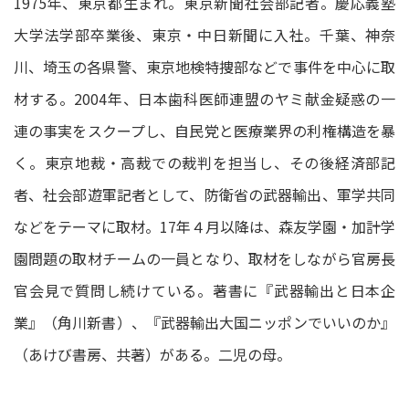
1975年、東京都生まれ。東京新聞社会部記者。慶応義塾
大学法学部卒業後、東京・中日新聞に入社。千葉、神奈
川、埼玉の各県警、東京地検特捜部などで事件を中心に取
材する。2004年、日本歯科医師連盟のヤミ献金疑惑の一
連の事実をスクープし、自民党と医療業界の利権構造を暴
く。東京地裁・高裁での裁判を担当し、その後経済部記
者、社会部遊軍記者として、防衛省の武器輸出、軍学共同
などをテーマに取材。17年４月以降は、森友学園・加計学
園問題の取材チームの一員となり、取材をしながら官房長
官会見で質問し続けている。著書に『武器輸出と日本企
業』（角川新書）、『武器輸出大国ニッポンでいいのか』
（あけび書房、共著）がある。二児の母。