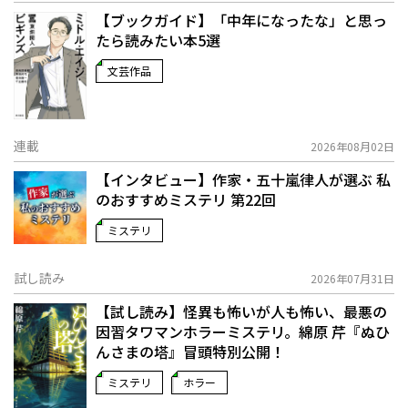
【ブックガイド】「中年になったな」と思っ
たら読みたい本5選
文芸作品
連載
2026年08月02日
【インタビュー】作家・五十嵐律人が選ぶ 私
のおすすめミステリ 第22回
ミステリ
試し読み
2026年07月31日
【試し読み】怪異も怖いが人も怖い、最悪の
因習タワマンホラーミステリ。綿原 芹『ぬひ
んさまの塔』冒頭特別公開！
ミステリ
ホラー