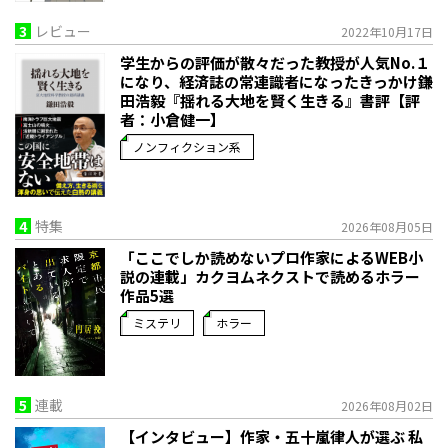
3
レビュー
2022年10月17日
学生からの評価が散々だった教授が人気No.１
になり、経済誌の常連識者になったきっかけ――鎌
田浩毅『揺れる大地を賢く生きる』書評【評
者：小倉健一】
ノンフィクション系
4
特集
2026年08月05日
「ここでしか読めないプロ作家によるWEB小
説の連載」――カクヨムネクストで読めるホラー
作品5選
ミステリ
ホラー
5
連載
2026年08月02日
【インタビュー】作家・五十嵐律人が選ぶ 私