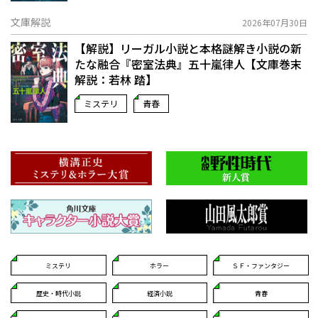
文庫解説
2026年07月30日
【解説】リーガル小説と本格謎解き小説の新
たな融合――『密室法典』五十嵐律人【文庫巻末
解説：若林 踏】
ミステリ
青春
ミステリ
ホラー
ＳＦ・ファンタジー
歴史・時代小説
経済小説
青春