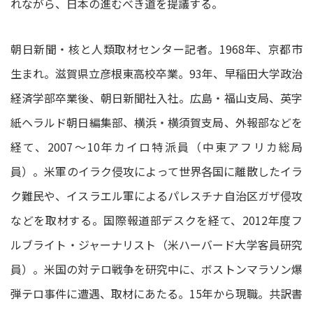
れながら、日本の進むべき道を提議する。
朝日新聞・核と人類取材センター記者。1968年、京都市
生まれ。滋賀県立彦根東高校卒業。93年、早稲田大学政治
経済学部卒業後、朝日新聞社入社。広島・福山支局、英字
紙ヘラルド朝日編集部、横浜・横須賀支局、外報部などを
経て、2007～10年カイロ特派員（中東アフリカ総局
員）。米軍のイラク侵攻によって世界各国に離散したイラ
ク難民や、イスラエル軍によるパレスチナ自治区ガザ侵攻
などを取材する。国際報道部デスクを経て、2012年度フ
ルブライト・ジャーナリスト（米ハーバード大学客員研究
員）。米国の対テロ戦争を研究中に、ボストンマラソン爆
弾テロ事件に遭遇、取材にあたる。15年から現職。共訳書