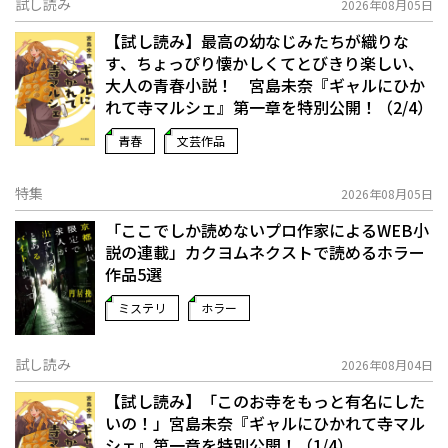
試し読み
2026年08月05日
【試し読み】最高の幼なじみたちが織りな
す、ちょっぴり懐かしくてとびきり楽しい、
大人の青春小説！ 宮島未奈『ギャルにひか
れて寺マルシェ』第一章を特別公開！（2/4）
青春
文芸作品
特集
2026年08月05日
「ここでしか読めないプロ作家によるWEB小
説の連載」――カクヨムネクストで読めるホラー
作品5選
ミステリ
ホラー
試し読み
2026年08月04日
【試し読み】「このお寺をもっと有名にした
いの！」宮島未奈『ギャルにひかれて寺マル
シェ』第一章を特別公開！（1/4）