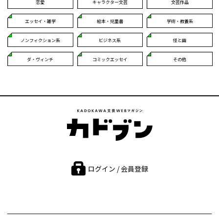
恋愛
キャラクター文芸
文芸作品
エッセイ・雑学
絵本・児童書
学術・教養系
ノンフィクション系
ビジネス系
怪と幽
ダ・ヴィンチ
コミックエッセイ
その他
ログイン / 会員登録