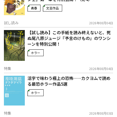
青春
文芸作品
試し読み
2026年08月04日
【試し読み】この手紙を読み終えないと、死
ぬ――尾八原ジュージ『予言のけもの』のワンシ
ーンを特別公開！
ホラー
特集
2026年08月04日
活字で味わう極上の恐怖……カクヨムで読め
る最恐ホラー作品5選
ホラー
特集
2026年08月03日