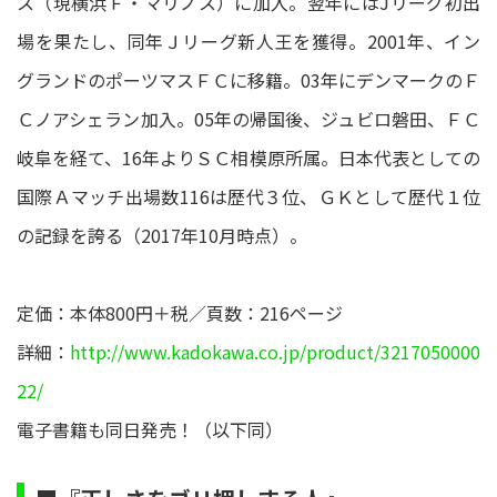
ス（現横浜Ｆ・マリノス）に加入。翌年にはJリーグ初出
場を果たし、同年Ｊリーグ新人王を獲得。2001年、イン
グランドのポーツマスＦＣに移籍。03年にデンマークのＦ
Ｃノアシェラン加入。05年の帰国後、ジュビロ磐田、ＦＣ
岐阜を経て、16年よりＳＣ相模原所属。日本代表としての
国際Ａマッチ出場数116は歴代３位、ＧＫとして歴代１位
の記録を誇る（2017年10月時点）。
定価：本体800円＋税／頁数：216ページ
詳細：
http://www.kadokawa.co.jp/product/3217050000
22/
電子書籍も同日発売！（以下同）