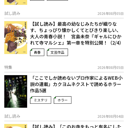
試し読み
2026年08月05日
【試し読み】最高の幼なじみたちが織りな
す、ちょっぴり懐かしくてとびきり楽しい、
大人の青春小説！ 宮島未奈『ギャルにひか
れて寺マルシェ』第一章を特別公開！（2/4）
青春
文芸作品
特集
2026年08月05日
「ここでしか読めないプロ作家によるWEB小
説の連載」――カクヨムネクストで読めるホラー
作品5選
ミステリ
ホラー
試し読み
2026年08月04日
【試し読み】「このお寺をもっと有名にした