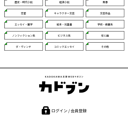
歴史・時代小説
経済小説
青春
恋愛
キャラクター文芸
文芸作品
エッセイ・雑学
絵本・児童書
学術・教養系
ノンフィクション系
ビジネス系
怪と幽
ダ・ヴィンチ
コミックエッセイ
その他
ログイン / 会員登録