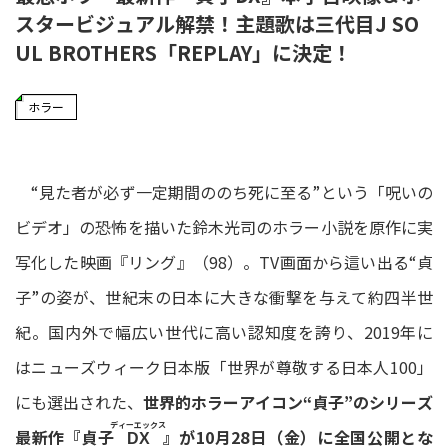
スタービジュアル解禁！主題歌は三代目J SO
UL BROTHERS「REPLAY」に決定！
ホラー
“見た者が必ず一定期間ののち死に至る”という「呪いの
ビデオ」の恐怖を描いた鈴木光司のホラー小説を原作に実
写化した映画『リング』（98）。TV画面から這い出る“貞
子”の姿が、世紀末の日本に大きな衝撃を与えて約四半世
紀。国内外で幅広い世代に高い認知度を誇り、2019年に
はニューズウィーク日本版「世界が尊敬する日本人100」
にも選出された、
世界的ホラーアイコン“貞子”のシリーズ
ディーエックス
最新作『貞子
』が10月28日（金）に全国公開とな
DX