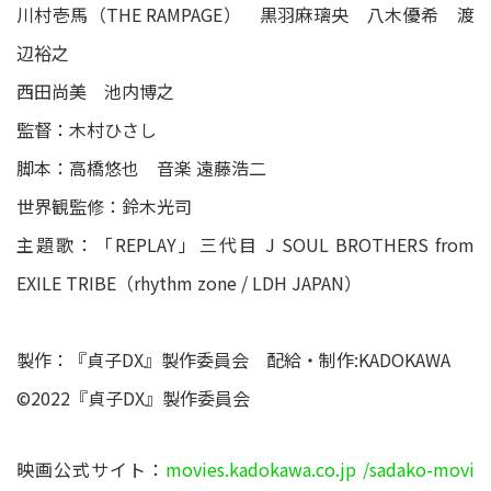
川村壱馬（THE RAMPAGE） 黒羽麻璃央 八木優希 渡
辺裕之
西田尚美 池内博之
監督：木村ひさし
脚本：高橋悠也 音楽 遠藤浩二
世界観監修：鈴木光司
主題歌：「REPLAY」三代目 J SOUL BROTHERS from
EXILE TRIBE（rhythm zone / LDH JAPAN）
製作：『貞子DX』製作委員会 配給・制作:KADOKAWA
©2022『貞子DX』製作委員会
映画公式サイト：
movies.kadokawa.co.jp /sadako-movi