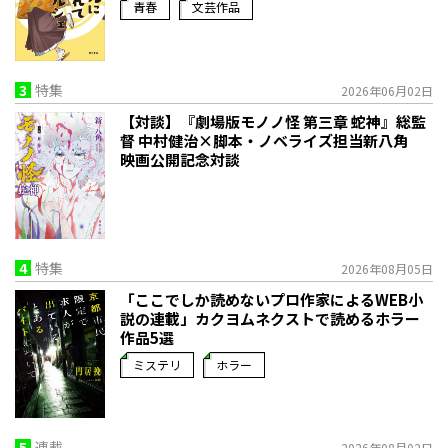
青春
文芸作品
3
特集
2026年06月02日
【対談】『劇場版モノノ怪 第三章 蛇神』総監
督 中村健治×脚本・ノベライズ担当新八角
映画公開記念対談
4
特集
2026年08月05日
「ここでしか読めないプロ作家によるWEB小
説の連載」――カクヨムネクストで読めるホラー
作品5選
ミステリ
ホラー
5
連載
2026年08月02日