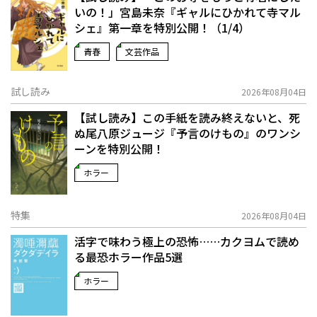
いの！」宮島未奈『ギャルにひかれて寺マル
シェ』第一章を特別公開！（1/4）
青春
文芸作品
試し読み
2026年08月04日
【試し読み】この手紙を読み終えないと、死
ぬ――尾八原ジュージ『予言のけもの』のワンシ
ーンを特別公開！
ホラー
特集
2026年08月04日
活字で味わう極上の恐怖……カクヨムで読め
る最恐ホラー作品5選
ホラー