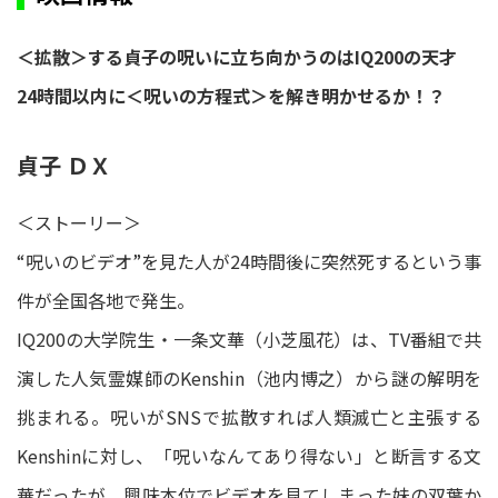
＜拡散＞する貞子の呪いに立ち向かうのはIQ200の天才
24時間以内に＜呪いの方程式＞を解き明かせるか！？
貞子 ＤＸ
＜ストーリー＞
“呪いのビデオ”を見た人が24時間後に突然死するという事
件が全国各地で発生。
IQ200の大学院生・一条文華（小芝風花）は、TV番組で共
演した人気霊媒師のKenshin（池内博之）から謎の解明を
挑まれる。呪いがSNSで拡散すれば人類滅亡と主張する
Kenshinに対し、「呪いなんてあり得ない」と断言する文
華だったが、興味本位でビデオを見てしまった妹の双葉か