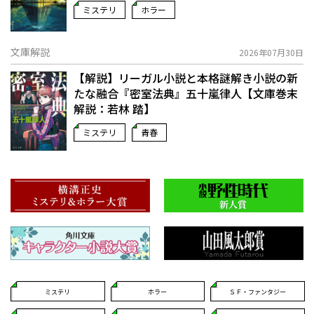
ミステリ
ホラー
文庫解説
2026年07月30日
【解説】リーガル小説と本格謎解き小説の新
たな融合――『密室法典』五十嵐律人【文庫巻末
解説：若林 踏】
ミステリ
青春
ミステリ
ホラー
ＳＦ・ファンタジー