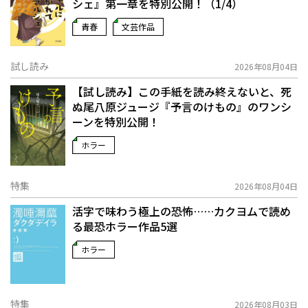
シェ』第一章を特別公開！（1/4）
青春
文芸作品
試し読み
2026年08月04日
【試し読み】この手紙を読み終えないと、死
ぬ――尾八原ジュージ『予言のけもの』のワンシ
ーンを特別公開！
ホラー
特集
2026年08月04日
活字で味わう極上の恐怖……カクヨムで読め
る最恐ホラー作品5選
ホラー
特集
2026年08月03日