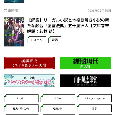
文庫解説
2026年07月30日
【解説】リーガル小説と本格謎解き小説の新
たな融合――『密室法典』五十嵐律人【文庫巻末
解説：若林 踏】
ミステリ
青春
ミステリ
ホラー
ＳＦ・ファンタジー
歴史・時代小説
経済小説
青春