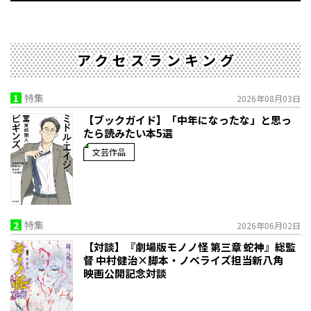
アクセスランキング
1
特集
2026年08月03日
【ブックガイド】「中年になったな」と思っ
たら読みたい本5選
文芸作品
2
特集
2026年06月02日
【対談】『劇場版モノノ怪 第三章 蛇神』総監
督 中村健治×脚本・ノベライズ担当新八角
映画公開記念対談