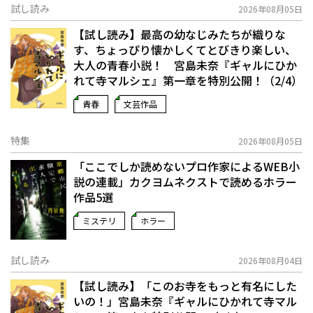
試し読み
2026年08月05日
【試し読み】最高の幼なじみたちが織りな
す、ちょっぴり懐かしくてとびきり楽しい、
大人の青春小説！ 宮島未奈『ギャルにひか
れて寺マルシェ』第一章を特別公開！（2/4）
青春
文芸作品
特集
2026年08月05日
「ここでしか読めないプロ作家によるWEB小
説の連載」――カクヨムネクストで読めるホラー
作品5選
ミステリ
ホラー
試し読み
2026年08月04日
【試し読み】「このお寺をもっと有名にした
いの！」宮島未奈『ギャルにひかれて寺マル