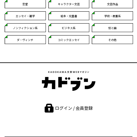
恋愛
キャラクター文芸
文芸作品
エッセイ・雑学
絵本・児童書
学術・教養系
ノンフィクション系
ビジネス系
怪と幽
ダ・ヴィンチ
コミックエッセイ
その他
ログイン / 会員登録