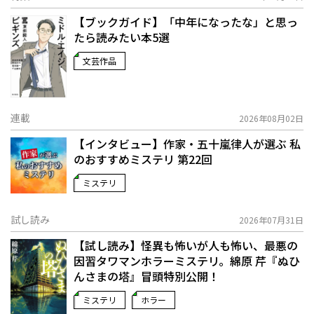
【ブックガイド】「中年になったな」と思っ
たら読みたい本5選
文芸作品
連載
2026年08月02日
【インタビュー】作家・五十嵐律人が選ぶ 私
のおすすめミステリ 第22回
ミステリ
試し読み
2026年07月31日
【試し読み】怪異も怖いが人も怖い、最悪の
因習タワマンホラーミステリ。綿原 芹『ぬひ
んさまの塔』冒頭特別公開！
ミステリ
ホラー