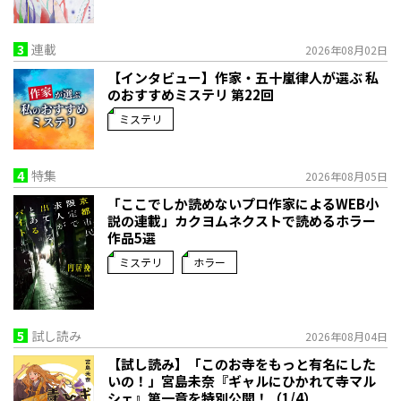
3
連載
2026年08月02日
【インタビュー】作家・五十嵐律人が選ぶ 私
のおすすめミステリ 第22回
ミステリ
4
特集
2026年08月05日
「ここでしか読めないプロ作家によるWEB小
説の連載」――カクヨムネクストで読めるホラー
作品5選
ミステリ
ホラー
5
試し読み
2026年08月04日
【試し読み】「このお寺をもっと有名にした
いの！」宮島未奈『ギャルにひかれて寺マル
シェ』第一章を特別公開！（1/4）