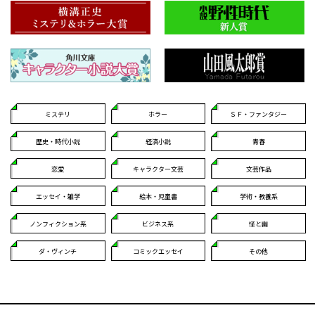
ミステリ
ホラー
ＳＦ・ファンタジー
歴史・時代小説
経済小説
青春
恋愛
キャラクター文芸
文芸作品
エッセイ・雑学
絵本・児童書
学術・教養系
ノンフィクション系
ビジネス系
怪と幽
ダ・ヴィンチ
コミックエッセイ
その他