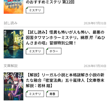
のおすすめミステリ 第22回
ミステリ
試し読み
2026年07月31日
【試し読み】怪異も怖いが人も怖い、最悪の
因習タワマンホラーミステリ。綿原 芹『ぬひ
んさまの塔』冒頭特別公開！
ミステリ
ホラー
文庫解説
2026年07月30日
【解説】リーガル小説と本格謎解き小説の新
たな融合――『密室法典』五十嵐律人【文庫巻末
解説：若林 踏】
ミステリ
青春