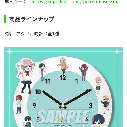
購入ページ：
https://kujibikido.com/lp/homurasensei/
商品ラインナップ
S賞：アクリル時計（全1種)