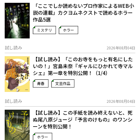
「ここでしか読めないプロ作家によるWEB小
説の連載」――カクヨムネクストで読めるホラー
作品5選
ミステリ
ホラー
試し読み
2026年08月04日
【試し読み】「このお寺をもっと有名にした
いの！」宮島未奈『ギャルにひかれて寺マル
シェ』第一章を特別公開！（1/4）
青春
文芸作品
試し読み
2026年08月04日
【試し読み】この手紙を読み終えないと、死
ぬ――尾八原ジュージ『予言のけもの』のワンシ
ーンを特別公開！
ホラー