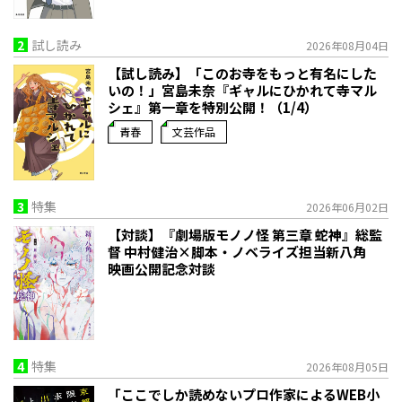
2
試し読み
2026年08月04日
【試し読み】「このお寺をもっと有名にした
いの！」宮島未奈『ギャルにひかれて寺マル
シェ』第一章を特別公開！（1/4）
青春
文芸作品
3
特集
2026年06月02日
【対談】『劇場版モノノ怪 第三章 蛇神』総監
督 中村健治×脚本・ノベライズ担当新八角
映画公開記念対談
4
特集
2026年08月05日
「ここでしか読めないプロ作家によるWEB小