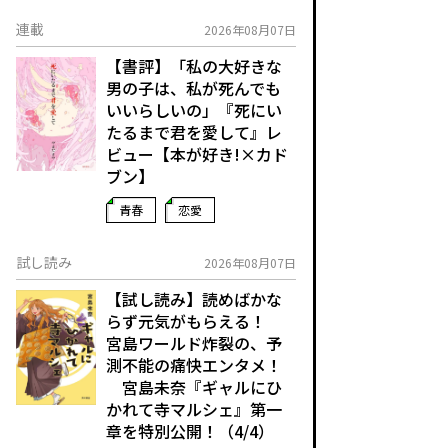
連載
2026年08月07日
【書評】「私の大好きな
男の子は、私が死んでも
いいらしいの」――『死にい
たるまで君を愛して』レ
ビュー【本が好き!×カド
ブン】
青春
恋愛
試し読み
2026年08月07日
【試し読み】読めばかな
らず元気がもらえる！
宮島ワールド炸裂の、予
測不能の痛快エンタメ！
宮島未奈『ギャルにひ
かれて寺マルシェ』第一
章を特別公開！（4/4）