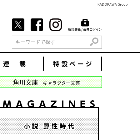
KADOKAWA Group
新規登録 / 会員ログイン
検索
連 載
特設ページ
角川文庫
キャラクター文芸
小説 野性時代