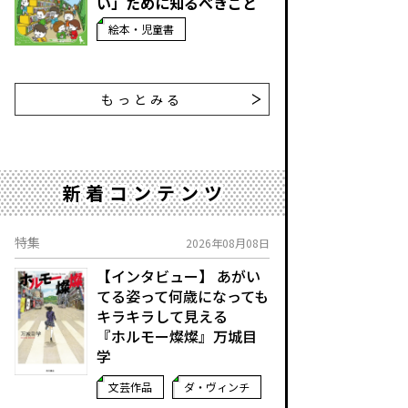
い」ために知るべきこと
絵本・児童書
もっとみる
新着コンテンツ
特集
2026年08月08日
【インタビュー】 あがい
てる姿って何歳になっても
キラキラして見える
『ホルモー燦燦』万城目
学
文芸作品
ダ・ヴィンチ