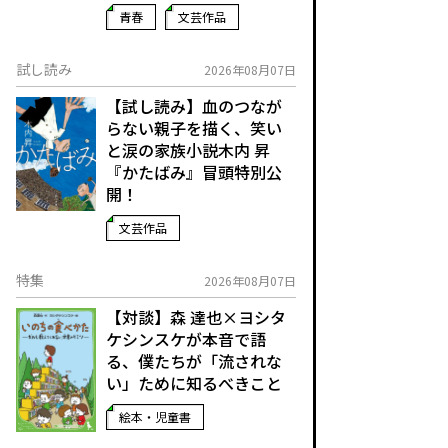
青春
文芸作品
試し読み
2026年08月07日
【試し読み】血のつなが
らない親子を描く、笑い
と涙の家族小説――木内 昇
『かたばみ』冒頭特別公
開！
文芸作品
特集
2026年08月07日
【対談】森 達也×ヨシタ
ケシンスケが本音で語
る、僕たちが「流されな
い」ために知るべきこと
絵本・児童書