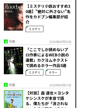
【ミステリ小説おすすめ3
0選】"絶対に外さない"名
作をカドブン編集部が紹
介
ミステリ
4
特集
2026年08月05日
「ここでしか読めないプ
ロ作家によるWEB小説の
連載」――カクヨムネクスト
で読めるホラー作品5選
ミステリ
ホラー
5
特集
2026年08月07日
【対談】森 達也×ヨシタ
ケシンスケが本音で語
る、僕たちが「流されな