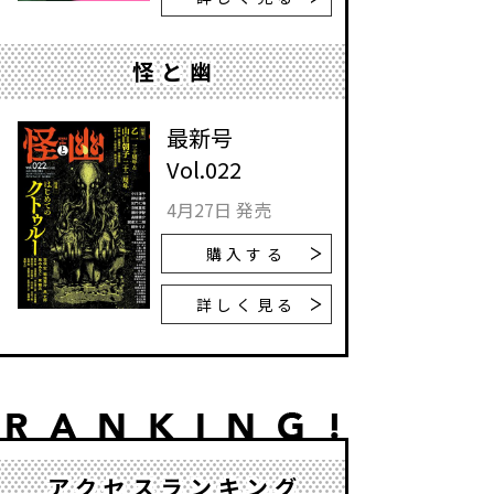
怪と幽
最新号
Vol.022
4月27日 発売
購入する
詳しく見る
アクセスランキング