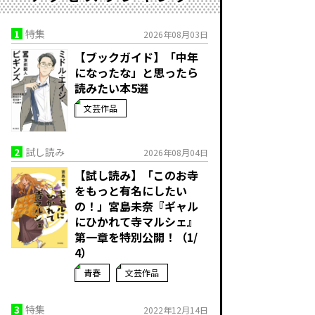
1
特集
2026年08月03日
【ブックガイド】「中年
になったな」と思ったら
読みたい本5選
文芸作品
2
試し読み
2026年08月04日
【試し読み】「このお寺
をもっと有名にしたい
の！」宮島未奈『ギャル
にひかれて寺マルシェ』
第一章を特別公開！（1/
4）
青春
文芸作品
3
特集
2022年12月14日